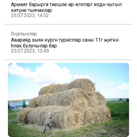
Армиягә барырга тиешле ир-егетләргә илдән чыгып
китүне тыячаклар
25.07.2023, 14:52
Яңалыклар
Авариядә зыян күргән туристлар саны 11гә җиткән:
һәлак булучылар бар
25.07.2023, 13:49