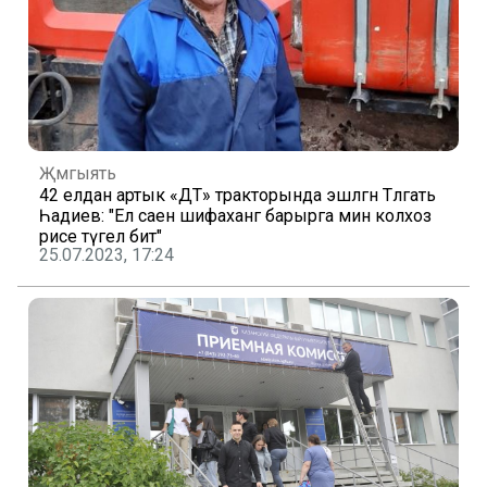
Җәмгыять
42 елдан артык «ДТ» тракторында эшләгән Тәлгать
Һадиев: "Ел саен шифаханәгә барырга мин колхоз
рәисе түгел бит"
25.07.2023, 17:24