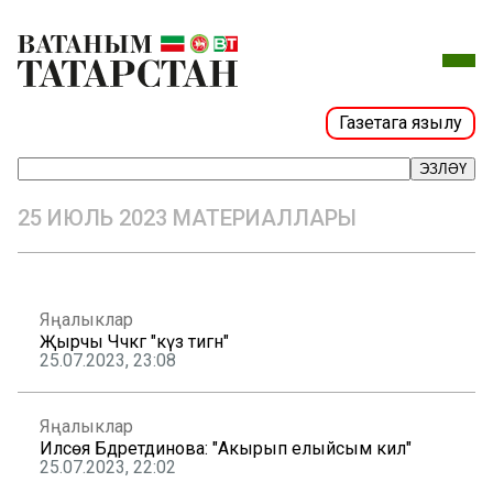
Газетага язылу
ЭЗЛӘҮ
25 ИЮЛЬ 2023 МАТЕРИАЛЛАРЫ
Яңалыклар
Җырчы Чәчкәгә "күз тигән"
25.07.2023, 23:08
Яңалыклар
Илсөя Бәдретдинова: "Акырып елыйсым килә"
25.07.2023, 22:02