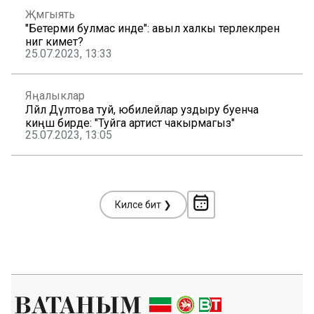
Җәмгыять
"Бетерми булмас инде": авыл халкы терлекләрен
нигә киметә?
25.07.2023, 13:33
Яңалыклар
Ләйлә Дәүләтова туй, юбилейлар уздыру буенча
киңәш бирде: "Туйга артист чакырмагыз"
25.07.2023, 13:05
Киләсе бит ❯