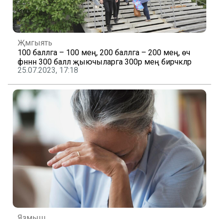
Җәмгыять
100 баллга – 100 мең, 200 баллга – 200 мең, өч
фәннән 300 балл җыючыларга 300әр мең бирәчәкләр
25.07.2023, 17:18
Язмыш