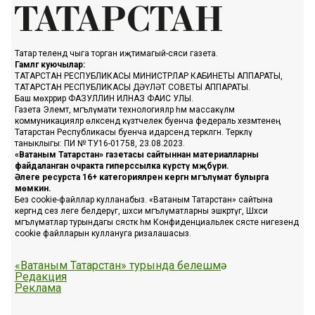
Татар телендә чыга торган иҗтимагый-сәяси газета.
Гамәлгә куючылар:
ТАТАРСТАН РЕСПУБЛИКАСЫ МИНИСТРЛАР КАБИНЕТЫ АППАРАТЫ,
ТАТАРСТАН РЕСПУБЛИКАСЫ ДӘҮЛӘТ СОВЕТЫ АППАРАТЫ.
Баш мөхәррир ФАЗУЛЛИН ИЛНАЗ ФАИС УЛЫ.
Газета Элемтә, мәгълүмати технологияләр һәм массакүләм
коммуникацияләр өлкәсендә күзәтчелек буенча федераль хезмәтенең
Татарстан Республикасы буенча идарәсендә теркәлгән. Теркәлү
таныклыгы: ПИ № ТУ16-01758, 23.08.2023.
«Ватаным Татарстан» газетасы сайтыннан материалларны
файдаланган очракта гиперссылка күрсәтү мәҗбүри.
Әлеге ресурста 16+ категорияләренә кергән мәгълүмат булырга
мөмкин.
Без cookie-файллар кулланабыз. «Ватаным Татарстан» сайтына
кергәндә сез әлеге белдерүгә, шәхси мәгълүматларны эшкәртүгә, Шәхси
мәгълүматлар турындагы сәясәткә һәм Конфиденциальлек сәясәте нигезендә
cookie файлларын куллануга ризалашасыз.
«Ватаным Татарстан» турында белешмә
Редакция
Реклама