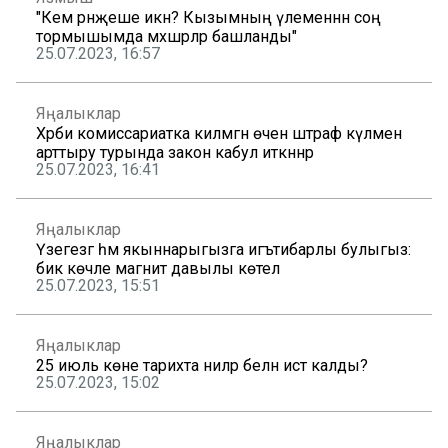
"Кем рәнҗеше икән? Кызымның үлеменнән соң
тормышымда мәхшәрләр башланды"
25.07.2023, 16:57
Яңалыклар
Хәрби комиссариатка килмәгән өчен штраф күләмен
арттыру турында закон кабул иткәннәр
25.07.2023, 16:41
Яңалыклар
Үзегезгә һәм якыннарыгызга игътибарлы булыгыз:
бик көчле магнит давылы көтелә
25.07.2023, 15:51
Яңалыклар
25 июль көне тарихта ниләр белән истә калды?
25.07.2023, 15:02
Яңалыклар