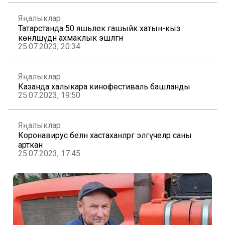
Яңалыклар
Татарстанда 50 яшьлек гашыйк хатын-кыз
көнләшүдән ахмаклык эшләгән
25.07.2023, 20:34
Яңалыклар
Казанда халыкара кинофестиваль башланды
25.07.2023, 19:50
Яңалыклар
Коронавирус белән хастаханәләргә эләгүчеләр саны
арткан
25.07.2023, 17:45