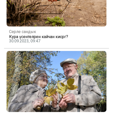
Серле сандык
Кура үсентеләрен кайчан кисәргә?
30.09.2023, 09:47