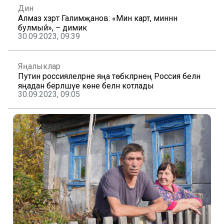
Дин
Алмаз хәзрәт Галимҗанов: «Мин карт, миннән
булмый», – димик
30.09.2023, 09:39
Яңалыклар
Путин россиялеләрне яңа төбәкләрнең Россия белән
яңадан берләшүе көне белән котлады
30.09.2023, 09:05