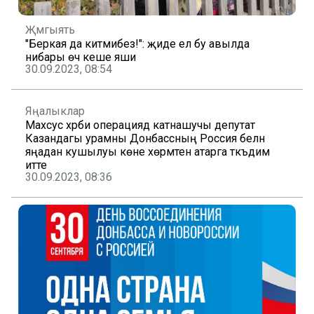
Җәмгыять
"Беркая да китмибез!": җиде ел бу авылда
нибары өч кеше яши
30.09.2023, 08:54
Яңалыклар
Махсус хәрби операциядә катнашучы депутат
Казандагы урамны Донбассның Россия белән
яңадан кушылуы көне хөрмәтенә атарга тәкъдим
итте
30.09.2023, 08:36