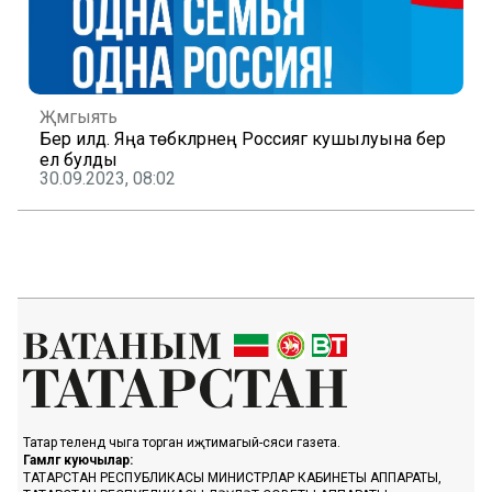
Җәмгыять
Бер илдә. Яңа төбәкләрнең Россиягә кушылуына бер
ел булды
30.09.2023, 08:02
Татар телендә чыга торган иҗтимагый-сәяси газета.
Гамәлгә куючылар:
ТАТАРСТАН РЕСПУБЛИКАСЫ МИНИСТРЛАР КАБИНЕТЫ АППАРАТЫ,