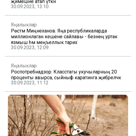
җимешне атап үткән
30.09.2023, 13:10
Яңалыклар
Рөстәм Миңнеханов: Яңа республикаларда
миллионлаган кешене сайлавы - безнең уртак
язмыш һәм меңъеллык тарих
30.09.2023, 12:09
Яңалыклар
Роспотребнадзор: Класстагы укучыларның 20
проценты авырса, сыйныф каратинга җибәреләчәк
30.09.2023, 11:12