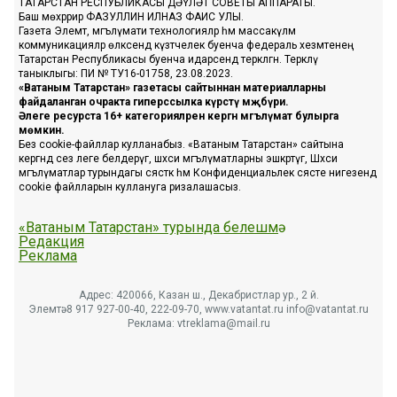
ТАТАРСТАН РЕСПУБЛИКАСЫ ДӘҮЛӘТ СОВЕТЫ АППАРАТЫ.
Баш мөхәррир ФАЗУЛЛИН ИЛНАЗ ФАИС УЛЫ.
Газета Элемтә, мәгълүмати технологияләр һәм массакүләм
коммуникацияләр өлкәсендә күзәтчелек буенча федераль хезмәтенең
Татарстан Республикасы буенча идарәсендә теркәлгән. Теркәлү
таныклыгы: ПИ № ТУ16-01758, 23.08.2023.
«Ватаным Татарстан» газетасы сайтыннан материалларны
файдаланган очракта гиперссылка күрсәтү мәҗбүри.
Әлеге ресурста 16+ категорияләренә кергән мәгълүмат булырга
мөмкин.
Без cookie-файллар кулланабыз. «Ватаным Татарстан» сайтына
кергәндә сез әлеге белдерүгә, шәхси мәгълүматларны эшкәртүгә, Шәхси
мәгълүматлар турындагы сәясәткә һәм Конфиденциальлек сәясәте нигезендә
cookie файлларын куллануга ризалашасыз.
«Ватаным Татарстан» турында белешмә
Редакция
Реклама
Адрес: 420066, Казан ш., Декабристлар ур., 2 й.
Элемтә: 8 917 927-00-40, 222-09-70, www.vatantat.ru info@vatantat.ru
Реклама: vtreklama@mail.ru