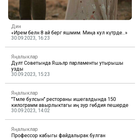
Дин
«Ирем белән 8 ай бергә яшәмим. Миңа кул күтәрде...»
30.09.2023, 16:23
Яңалыклар
Дәүләт Советында Яшьләр парламенты утырышы
узды
30.09.2023, 15:23
Яңалыклар
"Тәмле булсын" рестораны ишегалдында 150
килограмм авырлыктагы иң зур гөбәдия пешерде
30.09.2023, 14:02
Яңалыклар
Профессор кабыгы файдалырак булган