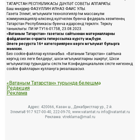
ТАТАРСТАН РЕСПУБЛИКАСЫ ДӘҮЛӘТ СОВЕТЫ АППАРАТЫ.
Баш мөхәррир ФАЗУЛЛИН ИЛНАЗ ФАИС УЛЫ.
Газета Элемтә, мәгълүмати технологияләр һәм массакүләм
коммуникацияләр өлкәсендә күзәтчелек буенча федераль хезмәтенең
Татарстан Республикасы буенча идарәсендә теркәлгән. Теркәлү
таныклыгы: ПИ № ТУ16-01758, 23.08.2023.
«Ватаным Татарстан» газетасы сайтыннан материалларны
файдаланган очракта гиперссылка күрсәтү мәҗбүри.
Әлеге ресурста 16+ категорияләренә кергән мәгълүмат булырга
мөмкин.
Без cookie-файллар кулланабыз. «Ватаным Татарстан» сайтына
кергәндә сез әлеге белдерүгә, шәхси мәгълүматларны эшкәртүгә, Шәхси
мәгълүматлар турындагы сәясәткә һәм Конфиденциальлек сәясәте нигезендә
cookie файлларын куллануга ризалашасыз.
«Ватаным Татарстан» турында белешмә
Редакция
Реклама
Адрес: 420066, Казан ш., Декабристлар ур., 2 й.
Элемтә: 8 917 927-00-40, 222-09-70, www.vatantat.ru info@vatantat.ru
Реклама: vtreklama@mail.ru