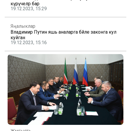
күрүчеләр бар
19.12.2023, 15:29
Яңалыклар
Владимир Путин яшь аналарга бәйле законга кул
куйган
19.12.2023, 15:16
Җәмгыять