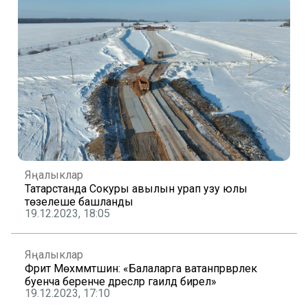
Яңалыклар
Татарстанда Сокуры авылын урап узу юлы
төзелеше башланды
19.12.2023, 18:05
Яңалыклар
Фәрит Мөхәммәтшин: «Балаларга ватанпәрвәрлек
буенча беренче дәресләр гаиләдә бирелә»
19.12.2023, 17:10