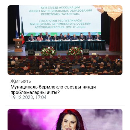
Җәмгыять
Муниципаль берәмлекләр съезды нинди
проблемаларны ачты?
19.12.2023, 17:04