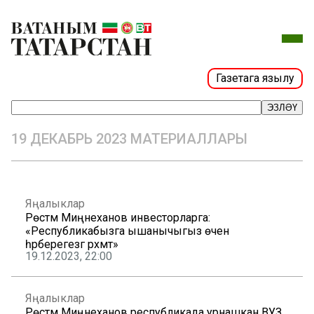
Газетага язылу
ЭЗЛӘҮ
19 ДЕКАБРЬ 2023 МАТЕРИАЛЛАРЫ
Яңалыклар
Рөстәм Миңнеханов инвесторларга:
«Республикабызга ышанычыгыз өчен
һәрберегезгә рәхмәт»
19.12.2023, 22:00
Яңалыклар
Рөстәм Миңнеханов республикада урнашкан ВУЗ