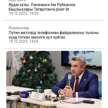
Ярдәм кулы. Лисичанск һәм Рубежное
башлыклары Татарстанга рәхмәт әйтә
19.12.2023, 14:55
Яңалыклар
Путин мәктәпләрдә телефоннан файдалануны тыюны
күздә тоткан законга кул куйган
19.12.2023, 14:03