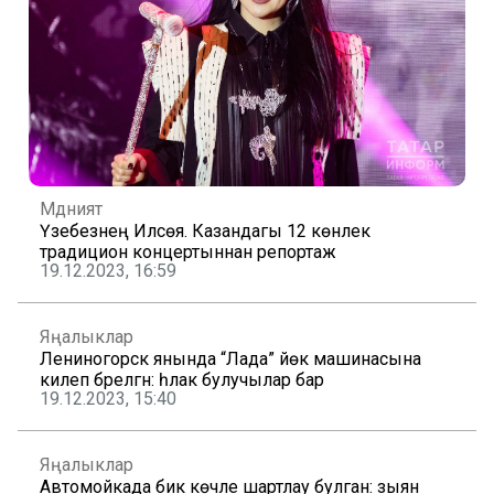
Мәдәният
Үзебезнең Илсөя. Казандагы 12 көнлек
традицион концертыннан репортаж
19.12.2023, 16:59
Яңалыклар
Лениногорск янында “Лада” йөк машинасына
килеп бәрелгән: һәлак булучылар бар
19.12.2023, 15:40
Яңалыклар
Автомойкада бик көчле шартлау булган: зыян