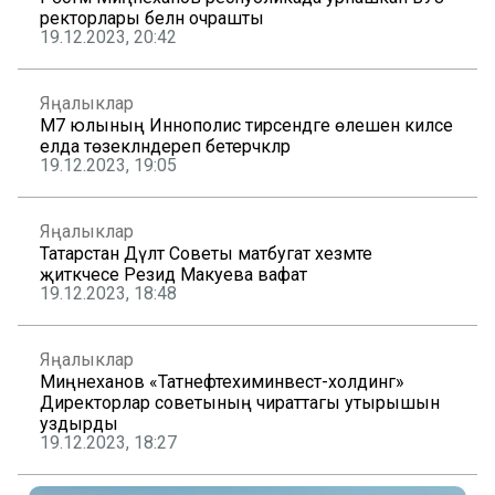
ректорлары белән очрашты
19.12.2023, 20:42
Яңалыклар
М7 юлының Иннополис тирәсендәге өлешен киләсе
елда төзекләндереп бетерәчәкләр
19.12.2023, 19:05
Яңалыклар
Татарстан Дәүләт Советы матбугат хезмәте
җитәкчесе Резидә Макуева вафат
19.12.2023, 18:48
Яңалыклар
Миңнеханов «Татнефтехиминвест-холдинг»
Директорлар советының чираттагы утырышын
уздырды
19.12.2023, 18:27