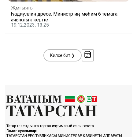
Җәмгыять
Һадиуллин дәресе. Министр иң мөһим 6 темага
ачыклык кертте
19.12.2023, 13:25
Киләсе бит ❯
Татар телендә чыга торган иҗтимагый-сәяси газета.
Гамәлгә куючылар:
ТАТАРСТАН РЕСПУБЛИКАСЫ МИНИСТРЛАР КАБИНЕТЫ АППАРАТЫ,