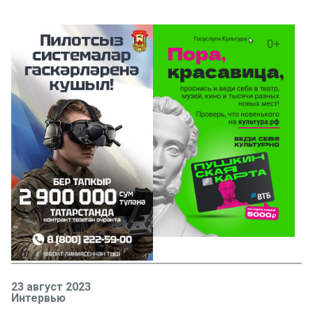
23 август 2023
Интервью