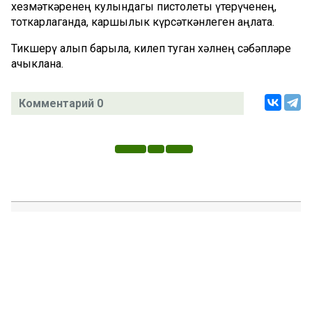
хезмәткәренең кулындагы пистолеты үтерүченең,
тоткарлаганда, каршылык күрсәткәнлеген аңлата.
Тикшерү алып барыла, килеп туган хәлнең сәбәпләре
ачыклана.
Комментарий 0
Татар телендә чыга торган иҗтимагый-сәяси газета.
Гамәлгә куючылар: