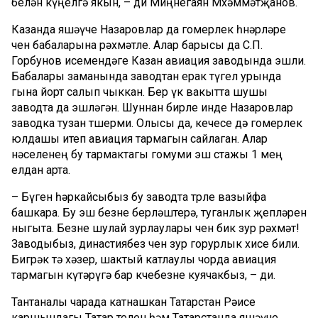
белән күңелгә якын, – ди Миңнегаян Мөхәммәтҗанов.
Казанда яшәүче Назаровлар да гомерлек һөнәрләре
өчен бабаларына рәхмәтле. Алар барысы да С.П.
Горбунов исемендәге Казан авиация заводында эшли.
Бабалары заманында заводтан ерак түгел урында
гына йорт салып чыккан. Бер үк вакытта шушы
заводта да эшләгән. Шуннан бирле инде Назаровлар
заводка тузан төшерми. Олысы да, кечесе дә гомерлек
юлдашы итеп авиация тармагын сайлаган. Алар
нәселенең бу тармактагы гомуми эш стажы 1 мең
елдан арта.
– Бүген һәркайсыбыз бу заводта төрле вазыйфа
башкара. Бу эш безне берләштерә, туганлык җепләрен
ныгыта. Безне шулай зурлаулары өчен бик зур рәхмәт!
Заводыбыз, династиябез өчен зур горурлык хисе били.
Бигрәк тә хәзер, шактый катлаулы чорда авиация
тармагын күтәрүгә бар көчебезне куячакбыз, – ди.
Тантаналы чарада катнашкан Татарстан Рәисе
каршындагы Татар телен һәм Татарстанда яшәүче