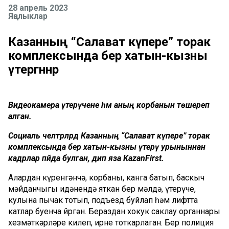
28 апрель 2023
Яңалыклар
Казанның “Салават күпере” торак
комплексында бер хатын-кызны
үтергәннәр
Видеокамера үтерүчене һәм аның корбанын төшереп
алган.
Социаль челтәрләрдә Казанның “Салават күпере” торак
комплексында бер хатын-кызны үтерү урыныннан
кадрлар пәйда булган, дип яза KazanFirst.
Алардан күренгәнчә, корбаны, канга батып, баскыч
мәйданчыгы идәнендә яткан бер мәлдә, үтерүче,
кулына пычак тотып, подъезд буйлап һәм лифтта
катлар буенча йөргән. Бераздан хокук саклау органнары
хезмәткәрләре килеп, ирне тоткарлаган. Бер полиция