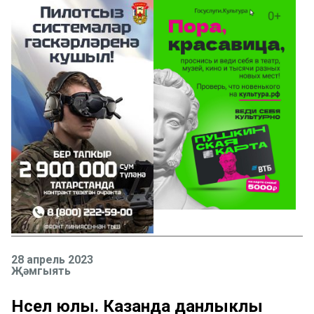
28 апрель 2023
Җәмгыять
Нәсел юлы. Казанда данлыклы