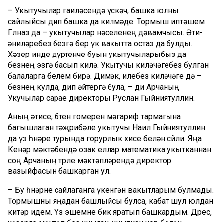
– Укытучылар гаиләсендә үскәч, башка юлны
сайлыйсы дип башка да килмәде. Тормыш иптәшем
Гөлназ да – укытучылар нәселенең дәвамчысы. Әти-
әниләребез безгә бер үк вакытта остаз да булды.
Хәзер инде дүртенче буын укытучыларыбыз да
безнең эзгә басып килә. Укытучы киләчәгебез булган
балаларга белем бирә. Димәк, илебез киләчәге дә –
безнең кулда, дип әйтергә була, – ди Арчаның
Укучылар сарае директоры Руслан Гыйниятуллин.
Аның әтисе, бөтен гомерен мәгариф тармагына
багышлаган тәҗрибәле укытучы Наил Гыйниятуллин
да үз һөнәре турында горурлык хисе белән сөйли. Яңа
Кенәр мәктәбендә озак еллар математика укытканнан
соң Арчаның төрле мәктәпләрендә директор
вазыйфасын башкарган ул.
– Бу һөнәрне сайлаганга үкенгән вакытларым булмады.
Тормышны яңадан башлыйсы булса, кабат шул юлдан
китәр идем. Үз эшемне бик яратып башкардым. Дөрес,