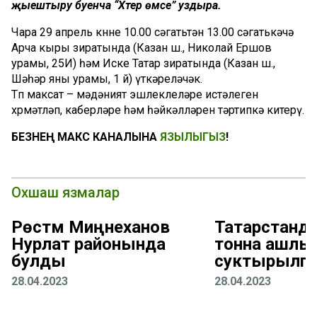
җыештыру буенча “Хәтер өмәсе” уздыра.
Чара 29 апрель көнне 10.00 сәгатьтән 13.00 сәгатькәчә
Арча кыры зиратында (Казан ш., Николай Ершов
урамы, 25И) һәм Иске Татар зиратында (Казан ш.,
Шәһәр яны урамы, 1 й) үткәреләчәк.
Төп максат – мәдәният эшлеклеләре истәлеген
хөрмәтләп, каберләре һәм һәйкәлләрен тәртипкә китерү.
БЕЗНЕҢ МАКС КАНАЛЫНА
ЯЗЫЛЫГЫЗ
!
Охшаш язмалар
Рөстәм Миңнеханов
Татарстанда
Нурлат районында
тонна ашлы
булды
суктырылга
28.04.2023
28.04.2023