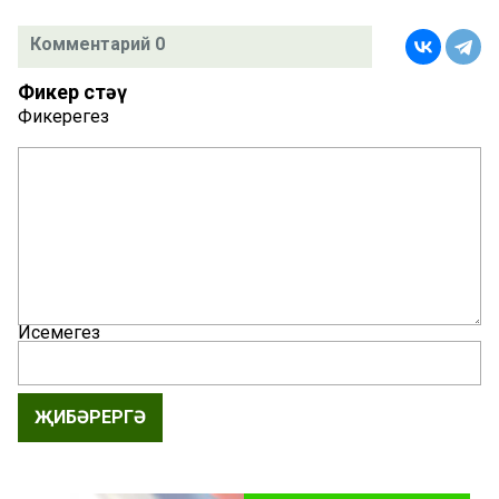
Комментарий 0
Фикер өстәү
Фикерегез
Исемегез
ҖИБӘРЕРГӘ