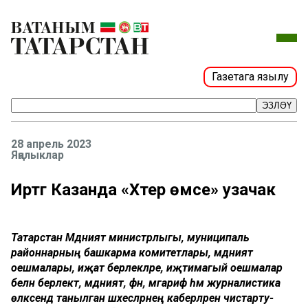
Газетага язылу
ЭЗЛӘҮ
28 апрель 2023
Яңалыклар
Иртәгә Казанда «Хәтер өмәсе» узачак
Татарстан Мәдәният министрлыгы, муниципаль
районнарның башкарма комитетлары, мәдәният
оешмалары, иҗат берлекләре, иҗтимагый оешмалар
белән берлектә, мәдәният, фән, мәгариф һәм журналистика
өлкәсендә танылган шәхесләрнең каберләрен чистарту-