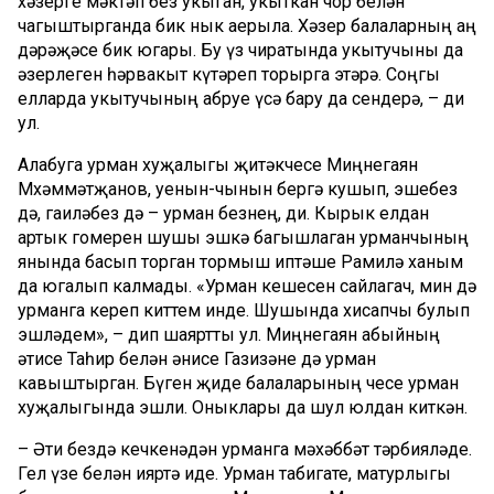
хәзерге мәктәп без укыган, укыткан чор белән
чагыштырганда бик нык аерыла. Хәзер балаларның аң
дәрәҗәсе бик югары. Бу үз чиратында укытучыны да
әзерлеген һәрвакыт күтәреп торырга этәрә. Соңгы
елларда укытучының абруе үсә бару да сөендерә, – ди
ул.
Алабуга урман хуҗалыгы җитәкчесе Миңнегаян
Мөхәммәтҗанов, уенын-чынын бергә кушып, эшебез
дә, гаиләбез дә – урман безнең, ди. Кырык елдан
артык гомерен шушы эшкә багышлаган урманчының
янында басып торган тормыш иптәше Рамилә ханым
да югалып калмады. «Урман кешесен сайлагач, мин дә
урманга кереп киттем инде. Шушында хисапчы булып
эшләдем», – дип шаяртты ул. Миңнегаян абыйның
әтисе Таһир белән әнисе Газизәне дә урман
кавыштырган. Бүген җиде балаларының өчесе урман
хуҗалыгында эшли. Оныклары да шул юлдан киткән.
– Әти бездә кечкенәдән урманга мәхәббәт тәрбияләде.
Гел үзе белән ияртә иде. Урман табигате, матурлыгы