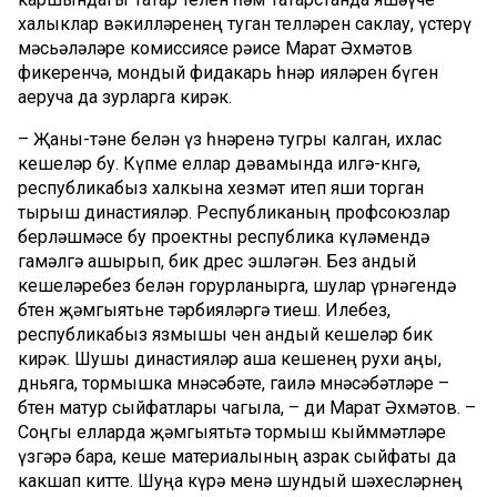
халыклар вәкилләренең туган телләрен саклау, үстерү
мәсьәләләре комиссиясе рәисе Марат Әхмәтов
фикеренчә, мондый фидакарь һөнәр ияләрен бүген
аеруча да зурларга кирәк.
– Җаны-тәне белән үз һөнәренә тугры калган, ихлас
кешеләр бу. Күпме еллар дәвамында илгә-көнгә,
республикабыз халкына хезмәт итеп яши торган
тырыш династияләр. Республиканың профсоюзлар
берләшмәсе бу проектны республика күләмендә
гамәлгә ашырып, бик дөрес эшләгән. Без андый
кешеләребез белән горурланырга, шулар үрнәгендә
бөтен җәмгыятьне тәрбияләргә тиеш. Илебез,
республикабыз язмышы өчен андый кешеләр бик
кирәк. Шушы династияләр аша кешенең рухи аңы,
дөньяга, тормышка мөнәсәбәте, гаилә мөнәсәбәтләре –
бөтен матур сыйфатлары чагыла, – ди Марат Әхмәтов. –
Соңгы елларда җәмгыятьтә тормыш кыйммәтләре
үзгәрә бара, кеше материалының азрак сыйфаты да
какшап китте. Шуңа күрә менә шундый шәхесләрнең