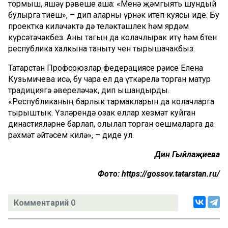
тормыш, яшәү рәвеше аша: «Менә җәмгыять шундый
булырга тиеш», ­– дип аларны үрнәк итеп куясы иде. Бу
проектка киләчәктә дә теләктәшлек һәм ярдәм
күрсәтәчәкбез. Аны тагын да колачлырак итү һәм бөтен
республика халкына таныту өчен тырышачакбыз.
Татарстан Профсоюзлар федерациясе рәисе Елена
Кузьмичева исә, бу чара ел да үткәрелә торган матур
традициягә әвереләчәк, дип ышандырды.
«Республиканың барлык тармакларын да колачларга
тырыштык. Үзләрендә озак еллар хезмәт куйган
династияләрне барлап, олылап торган оешмаларга да
рәхмәт әйтәсем килә», – диде ул.
Динә Гыйлаҗиева
Фото: https://gossov.tatarstan.ru/
Комментарий 0