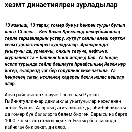
хезмәт династияләрен зурладылар
13 язмыш, 13 тарих, гомер буе үз һөнәренә тугры булып
яшәгән 13 нәсел... Кичә Казан Кремлендә республиканың
төрле тармакларын үстерү, күтәрүгә саллы өлеш керткән
хезмәт династияләрен зурладылар. Араларында
укытучы да, урманчы, очкыч төзүче, нефтьче,
журналист та – барлык һөнәр ияләре дә бар. Үз һөнәре,
нәселе турында сөйли башлауга һәркайсының йөзенә нур
йөгерә, күзләрендә үзгә бер горурлык хисе чагыла. Үз
һөнәренең тәмен, нәселенең кадерен белгән ихлас кешеләр
алар.
Арча районында яшәүче Гөлназ һәм Руслан
Гыйниятуллиннар данлыклы укытучылар нәселенең –
өченче буыны. Аларның әти-әниләре дә, әби-бабайлары
да гомер буе балаларга белем биргән. Барысына бергә
1000 еллык эш стажы җыела. Барың бер казанда
кайнагач бик рәхәт, ди алар.