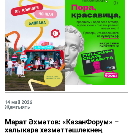
14 май 2026
Җәмгыять
Марат Әхмәтов: «КазанФорум» –
халыкара хезмәттәшлекнең