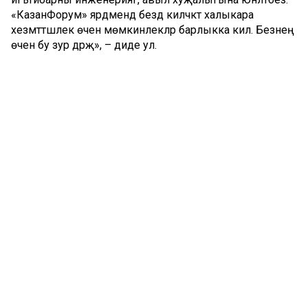
«КазанФорум» ярдәмендә бездә киләчәктә халыкара
хезмәттәшлек өчен мөмкинлекләр барлыкка килә. Безнең
өчен бу зур дәрәҗә», – диде ул.
Джон Аггрей шулай ук Гананың Татарстан белән
кызыксынуын да белдерде. Ил республика белән
хезмәттәшлек мөмкинлекләрен өйрәнәчәк.
Сүз уңаеннан, хәзерге вакытта Татарстанда «Нәтиҗәле
конкурентлыкка сәләтле икътисад» илкүләм проекты
гамәлгә ашырыла.
Комментарий 0