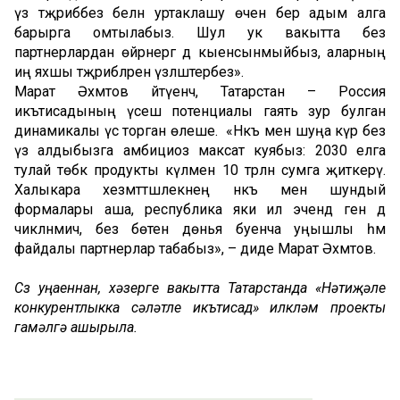
үз тәҗрибәбез белән уртаклашу өчен бер адым алга
барырга омтылабыз. Шул ук вакытта без
партнерлардан өйрәнергә дә кыенсынмыйбыз, аларның
иң яхшы тәҗрибәләрен үзләштерәбез».
Марат Әхмәтов әйтүенчә, Татарстан – Россия
икътисадының үсеш потенциалы гаять зур булган
динамикалы үсә торган өлеше. «Нәкъ менә шуңа күрә без
үз алдыбызга амбициоз максат куябыз: 2030 елга
тулай төбәк продукты күләмен 10 трлн сумга җиткерү.
Халыкара хезмәттәшлекнең нәкъ менә шундый
формалары аша, республика яки ил эчендә генә дә
чикләнмичә, без бөтен дөнья буенча уңышлы һәм
файдалы партнерлар табабыз», – диде Марат Әхмәтов.
Сүз уңаеннан, хәзерге вакытта Татарстанда «Нәтиҗәле
конкурентлыкка сәләтле икътисад» илкүләм проекты
гамәлгә ашырыла.