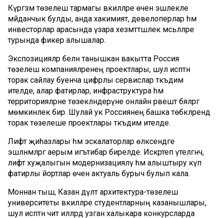
Күргәзмә төзелеш тармагы вәкилләре өчен эшлекле
мәйданчык булды, анда хакимият, девелоперлар һәм
инвесторлар арасында үзара хезмәттәшлек мәсьәләләре
турында фикер алышалар.
Экспозицияләр белән танышкан вакытта Россия
төзелеш компанияләренең проектлары, шул исәптән
торак сайлау буенча цифрлы сервислар тәкъдим
ителде, алар фатирлар, инфраструктура һәм
территорияләрне төзекләндерүне онлайн рәвештә бәяләргә
мөмкинлек бирә. Шулай ук Россиянең башка төбәкләрендә
торак төзелеше проектлары тәкъдим ителде.
Лифт җиһазлары һәм эскалаторлар өлкәсендәге
эшләнмәләргә аерым игътибар бирелде. Искәртеп үтелгәнчә,
лифт хуҗалыгын модернизацияләү һәм алыштыру күп
фатирлы йортлар өчен актуаль бурыч булып кала.
Моннан тыш, Казан дәүләт архитектура-төзелеш
университеты вәкилләре студентларның казанышлары,
шул исәптән чит илләрдә узган халыкара конкурсларда