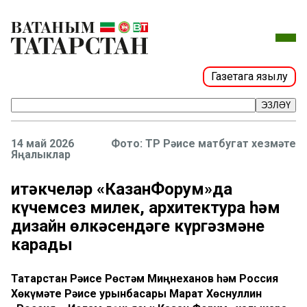
Газетага язылу
ЭЗЛӘҮ
14 май 2026
Фото: ТР Рәисе матбугат хезмәте
Яңалыклар
Җитәкчеләр «КазанФорум»да
күчемсез милек, архитектура һәм
дизайн өлкәсендәге күргәзмәне
карады
Татарстан Рәисе Рөстәм Миңнеханов һәм Россия
Хөкүмәте Рәисе урынбасары Марат Хөснуллин