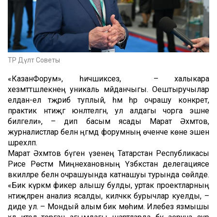
ТР Дәүләт Советы
«КазанФорум», һичшиксез, – халыкара
хезмәттәшлекнең уникаль мәйданчыгы. Оештыручылар
елдан-ел тәҗрибә туплый, һәм һәр очрашу конкрет,
практик нәтиҗәгә юнәлтелгән, ул алдагы чорга эшне
билгели», – дип басым ясады Марат Әхмәтов,
журналистлар белән әңгәмәдә форумның өченче көне эшен
шәрехләп.
Марат Әхмәтов бүген үзенең Татарстан Республикасы
Рәисе Рөстәм Миңнехановның Үзбәкстан делегациясе
вәкилләре белән очрашуында катнашуы турында сөйләде.
«Бик күркәм фикер алышу булды, уртак проектларның
нәтиҗәләренә анализ ясалды, киләчәккә бурычлар куелды, –
диде ул. – Мондый алым бик мөһим. Илебез язмышы