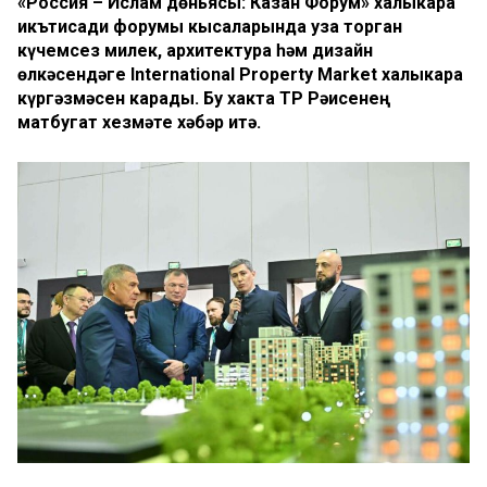
«Россия – Ислам дөньясы: Казан Форум» халыкара
икътисади форумы кысаларында уза торган
күчемсез милек, архитектура һәм дизайн
өлкәсендәге International Property Market халыкара
күргәзмәсен карады. Бу хакта ТР Рәисенең
матбугат хезмәте хәбәр итә.