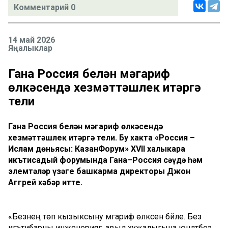
Комментарий 0
14 май 2026
Яңалыклар
Гана Россия белән мәгариф
өлкәсендә хезмәттәшлек итәргә
тели
Гана Россия белән мәгариф өлкәсендә
хезмәттәшлек итәргә тели. Бу хакта «Россия –
Ислам дөньясы: КазанФорум» XVII халыкара
икътисадый форумында Гана–Россия сәүдә һәм
элемтәләр үзәге башкарма директоры Джон
Аггрей хәбәр итте.
«Безнең төп кызыксыну мәгариф өлкәсенә бәйле. Без
игътибарны инженериягә, авыл хуҗалыгына юнәлтәбез.