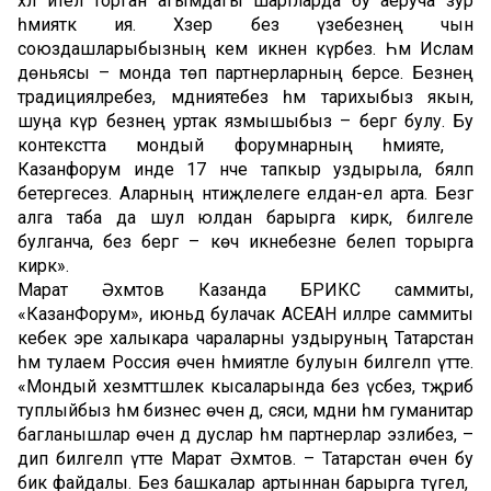
хәл ителә торган агымдагы шартларда бу аеруча зур
әһәмияткә ия. Хәзер без үзебезнең чын
союздашларыбызның кем икәнен күрәбез. Һәм Ислам
дөньясы – монда төп партнерларның берсе. Безнең
традицияләребез, мәдәниятебез һәм тарихыбыз якын,
шуңа күрә безнең уртак язмышыбыз – бергә булу. Бу
контекстта мондый форумнарның әһәмияте, ә
Казанфорум инде 17 нче тапкыр уздырыла, бәяләп
бетергесез. Аларның нәтиҗәлелеге елдан-ел арта. Безгә
алга таба да шул юлдан барырга кирәк, билгеле
булганча, без бергә – көч икәнебезне белеп торырга
кирәк».
Марат Әхмәтов Казанда БРИКС саммиты,
«КазанФорум», июньдә булачак АСЕАН илләре саммиты
кебек эре халыкара чараларны уздыруның Татарстан
һәм тулаем Россия өчен әһәмиятле булуын билгеләп үтте.
«Мондый хезмәттәшлек кысаларында без үсәбез, тәҗрибә
туплыйбыз һәм бизнес өчен дә, сәяси, мәдәни һәм гуманитар
багланышлар өчен дә дуслар һәм партнерлар эзлибез, –
дип билгеләп үтте Марат Әхмәтов. – Татарстан өчен бу
бик файдалы. Без башкалар артыннан барырга түгел, ә