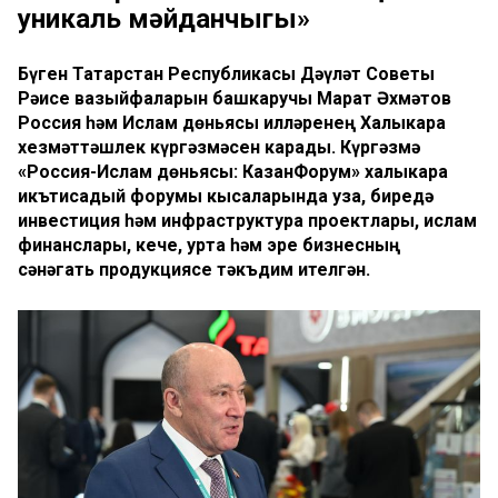
уникаль мәйданчыгы»
Бүген Татарстан Республикасы Дәүләт Советы
Рәисе вазыйфаларын башкаручы Марат Әхмәтов
Россия һәм Ислам дөньясы илләренең Халыкара
хезмәттәшлек күргәзмәсен карады. Күргәзмә
«Россия-Ислам дөньясы: КазанФорум» халыкара
икътисадый форумы кысаларында уза, биредә
инвестиция һәм инфраструктура проектлары, ислам
финанслары, кече, урта һәм эре бизнесның
сәнәгать продукциясе тәкъдим ителгән.