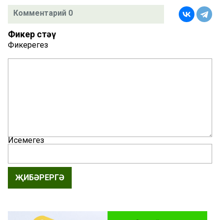
Комментарий 0
Фикер өстәү
Фикерегез
Исемегез
ҖИБӘРЕРГӘ