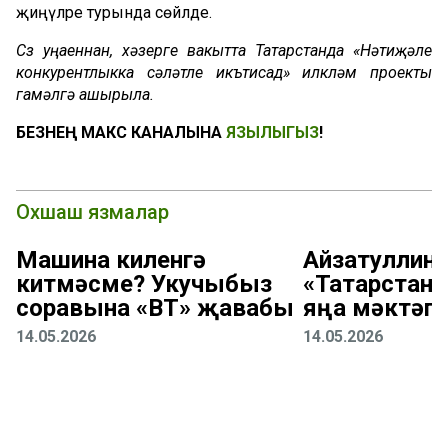
җиңүләре турында сөйләде.
Сүз уңаеннан, хәзерге вакытта Татарстанда «Нәтиҗәле
конкурентлыкка сәләтле икътисад» илкүләм проекты
гамәлгә ашырыла.
БЕЗНЕҢ МАКС КАНАЛЫНА
ЯЗЫЛЫГЫЗ
!
Охшаш язмалар
Машина киленгә
Айзатуллин:
китмәсме? Укучыбыз
«Татарстан
соравына «ВТ» җавабы
яңа мәктәп
14.05.2026
14.05.2026