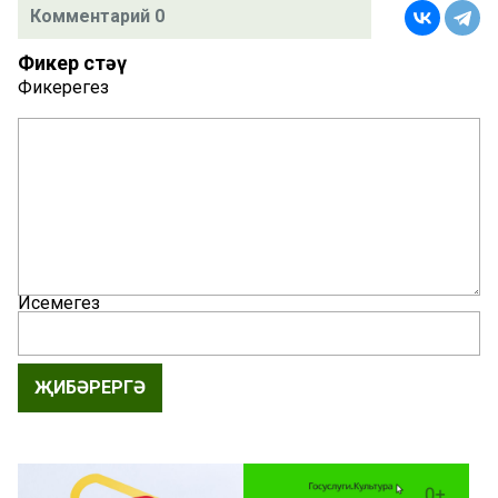
Комментарий 0
Фикер өстәү
Фикерегез
Исемегез
ҖИБӘРЕРГӘ