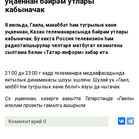
уңаеннан бәйрәм утлары
кабыначак
8 июльдә, Гаилә, мәхәббәт һәм тугрылык көне
уңаеннан, Казан телеманарасында бәйрәм утлары
кабыначак. Бу хакта Россия телевизион һәм
радиотапшырулар челтәре матбугат хезмәтенә
сылтама белән «Татар-информ» хәбәр итә.
21:00 дән 23:00 гә кадәр телеманара медиафасадында
яктылык динамикасы шоуы эшләячәк. Шулай ук «Гаилә,
мәхәббәт һәм тугрылык көне белән!» язуы да чыгачак.
Сүз уңаеннан, хәзерге вакытта Татарстанда «Гаилә»
илкүләм проекты гамәлгә ашырыла.
Комментарий 0