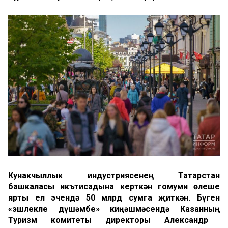
Кунакчыллык индустриясенең Татарстан
башкаласы икътисадына керткән гомуми өлеше
ярты ел эчендә 50 млрд сумга җит
кән
.
Бүген
«эшлекле дүшәмбе» киңәшмәсендә Казанның
Туризм комитеты директоры Александр