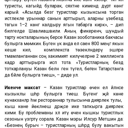
туристы, кагыйдә буларак, сәяхәтне кимендә дүрт көнгә
карый. «Асылда безгә туристлар кызыксына торган
истәлекле урыннар санын арттырып, аларны үзебездә
тагын 1–2 көнгә калдыру ягын табарга кирәк», – дип
билгеләде Шавлиашвили. Аның фикеренчә, шундый
тарту нокталарының берсе Казан зооботаника бакчасы
булырга мөмкин. Бүген үк анда ел саен 800 меңгә якын
кеше килә, ә комплекста төзекләндерү эшләре
тәмамланганнан соң хакимият килүчеләрне 2 миллионга
кадәр арттырырга исәп тота. «Туристларның бездә
тоткарлануы Казан белән генә түгел, бөтен Татарстанга
да бәйле булырга тиеш», – диде ул.
Икенче
максат
– Казан туристлар өчен ел әйләнәсе
кызыклы шәһәр булырга тиеш. Бүгенгә җәй көне
кунакханәләр һәм рестораннар тулысынча диярлек тулы, ә
кыш көне йөкләнеш дәрәҗәсе ике тапкырга диярлек
кими. Бу проблеманы хәл итү өчен кышкы туристлык
сезонын үзгәртү сорала. Казан мэры Илсур Метшин да:
«Безнең бурыч – туристларның шәһәрдә булу вакытын