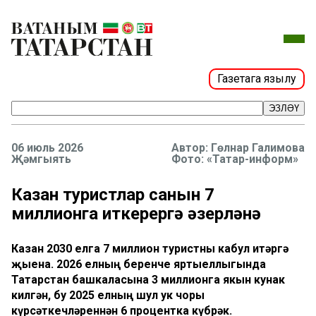
Газетага язылу
ЭЗЛӘҮ
06 июль 2026
Гөлнар Галимова
Җәмгыять
Фото: «Татар-информ»
Казан туристлар санын 7
миллионга җиткерергә әзерләнә
Казан 2030 елга 7 миллион туристны кабул итәргә
җыена. 2026 елның беренче яртыеллыгында
Татарстан башкаласына 3 миллионга якын кунак
килгән, бу 2025 елның шул ук чоры
күрсәткечләреннән 6 процентка күбрәк.