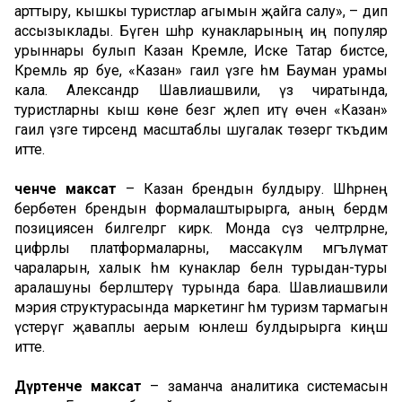
арттыру, кышкы туристлар агымын җайга салу», – дип
ассызыклады. Бүген шәһәр кунакларының иң популяр
урыннары булып Казан Кремле, Иске Татар бистәсе,
Кремль яр буе, «Казан» гаилә үзәге һәм Бауман урамы
кала. Александр Шавлиашвили, үз чиратында,
туристларны кыш көне безгә җәлеп итү өчен «Казан»
гаилә үзәге тирәсендә масштаблы шугалак төзергә тәкъдим
итте.
Өченче
максат
– Казан брендын булдыру. Шәһәрнең
бербөтен брендын формалаштырырга, аның бердәм
позициясен билгеләргә кирәк. Монда сүз челтәрләрне,
цифрлы платформаларны, массакүләм мәгълүмат
чараларын, халык һәм кунаклар белән турыдан-туры
аралашуны берләштерү турында бара. Шавлиашвили
мэрия структурасында маркетинг һәм туризм тармагын
үстерүгә җаваплы аерым юнәлеш булдырырга киңәш
итте.
Дүртенче
максат
– заманча аналитика системасын