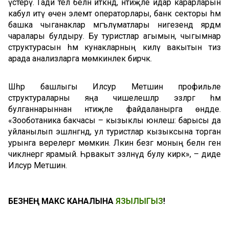
үстерү. Гади тел белән әйткәндә, нәтиҗәле идарә карарларын
кабул итү өчен элемтә операторлары, банк секторы һәм
башка чыганаклар мәгълүматлары нигезендә ярдәм
чаралары булдыру. Бу туристлар агымын, чыгымнар
структурасын һәм кунакларның килү вакытын тиз
арада анализларга мөмкинлек бирәчәк.
Шәһәр башлыгы Илсур Метшин профильле
структураларны яңа чишелешләр эзләргә һәм
булганнарыннан нәтиҗәле файдаланырга өндәде.
«Зооботаника бакчасы – кызыклы юнәлеш: барысы да
уйланылып эшләнгәндә, ул туристлар кызыксына торган
урынга әверелергә мөмкин. Ләкин безгә моның белән генә
чикләнергә ярамый. Һәрвакыт эзләнүдә булу кирәк», – диде
Илсур Метшин.
БЕЗНЕҢ МАКС КАНАЛЫНА
ЯЗЫЛЫГЫЗ
!