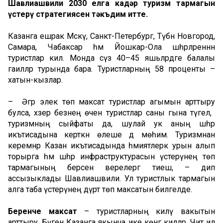
Шавлиашвили 2030 елга кадәр туризм тармагын
үстерү стратегиясен тәкъдим итте.
Казанга ешрак Мәскәү, Санкт-Петербург, Түбән Новгород,
Самара, Чабаксар һәм Йошкар-Ола шәһәрләреннән
туристлар килә. Монда сүз 40–45 яшьләрдәге балалы
гаиләләр турында бара. Туристларның 58 проценты –
хатын-кызлар.
– Әгәр элек төп максат туристлар агымын арттыру
булса, хәзер безнең өчен туристлар саны гына түгел, ә
туризмның сыйфаты да, шулай ук аның шәһәр
икътисадына керткән өлеше дә мөһим. Туризмнан
керемнәр Казан икътисадында әһәмиятлерәк урын алып
торырга һәм шәһәр инфраструктурасын үстерүнең төп
тармагының берсенә әверелергә тиеш, – дип
ассызыклады Шавлиашвили. Ул туристлык тармагын
алга таба үстерүнең дүрт төп максатын билгеләде.
Беренче
максат
– туристларның килү вакытын
арттыру. Бүген Казанга якынча ике көнгә киләләр. Чит ил