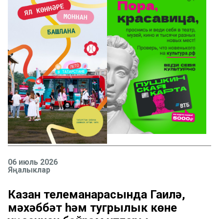
06 июль 2026
Яңалыклар
Казан телеманарасында Гаилә,
мәхәббәт һәм тугрылык көне