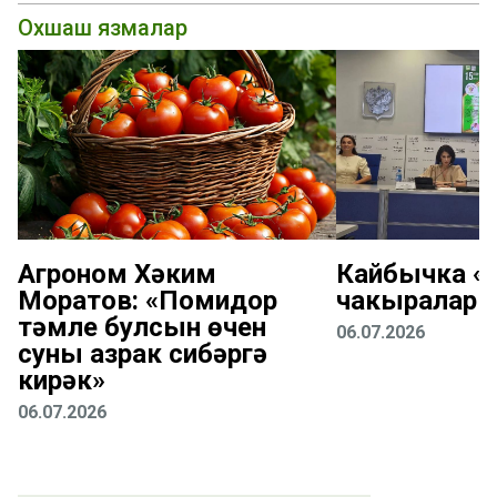
Охшаш язмалар
Агроном Хәким
Кайбычка «К
Моратов: «Помидор
чакыралар
тәмле булсын өчен
06.07.2026
суны азрак сибәргә
кирәк»
06.07.2026