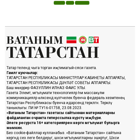
Татар телендә чыга торган иҗтимагый-сәяси газета.
Гамәлгә куючылар:
ТАТАРСТАН РЕСПУБЛИКАСЫ МИНИСТРЛАР КАБИНЕТЫ АППАРАТЫ,
ТАТАРСТАН РЕСПУБЛИКАСЫ ДӘҮЛӘТ СОВЕТЫ АППАРАТЫ.
Баш мөхәррир ФАЗУЛЛИН ИЛНАЗ ФАИС УЛЫ.
Газета Элемтә, мәгълүмати технологияләр һәм массакүләм
коммуникацияләр өлкәсендә күзәтчелек буенча федераль хезмәтенең
Татарстан Республикасы буенча идарәсендә теркәлгән. Теркәлү
таныклыгы: ПИ № ТУ16-01758, 23.08.2023.
«Ватаным Татарстан» газетасы сайтыннан материалларны
файдаланган очракта гиперссылка күрсәтү мәҗбүри.
Әлеге ресурста 16+ категорияләренә кергән мәгълүмат булырга
мөмкин.
Без cookie-файллар кулланабыз. «Ватаным Татарстан» сайтына
кергәндә сез әлеге белдерүгә, шәхси мәгълүматларны эшкәртүгә, Шәхси