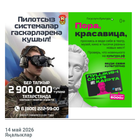
14 май 2026
Яңалыклар