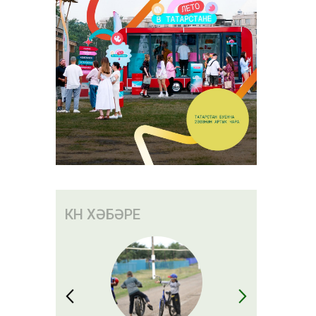
КӨН ХӘБӘРЕ