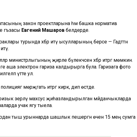
тасының закон проектларына һәм башка норматив
е әгъзасы
Евгений Машаров
белдерде.
раклары турында хәбәр итү ысулларының берсе — Гадәттән
итү.
лләр министрлыгының җирле бүлекчәсенә хәбәр итәргә мөмкин.
еге аша электрон гариза калдырырга була. Гаризага фото
лгеләп үтте ул.
циягә мөрәҗәгать итәргә кирәк, дип өстәде.
галда ризык әзерләү махсус җиһазландырылган мәйданчыкларда
чаларда учак ягу тыела.
рдан тыш урыннарда шашлык пешергән өчен 15 мең сумга