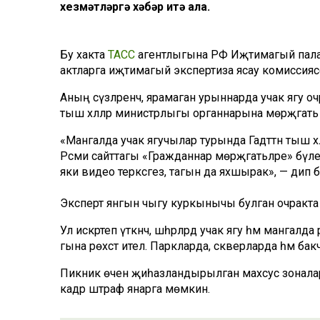
хезмәтләргә хәбәр итә ала.
Бу хакта
ТАСС
агентлыгына РФ Иҗтимагый пала
актларга иҗтимагый экспертиза ясау комиссияс
Аның сүзләренчә, ярамаган урыннарда учак ягу оч
тыш хәлләр министрлыгы органнарына мөрәҗәгать 
«Мангалда учак ягучылар турында Гадәттән тыш хә
Рәсми сайттагы «Гражданнар мөрәҗәгатьләре» бүл
яки видео теркәсәгез, тагын да яхшырак», — дип би
Эксперт янгын чыгу куркынычы булган очракта поли
Ул искәртеп үткәнчә, шәһәрләрдә учак ягу һәм ман
гына рөхсәт ителә. Паркларда, скверларда һәм бак
Пикник өчен җиһазландырылган махсус зонала
кадәр штраф янарга мөмкин.