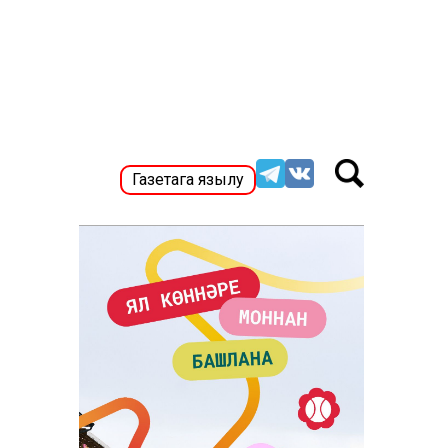
Газетага язылу