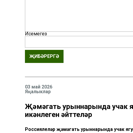
Исемегез
ҖИБӘРЕРГӘ
03 май 2026
Яңалыклар
Җәмәгать урыннарында учак я
икәнлеген әйттеләр
Россиялеләр җәмәгать урыннарында учак яг