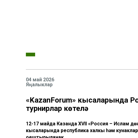
04 май 2026
Яңалыклар
«KazanForum» кысаларында Ро
турнирлар көтелә
12-17 майда Казанда XVII «Россия – Ислам 
кысаларында республика халкы һәм кунакла
оештырылачак.