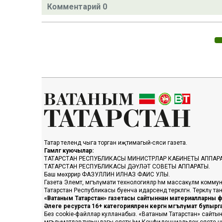
Комментарий 0
Татар телендә чыга торган иҗтимагый-сәяси газета.
Гамәлгә куючылар:
ТАТАРСТАН РЕСПУБЛИКАСЫ МИНИСТРЛАР КАБИНЕТЫ АППАР
ТАТАРСТАН РЕСПУБЛИКАСЫ ДӘҮЛӘТ СОВЕТЫ АППАРАТЫ.
Баш мөхәррир ФАЗУЛЛИН ИЛНАЗ ФАИС УЛЫ.
Газета Элемтә, мәгълүмати технологияләр һәм массакүләм коммун
Татарстан Республикасы буенча идарәсендә теркәлгән. Теркәлү 
«Ватаным Татарстан» газетасы сайтыннан материалларны фа
Әлеге ресурста 16+ категорияләренә кергән мәгълүмат булыр
Без cookie-файллар кулланабыз. «Ватаным Татарстан» сайтына ке
мәгълүматлар турындагы сәясәткә һәм Конфиденциальлек сәясәте