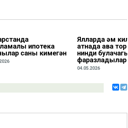
арстанда
Ялларда һәм ки
ламалы ипотека
атнада һава т
чылар саны кимегән
нинди булачаг
фаразладылар
.2026
04.05.2026