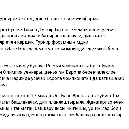
урнирлар көтелә, дип хәбәр итте «Татар-информ».
әш буенча Бәйсез Дәүләтләр Берлеге чемпионаты узачак.
00дән артык иң көчле батыр катнашачак, дип көтелә.
 өчен көрәшәчәк. Турнир форумның мәдәни
н «Изге Болгар җыены» кысаларында гала-матч белән
а суга сикерү буенча Россия чемпионаты була. Биредә
ән Олимпия уеннары, дөнья һәм Европа беренчелекләре
енча Парижда узачак Европа чемпионатында катнашачак
чәк.
атчы көтелә. 17 майда «Ак Барс Арена»да «Рубин» һәм
әгатьтә башланачак, дип планлаштырыла. Җанатарлар өчен
адасының танылган башкаручысы чыгышы, уенчылар белән
 мәйданчыклар, мастер-класслар һәм балалар өчен зоналар