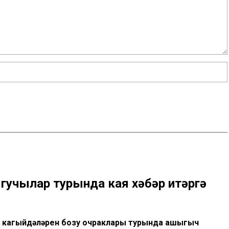
гучылар турында кая хәбәр итәргә
у кагыйдәләрен бозу очраклары турында ашыгыч