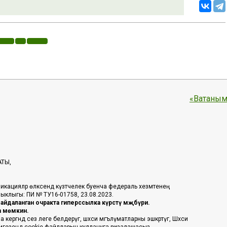
«Ватаным
АТЫ,
икацияләр өлкәсендә күзәтчелек буенча федераль хезмәтенең
таныклыгы: ПИ № ТУ16-01758, 23.08.2023.
йдаланган очракта гиперссылка күрсәтү мәҗбүри.
га мөмкин.
ргәндә сез әлеге белдерүгә, шәхси мәгълүматларны эшкәртүгә, Шәхси
 нигезендә cookie файлларын куллануга ризалашасыз.