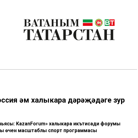
ссия һәм халыкара дәрәҗәдәге зур
дөньясы: KazanForum» халыкара икътисади форумы
ры өчен масштаблы спорт программасы