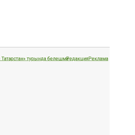
 Татарстан» турында белешмә
Редакция
Реклама