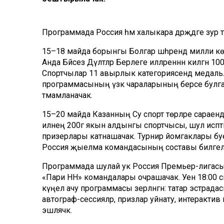
Программада Россия һәм халыкара дәрәҗәдәге зур т
15–18 майда борынгы Болгар шәһәрендә милли көр
Анда Бәйсез Дәүләтләр Берлеге илләреннән килгән 1
Спортчылар 11 авырлык категориясендә медальләр
программасының үзәк чараларының берсе булга
тәмамланачак.
15–20 майда Казанның Су спорт төрләре сараенд
илнең 200гә якын алдынгы спортчысы, шул исәпт
призерлары катнашачак. Турнир йомгаклары бу
Россия җыелма командасының составы билгеләнә
Программада шулай ук Россия Премьер-лигасы м
«Пари НН» командалары очрашачак. Уен 18:00 с
күңел ачу программасы әзерләнгән: татар эстр
автограф-сессияләр, призлар уйнату, интерактив
эшләячәк.