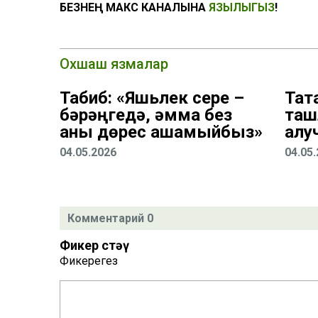
БЕЗНЕҢ МАКС КАНАЛЫНА
ЯЗЫЛЫГЫЗ
!
Охшаш язмалар
Табиб: «Яшьлек сере –
Тат
бәрәңгедә, әмма без
таш
аны дөрес ашамыйбыз»
алу
04.05.2026
04.05
Комментарий 0
Фикер өстәү
Фикерегез