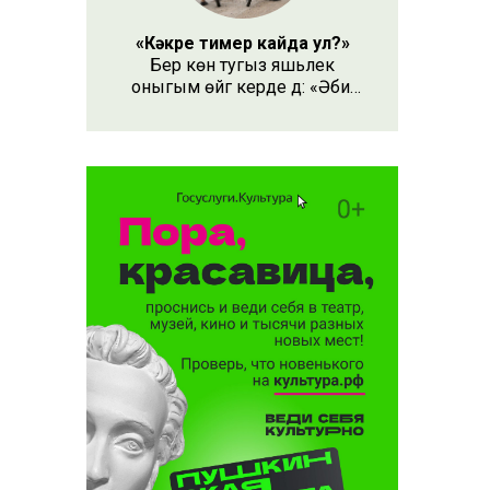
«Кәкре тимер кайда ул?»
Бер көн тугыз яшьлек
оныгым өйгә керде дә: «Әби,
безнең кәкре тимер кайда
ул?» – дип сорады.
ләсе
орышы
ын