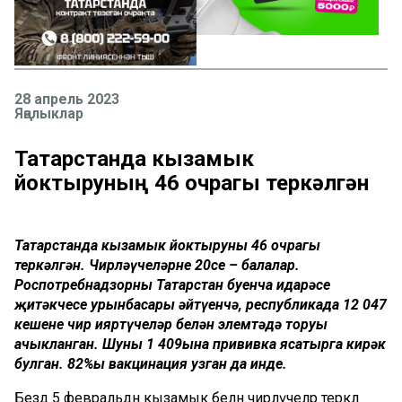
28 апрель 2023
Яңалыклар
Татарстанда кызамык
йоктыруның 46 очрагы теркәлгән
Татарстанда кызамык йоктыруның 46 очрагы
теркәлгән. Чирләүчеләрнең 20се – балалар.
Роспотребнадзорның Татарстан буенча идарәсе
җитәкчесе урынбасары әйтүенчә, республикада 12 047
кешенең чир ияртүчеләр белән элемтәдә торуы
ачыкланган. Шуның 1 409ына прививка ясатырга кирәк
булган. 82%ы вакцинация узган да инде.
Бездә 5 февральдән кызамык белән чирләүчеләр теркәлә