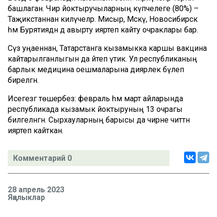
башлаган. Чир йоктыручыларның күпчелеге (80%) –
Таҗикстаннан килүчеләр. Мисыр, Мәскәү, Новосибирск
һәм Бурятиядән дә авырту ияртеп кайту очраклары бар.
Сүз уңаеннан, Татарстанга кызамыкка каршы вакцина
кайтарылганлыгын да әйтеп үтик. Ул республиканың
барлык медицина оешмаларына диярлек бүлеп
бирелгән.
Исегезгә төшерәбез: февраль һәм март айларында
республикада кызамык йоктыруның 13 очрагы
билгеләнгән. Сырхауларның барысы да чирне читтән
ияртеп кайткан.
Комментарий 0
28 апрель 2023
Яңалыклар