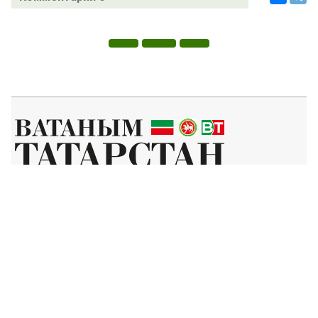
Татар телендә чыга торган иҗтимагый-сәяси газета.
Гамәлгә куючылар:
ТАТАРСТАН РЕСПУБЛИКАСЫ МИНИСТРЛАР КАБИНЕТЫ АППАРАТЫ,
ТАТАРСТАН РЕСПУБЛИКАСЫ ДӘҮЛӘТ СОВЕТЫ АППАРАТЫ.
Баш мөхәррир ФАЗУЛЛИН ИЛНАЗ ФАИС УЛЫ.
Газета Элемтә, мәгълүмати технологияләр һәм массакүләм
коммуникацияләр өлкәсендә күзәтчелек буенча федераль хезмәтенең
Татарстан Республикасы буенча идарәсендә теркәлгән. Теркәлү
таныклыгы: ПИ № ТУ16-01758, 23.08.2023.
«Ватаным Татарстан» газетасы сайтыннан материалларны
файдаланган очракта гиперссылка күрсәтү мәҗбүри.
Әлеге ресурста 16+ категорияләренә кергән мәгълүмат булырга