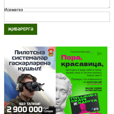
Исемегез
ҖИБӘРЕРГӘ