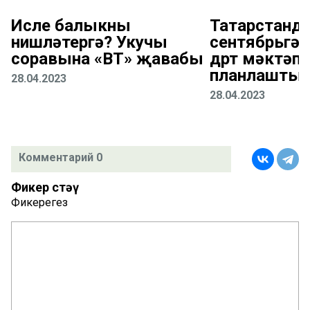
Исле балыкны
Татарстанда
нишләтергә? Укучы
сентябрьгә 
соравына «ВТ» җавабы
дүрт мәктәп 
планлаштыр
28.04.2023
28.04.2023
Комментарий 0
Фикер өстәү
Фикерегез