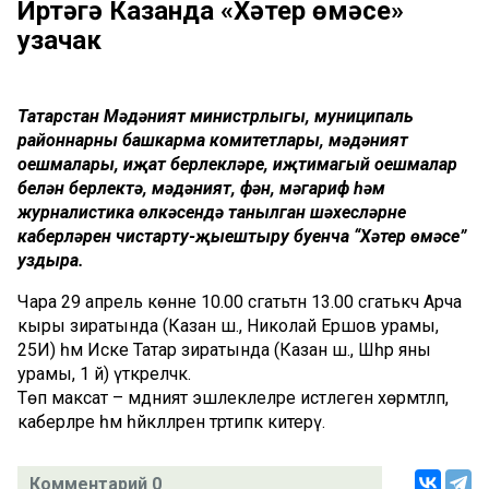
Иртәгә Казанда «Хәтер өмәсе»
узачак
Татарстан Мәдәният министрлыгы, муниципаль
районнарның башкарма комитетлары, мәдәният
оешмалары, иҗат берлекләре, иҗтимагый оешмалар
белән берлектә, мәдәният, фән, мәгариф һәм
журналистика өлкәсендә танылган шәхесләрнең
каберләрен чистарту-җыештыру буенча “Хәтер өмәсе”
уздыра.
Чара 29 апрель көнне 10.00 сәгатьтән 13.00 сәгатькәчә Арча
кыры зиратында (Казан ш., Николай Ершов урамы,
25И) һәм Иске Татар зиратында (Казан ш., Шәһәр яны
урамы, 1 й) үткәреләчәк.
Төп максат – мәдәният эшлеклеләре истәлеген хөрмәтләп,
каберләре һәм һәйкәлләрен тәртипкә китерү.
Комментарий 0