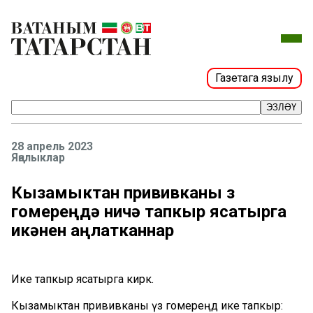
Газетага язылу
ЭЗЛӘҮ
28 апрель 2023
Яңалыклар
Кызамыктан прививканы үз
гомереңдә ничә тапкыр ясатырга
икәнен аңлатканнар
Ике тапкыр ясатырга кирәк.
Кызамыктан прививканы үз гомереңдә ике тапкыр: