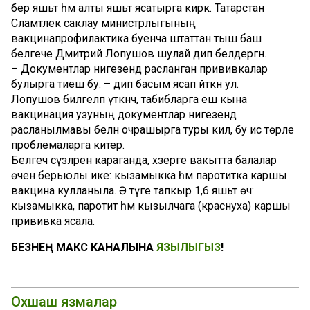
бер яшьтә һәм алты яшьтә ясатырга кирәк. Татарстан
Сәламәтлек саклау министрлыгының
вакцинапрофилактика буенча штаттан тыш баш
белгече Дмитрий Лопушов шулай дип белдергән.
– Документлар нигезендә расланган прививкалар
булырга тиеш бу. – дип басым ясап әйткән ул.
Лопушов билгеләп үткәнчә, табибларга еш кына
вакцинация узуның документлар нигезендә
расланылмавы белән очрашырга туры килә, бу исә төрле
проблемаларга китерә.
Белгеч сүзләренә караганда, хәзерге вакытта балалар
өчен берьюлы ике: кызамыкка һәм паротитка каршы
вакцина кулланыла. Ә тәүге тапкыр 1,6 яшьтә өч:
кызамыкка, паротит һәм кызылчага (краснуха) каршы
прививка ясала.
БЕЗНЕҢ МАКС КАНАЛЫНА
ЯЗЫЛЫГЫЗ
!
Охшаш язмалар