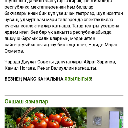
Шунысын да билгеләп үтәргә кирәк, фестивальдә
республика мәктәпләреннән һәм балалар
бакчаларыннан бик күп үзешчән театрлар, шул исәптән
чуваш, удмурт һәм мари телләрендә спектакльләр
куючы коллективлар катнаша. Татар театры үсешенә
ярдәм итеп, без бер үк вакытта республикабызда
яшәүче барлык халыкларның мәдәниятен
кайгыртуыбызны аңлау бик күңелле», – диде Марат
Әхмәтов.
Чарада Дәүләт Советы депутатлары Айрат Зарипов,
Камил Ногаев, Ренат Вәлиуллин катнашты.
БЕЗНЕҢ МАКС КАНАЛЫНА
ЯЗЫЛЫГЫЗ
!
Охшаш язмалар