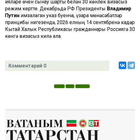
ияләре өчен сынау шарты белән 30 көнлек визасыз
режим кертте. Декабрьдә РФ Президенты
Владимир
Путин
имзалаган указ буенча, үзара мөнәсәбәтләр
принцибы нигезендә, 2026 елның 14 сентябренә кадәр
Кытай Халык Республикасы гражданнары Россиягә 30
көнгә визасыз килә ала.
Комментарий 0