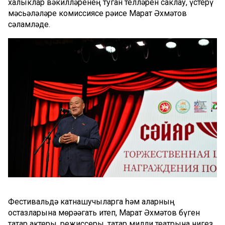
халыклар вәкилләренең туган телләрен саклау, үстерү
мәсьәләләре комиссиясе рәисе Марат Әхмәтов
сәламләде.
Фестивальдә катнашучыларга һәм аларның
остазларына мөрәҗәгать итеп, Марат Әхмәтов бүген
татар актеры, режиссеры, татар милли театрына нигез