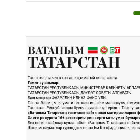
Татар телендә чыга торган иҗтимагый-сәяси газета.
Гамәлгә куючылар:
ТАТАРСТАН РЕСПУБЛИКАСЫ МИНИСТРЛАР КАБИНЕТЫ АППАР
ТАТАРСТАН РЕСПУБЛИКАСЫ ДӘҮЛӘТ СОВЕТЫ АППАРАТЫ.
Баш мөхәррир ФАЗУЛЛИН ИЛНАЗ ФАИС УЛЫ.
Газета Элемтә, мәгълүмати технологияләр һәм массакүләм коммун
Татарстан Республикасы буенча идарәсендә теркәлгән. Теркәлү 
«Ватаным Татарстан» газетасы сайтыннан материалларны фа
Әлеге ресурста 16+ категорияләренә кергән мәгълүмат булыр
Без cookie-файллар кулланабыз. «Ватаным Татарстан» сайтына ке
Шәхси мәгълүматлар турындагы сәясәткә һәм Конфиденциальлек с