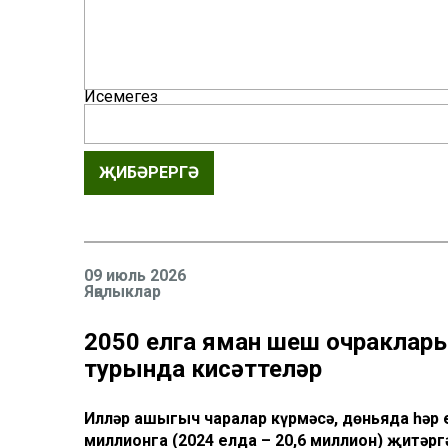
Исемегез
ҖИБӘРЕРГӘ
09 июль 2026
Яңалыклар
2050 елга яман шеш очраклар
турында кисәттеләр
Илләр ашыгыч чаралар күрмәсә, дөньяда һәр
миллионга (2024 елда – 20,6 миллион) җитәр