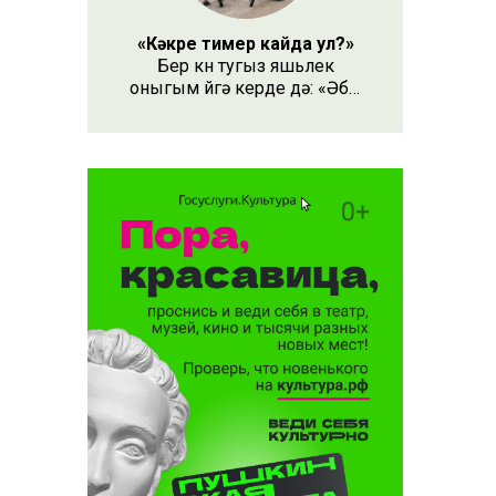
«Кәкре тимер кайда ул?»
Бер көн тугыз яшьлек
оныгым өйгә керде дә: «Әби,
безнең кәкре тимер кайда
иләсе
ул?» – дип сорады.
торышы
ын