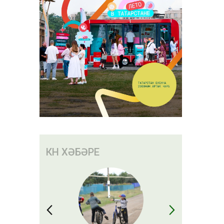
КӨН ХӘБӘРЕ