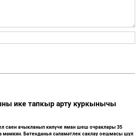
ының ике тапкыр арту куркынычы
 ел саен ачыкланып килүче яман шеш очраклары 35
гә мөмкин. Бөтендөнья сәламәтлек саклау оешмасы шул