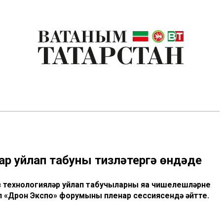
ар уйлап табуны тизләтергә өндәде
з технологияләр уйлап табучыларны яңа чишелешләрне
ул «Дрон Экспо» форумының пленар сессиясендә әйтте.