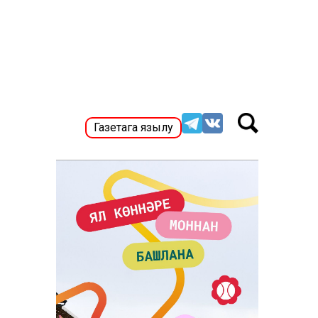
Газетага язылу