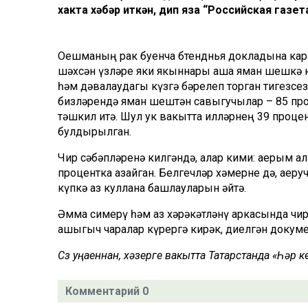
хакта хәбәр иткән, дип яза “Российская газета
Оешманың рак буенча бөтендөнья докладына кар
шәхсән үзләре яки якыннары аша яман шешкә 
һәм дәвалаудагы күзгә бәрелеп торган тигезсезл
бизләрендә яман шештән савыгучылар – 85 про
тәшкил итә. Шул ук вакытта илләрнең 39 проц
булдырылган.
Чир сәбәпләренә килгәндә, алар кими: аерым ал
процентка азайган. Белгечләр хәмерне дә, аеруч
күпкә аз куллана башлауларын әйтә.
Әмма симерү һәм аз хәрәкәтләнү аркасында чир
ашыгыч чаралар күрергә кирәк, диелгән докуме
Сүз уңаеннан, хәзерге вакытта Татарстанда «Һәр
Комментарий 0