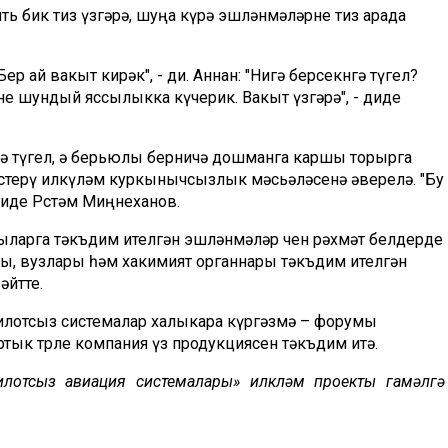
ть бик тиз үзгәрә, шуңа күрә эшләнмәләрне тиз арада
ер ай вакыт кирәк", - ди. Аннан: "Нигә берсекөнгә түгел?
шне шундый яссылыкка күчерик. Вакыт үзгәрә", - диде
енә түгел, ә берьюлы берничә дошманга каршы торырга
үстерү илкүләм куркынычсызлык мәсьәләсенә әверелә. "Бу
диде Рөстәм Миңнеханов.
ыларга тәкъдим ителгән эшләнмәләр өчен рәхмәт белдерде
, вузлары һәм хакимият органнары тәкъдим ителгән
әйтте.
 пилотсыз системалар халыкара күргәзмә – форумы
тык төрле компания үз продукциясен тәкъдим итә.
Пилотсыз авиация системалары» илкүләм проекты гамәлгә