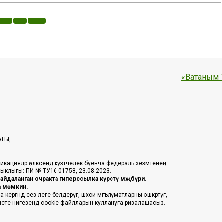
«Ватаным 
АТЫ,
икацияләр өлкәсендә күзәтчелек буенча федераль хезмәтенең
таныклыгы: ПИ № ТУ16-01758, 23.08.2023.
йдаланган очракта гиперссылка күрсәтү мәҗбүри.
га мөмкин.
ргәндә сез әлеге белдерүгә, шәхси мәгълүматларны эшкәртүгә,
әясәте нигезендә cookie файлларын куллануга ризалашасыз.