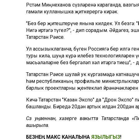
Рөстәм Миңнеханов сүзләренә караганда, вазгыя
гамәли кулланышка җиткерергә кирәк.
"Без бер җитештерүче янына килдек. Ул безгә: "Б
Нигә иртәгә түгел?", - дип сорадым. Әйдәгез, э
Татарстан Рәисе.
Ул ассызыклаганча, бүген Россиягә бер илгә г
туры килә, шуңа күрә илебез технологияләрен 
мәсьәләләрне без бергәләп хәл итәргә тиеш", - 
Татарстан Рәисе шулай ук күргәзмәдә катнашуч
һәм республиканың профильле министрлыклары
барлык проектларны җентекләп өйрәнәчәкләрен 
Кичә Татарстан "Казан Экспо" да "Дрон Экспо"
башланды. Биредә 20дән артык илдән 200дән ар
Сүз уңаеннан, хәзерге вакытта Татарстанда «
ашырыла.
БЕЗНЕҢ МАКС КАНАЛЫНА
ЯЗЫЛЫГЫЗ
!