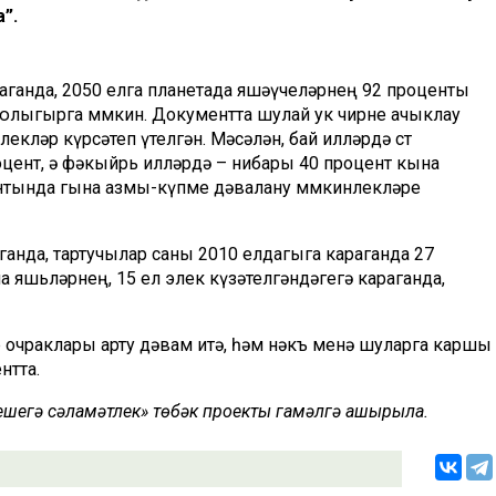
”.
аганда, 2050 елга планетада яшәүчеләрнең 92 проценты
юлыгырга мөмкин. Документта шулай ук чирне ачыклау
екләр күрсәтеп үтелгән. Мәсәлән, бай илләрдә сөт
цент, ә фәкыйрь илләрдә – нибары 40 процент кына
ентында гына азмы-күпме дәвалану мөмкинлекләре
ганда, тартучылар саны 2010 елдагыга караганда 27
а яшьләрнең, 15 ел элек күзәтелгәндәгегә караганда,
 очраклары арту дәвам итә, һәм нәкъ менә шуларга каршы
нтта.
 кешегә сәламәтлек» төбәк проекты гамәлгә ашырыла.