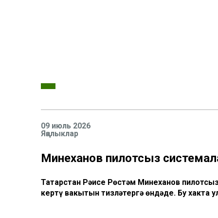
09 июль 2026
Яңалыклар
Миңнеханов пилотсыз системал
Татарстан Рәисе Рөстәм Миңнеханов пилотсы
кертү вакытын тизләтергә өндәде. Бу хакта 