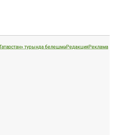
Татарстан» турында белешмә
Редакция
Реклама