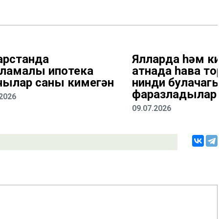
арстанда
Ялларда һәм к
ламалы ипотека
атнада һава 
чылар саны кимегән
нинди булачаг
фаразладылар
.2026
09.07.2026