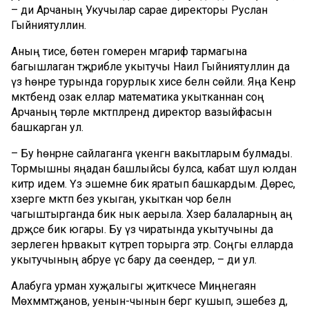
– ди Арчаның Укучылар сарае директоры Руслан
Гыйниятуллин.
Аның әтисе, бөтен гомерен мәгариф тармагына
багышлаган тәҗрибәле укытучы Наил Гыйниятуллин да
үз һөнәре турында горурлык хисе белән сөйли. Яңа Кенәр
мәктәбендә озак еллар математика укытканнан соң
Арчаның төрле мәктәпләрендә директор вазыйфасын
башкарган ул.
– Бу һөнәрне сайлаганга үкенгән вакытларым булмады.
Тормышны яңадан башлыйсы булса, кабат шул юлдан
китәр идем. Үз эшемне бик яратып башкардым. Дөрес,
хәзерге мәктәп без укыган, укыткан чор белән
чагыштырганда бик нык аерыла. Хәзер балаларның аң
дәрәҗәсе бик югары. Бу үз чиратында укытучыны да
әзерлеген һәрвакыт күтәреп торырга этәрә. Соңгы елларда
укытучының абруе үсә бару да сөендерә, – ди ул.
Алабуга урман хуҗалыгы җитәкчесе Миңнегаян
Мөхәммәтҗанов, уенын-чынын бергә кушып, эшебез дә,