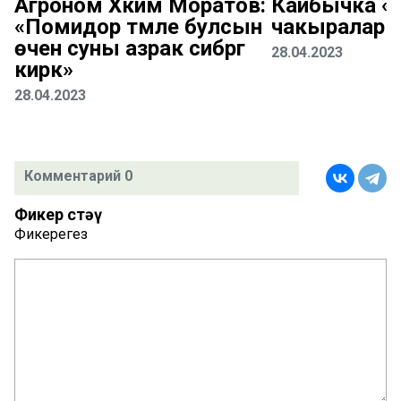
Агроном Хәким Моратов:
Кайбычка «К
«Помидор тәмле булсын
чакыралар
өчен суны азрак сибәргә
28.04.2023
кирәк»
28.04.2023
Комментарий 0
Фикер өстәү
Фикерегез