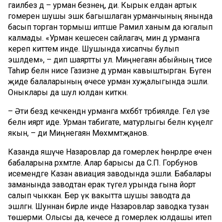
гаиләбез дә – урман безнең, ди. Кырык елдан артык
гомерен шушы эшкә багышлаган урманчының янында
басып торган тормыш иптәше Рамилә ханым да югалып
калмады. «Урман кешесен сайлагач, мин дә урманга
кереп киттем инде. Шушында хисапчы булып
эшләдем», – дип шаяртты ул. Миңнегаян абыйның әтисе
Таһир белән әнисе Газизәне дә урман кавыштырган. Бүген
җиде балаларының өчесе урман хуҗалыгында эшли.
Оныклары да шул юлдан киткән.
– Әти бездә кечкенәдән урманга мәхәббәт тәрбияләде. Гел үзе
белән ияртә иде. Урман табигате, матурлыгы белән күңелгә
якын, – ди Миңнегаян Мөхәммәтҗанов.
Казанда яшәүче Назаровлар да гомерлек һөнәрләре өчен
бабаларына рәхмәтле. Алар барысы да С.П. Горбунов
исемендәге Казан авиация заводында эшли. Бабалары
заманында заводтан ерак түгел урында гына йорт
салып чыккан. Бер үк вакытта шушы заводта да
эшләгән. Шуннан бирле инде Назаровлар заводка тузан
төшерми. Олысы да, кечесе дә гомерлек юлдашы итеп