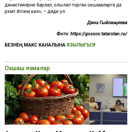
династияләрне барлап, олылап торган оешмаларга да
рәхмәт әйтәсем килә», – диде ул.
Динә Гыйлаҗиева
Фото: https://gossov.tatarstan.ru/
БЕЗНЕҢ МАКС КАНАЛЫНА
ЯЗЫЛЫГЫЗ
!
Охшаш язмалар