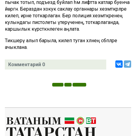
пычак тотып, подъезд буйлап һәм лифтта катлар буенча
йөргән. Бераздан хокук саклау органнары хезмәткәрләре
килеп, ирне тоткарлаган. Бер полиция хезмәткәренең
кулындагы пистолеты үтерүченең, тоткарлаганда,
каршылык күрсәткәнлеген аңлата.
Тикшерү алып барыла, килеп туган хәлнең сәбәпләре
ачыклана.
Комментарий 0