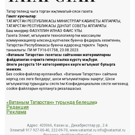
Татар телендә чыга торган иҗтимагый-сәяси газета.
Гамәлгә куючылар:
ТАТАРСТАН РЕСПУБЛИКАСЫ МИНИСТРЛАР КАБИНЕТЫ АППАРАТЫ,
ТАТАРСТАН РЕСПУБЛИКАСЫ ДӘҮЛӘТ СОВЕТЫ АППАРАТЫ.
Баш мөхәррир ФАЗУЛЛИН ИЛНАЗ ФАИС УЛЫ.
Газета Элемтә, мәгълүмати технологияләр һәм массакүләм
коммуникацияләр өлкәсендә күзәтчелек буенча федераль хезмәтенең
Татарстан Республикасы буенча идарәсендә теркәлгән. Теркәлү
таныклыгы: ПИ № ТУ16-01758, 23.08.2023.
«Ватаным Татарстан» газетасы сайтыннан материалларны
файдаланган очракта гиперссылка күрсәтү мәҗбүри.
Әлеге ресурста 16+ категорияләренә кергән мәгълүмат булырга
мөмкин.
Без cookie-файллар кулланабыз. «Ватаным Татарстан» сайтына
кергәндә сез әлеге белдерүгә, шәхси мәгълүматларны эшкәртүгә, Шәхси
мәгълүматлар турындагы сәясәткә һәм Конфиденциальлек сәясәте нигезендә
cookie файлларын куллануга ризалашасыз.
«Ватаным Татарстан» турында белешмә
Редакция
Реклама
Адрес: 420066, Казан ш., Декабристлар ур., 2 й.
Элемтә: 8 917 927-00-40, 222-09-70, www.vatantat.ru info@vatantat.ru
Реклама: vtreklama@mail.ru