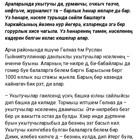
Араларында укытучы да, урманчы, очкыч төзүче,
нефтьче, журналист та – барлык һөнәр ияләре дә бар.
Үз һөнәре, нәселе турында сөйли башлауга
һәркайсының йөзенә нур йөгерә, күзләрендә үзгә бер
горурлык хисе чагыла. Үз һөнәренең тәмен, нәселенең
кадерен белгән ихлас кешеләр алар.
Арча районында яшәүче Гөлназ һәм Руслан
Гыйниятуллиннар данлыклы укытучылар нәселенең –
өченче буыны. Аларның әти-әниләре дә, әби-бабайлары да
гомер буе балаларга белем биргән. Барысына бергә
1000 еллык эш стажы җыела. Барың бер казанда
кайнагач бик рәхәт, ди алар.
– Укытучылар гаиләсендә үскәч, башка юлны сайлыйсы
дип башка да килмәде. Тормыш иптәшем Гөлназ да –
укытучылар нәселенең дәвамчысы. Әти-әниләребез безгә
бер үк вакытта остаз да булды. Хәзер инде дүртенче
буын укытучыларыбыз да безнең эзгә басып килә.
Укытучы киләчәгебез булган балаларга белем бирә.
Димәк, илебез киләчәге дә – безнең кулда, дип әйтергә була,