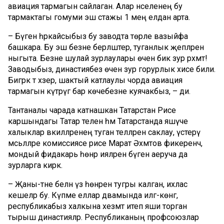
авиация тармагын сайлаган. Алар нәселенең бу
тармактагы гомуми эш стажы 1 мең елдан арта.
– Бүген һәркайсыбыз бу заводта төрле вазыйфа
башкара. Бу эш безне берләштерә, туганлык җепләрен
ныгыта. Безне шулай зурлаулары өчен бик зур рәхмәт!
Заводыбыз, династиябез өчен зур горурлык хисе били.
Бигрәк тә хәзер, шактый катлаулы чорда авиация
тармагын күтәрүгә бар көчебезне куячакбыз, – ди.
Тантаналы чарада катнашкан Татарстан Рәисе
каршындагы Татар телен һәм Татарстанда яшәүче
халыклар вәкилләренең туган телләрен саклау, үстерү
мәсьәләләре комиссиясе рәисе Марат Әхмәтов фикеренчә,
мондый фидакарь һөнәр ияләрен бүген аеруча да
зурларга кирәк.
– Җаны-тәне белән үз һөнәренә тугры калган, ихлас
кешеләр бу. Күпме еллар дәвамында илгә-көнгә,
республикабыз халкына хезмәт итеп яши торган
тырыш династияләр. Республиканың профсоюзлар