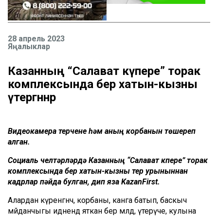
28 апрель 2023
Яңалыклар
Казанның “Салават күпере” торак
комплексында бер хатын-кызны
үтергәннәр
Видеокамера үтерүчене һәм аның корбанын төшереп
алган.
Социаль челтәрләрдә Казанның “Салават күпере” торак
комплексында бер хатын-кызны үтерү урыныннан
кадрлар пәйда булган, дип яза KazanFirst.
Алардан күренгәнчә, корбаны, канга батып, баскыч
мәйданчыгы идәнендә яткан бер мәлдә, үтерүче, кулына