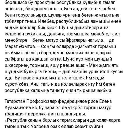
берләшмәсе бу проектны республика күләмендә гамәлгә
ашырып, бик дөрес эшләгән. Без андый кешеләребез
белән горурланырга, шулар үрнәгендә бөтен җәмгыятьне
тәрбияләргә тиеш. Илебез, республикабыз язмышы өчен
андый кешеләр бик кирәк. Шушы династияләр аша
кешенең рухи аңы, дөньяга, тормышка мөнәсәбәте, гаилә
мөнәсәбәтләре – бөтен матур сыйфатлары чагыла, – ди
Марат Әхмәтов. – Соңгы елларда җәмгыятьтә тормыш
кыйммәтләре үзгәрә бара, кеше материалының азрак
сыйфаты да какшап китте. Шуңа күрә менә шундый
шәхесләрнең тормыш, яшәү рәвеше аша: «Менә җәмгыять
шундый булырга тиеш», ­– дип аларны үрнәк итеп куясы
иде. Бу проектка киләчәктә дә теләктәшлек һәм ярдәм
күрсәтәчәкбез. Аны тагын да колачлырак итү һәм бөтен
республика халкына таныту өчен тырышачакбыз.
Татарстан Профсоюзлар федерациясе рәисе Елена
Кузьмичева исә, бу чара ел да үткәрелә торган матур
традициягә әвереләчәк, дип ышандырды.
«Республиканың барлык тармакларын да колачларга
тырыштык. Үзләрендә озак еллар хезмәт куйган