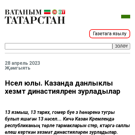
Газетага язылу
ЭЗЛӘҮ
28 апрель 2023
Җәмгыять
Нәсел юлы. Казанда данлыклы
хезмәт династияләрен зурладылар
13 язмыш, 13 тарих, гомер буе үз һөнәренә тугры
булып яшәгән 13 нәсел... Кичә Казан Кремлендә
республиканың төрле тармакларын үстерү, күтәрүгә саллы
өлеш керткән хезмәт династияләрен зурладылар.