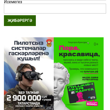
Исемегез
ҖИБӘРЕРГӘ