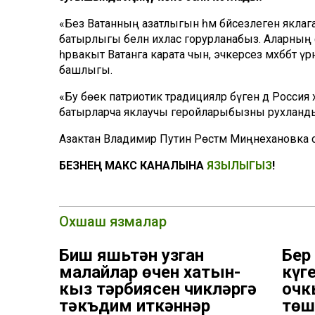
«Без Ватанның азатлыгын һәм бәйсезлеген яклаг
батырлыгы белән ихлас горурланабыз. Аларның
һәрвакыт Ватанга карата чын, эчкерсез мәхәббәт ү
башлыгы.
«Бу бөек патриотик традицияләр бүген дә Россия 
батырларча яклаучы геройларыбызны рухланды
Азактан Владимир Путин Рөстәм Миңнехановка сә
БЕЗНЕҢ МАКС КАНАЛЫНА
ЯЗЫЛЫГЫЗ
!
Охшаш язмалар
Биш яшьтән узган
Бер
малайлар өчен хатын-
күг
кыз тәрбиясен чикләргә
очк
тәкъдим иткәннәр
төш