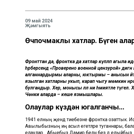
09 май 2024
Җәмгыять
Өчпочмаклы хатлар. Бүген алар
Фронттан да, фронтка да хатлар күпләп агыла
һәрберсендә «Проверено военной цензурой» дигән
алганнардырмы аларны, юктырмы – анысын әйтеп
язылган хатларны укып, карап чыгу мөмкин нәрсә 
булгандыр. Хәер, монысы әллә ни әһәмиятле түгел.
Чөнки аларда – кеше язмышлары.
Олаулар күздән югалганчы...
1941 елның җәендә әтиебезне фронтка озаттык.
Авылыбызның иң асыл егетләре туганнары, балал
елаулар... Абыебыз Дамир белән без дә елыйбыз. Ә