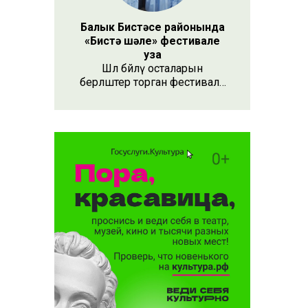
Балык Бистәсе районында
«Бистә шәле» фестивале
уза
Шәл бәйләү осталарын
берләштерә торган фестиваль
15 августта 11.00 сәгатьтә
Балык Бистәсе районы үзәгендә
үтәчәк.