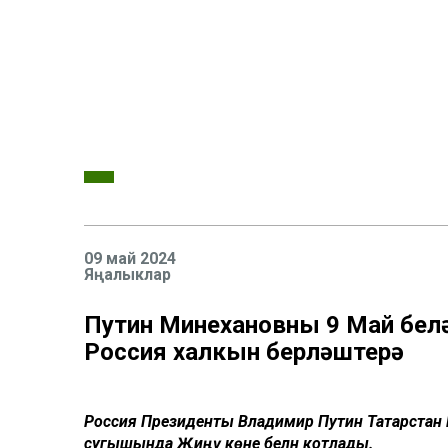
09 май 2024
Яңалыклар
Путин Миңнехановны 9 Май бел
Россия халкын берләштерә
Россия Президенты Владимир Путин Татарстан Р
сугышында Җиңү көне белән котлады.