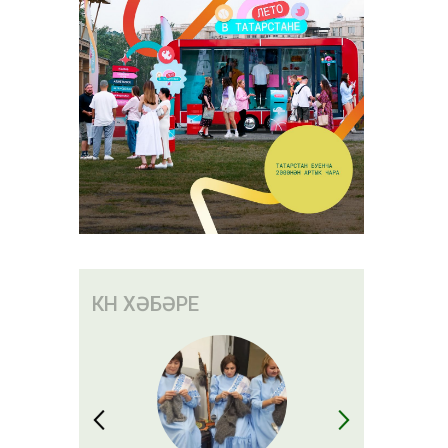
КӨН ХӘБӘРЕ
ән янаган
 ачыклап
ы