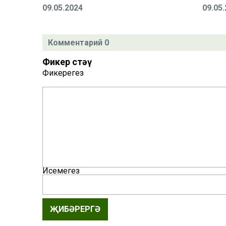
09.05.2024
09.05
Комментарий 0
Фикер өстәү
Фикерегез
Исемегез
ҖИБӘРЕРГӘ