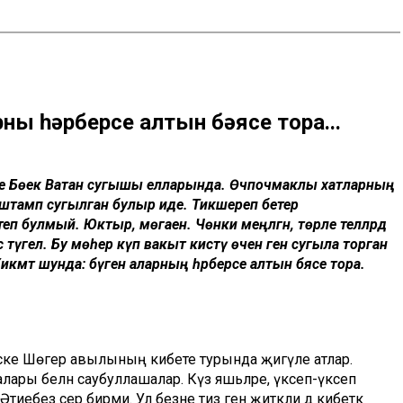
ның һәрберсе алтын бәясе тора...
 иде Бөек Ватан сугышы елларында. Өчпочмаклы хатларның
 штамп сугылган булыр иде. Тикшереп бетерә
 булмый. Юктыр, мөгаен. Чөнки меңләгән, төрле телләрдә
түгел. Бу мөһер күп вакыт кисәтү өчен генә сугыла торган
 Хикмәт шунда: бүген аларның һәрберсе алтын бәясе тора.
 Иске Шөгер авылының кибете турында җигүле атлар.
ары белән саубуллашалар. Күз яшьләре, үксеп-үксеп
тиебез сер бирми. Ул безне тиз генә җитәкли дә кибеткә