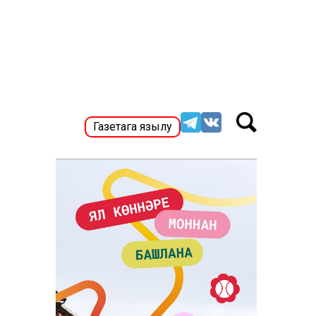
Газетага язылу