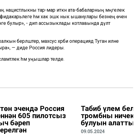
ан, нацистлыкны тар-мар иткән ата-бабаларның мәңгелек
 фидакарьлеге һәм хак эшкә нык ышанулары безнең өчен
рнәге булыр», - дип ассызыклады котлавында дәүләт
халкын берләштерә, махсус хәрби операциядә Туган илне
ра», — диде Россия лидеры.
ламәтлек һәм уңышлар теләде.
 төн эчендә Россия
Табиб үлем бел
еннән 605 пилотсыз
тромбны ничек
ыч бәреп
булуын аңлатт
ерелгән
09.05.2024