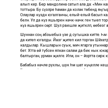
алып керә. Бер мандолина сатып ала да: «Мин к
тоттыра. Бу сүзләре һаман да колак төбендә яңгыр
Олаулар күздән югалганчы, елый-елый басып 
белән. Ул да күз яшьләрен көчкә-көчкә генә тыеп то
күз яшьләрен сөртә. Шул рәвешле җитәкләп, өебезгә 
Шуннан соң абзыебыз үзе дә сугышка китте. Һә
да китеп югалды. Йөзгә җитеп килә торган Шәйхе
калдылар. Кышларын суык, мич ягарга утыннары
бетә. Хәтта өй түбәсен япкан салам да бик нык юк
балтырган, урман җиләге. Ипи, он – йортта сирәк к
Бабабыз көчле рухлы, шук һәм шат күңелле кеше
Тик шулай да күзләрендә моңсулык бар иде аның
булмасын инде?! «Ниндидер гөнаһларым аркасы
дип уфтангалый иде ул. Бу сүзләрне бик сирәк әйт
солдат хезмәте дә сындыра алмаган. Улларын юга
Хатлар дөньясында
Сугыштан килгән хатларның күбесе өч почмаклы,