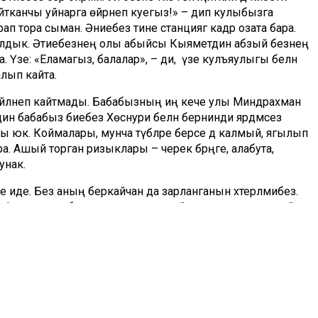
айтканчы уйнарга өйрәнеп куегыз!» – дип кулыбызга
ап тора сыман. Әниебез әтине станциягә кадәр озата бара.
калдык. Әтиебезнең олы абыйсы Кыяметдин абзый безнең
ра. Үзе: «Еламагыз, балалар», – ди, ә үзе кулъяулыгы белән
алып кайта.
м әйләнеп кайтмады. Бабабызның иң кече улы Миндрахман
тдин бабабыз әбиебез Хөснури белән бернинди ярдәмсез
 юк. Коймалары, мунча түбәләре берсе дә калмый, ягылып
ара. Ашый торган ризыклары – черек бәрәңге, алабута,
унак.
 иде. Без аның беркайчан да зарланганын хәтерләмибез.
. Өч улының берсе дә сугыштан кайтмагач, ничек шулай
нда Раббыбыз миңа улларымның гомерен биргән икән», –
сә дә, ничектер күңелгә уелып калган. Бабабызны 15 еллык
лту кайгысын да ул зур сабырлык белән кичерә.
 кайберләре «Почтовая открытка»да, ачык хат рәвешендә.