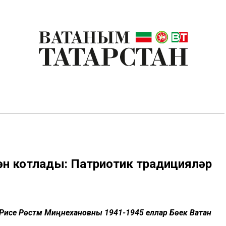
ән котлады: Патриотик традицияләр
әисе Рөстәм Миңнехановны 1941-1945 еллар Бөек Ватан