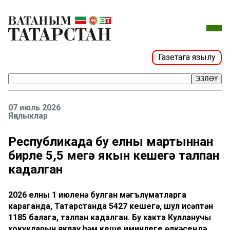
Газетага язылу
ЭЗЛӘҮ
07 июль 2026
Яңалыклар
Республикада бу елның мартыннан
бирле 5,5 меңгә якын кешегә талпан
кадалган
2026 елның 1 июленә булган мәгълүматларга
караганда, Татарстанда 5427 кешегә, шул исәптән
1185 балага, талпан кадалган. Бу хакта Кулланучы
хокукларын яклау һәм кеше иминлеге өлкәсендә