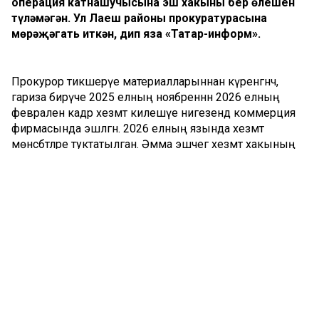
операция катнашучысына эш хакының бер өлешен
түләмәгән. Ул Лаеш районы прокуратурасына
мөрәҗәгать иткән, дип яза «Татар-информ».
Прокурор тикшерүе материалларыннан күренгәнчә,
гариза бирүче 2025 елның ноябреннән 2026 елның
февраленә кадәр хезмәт килешүе нигезендә коммерция
фирмасында эшләгән. 2026 елның язында хезмәт
мөнәсәбәтләре туктатылган. Әмма эшчегә хезмәт хакының
бер өлешен түләмәгәннәр. Моннан тыш, эш бирүче Россия
Социаль фондының төбәк бүлегенә шәхси исәпкә алу
мәгълүматларын вакытында тапшырмаган.
Прокуратура махсус операция катнашучысының хезмәт
хокукларын яклаган һәм эш фирмадан аңа 30 мең
сумнан артык акча түләттергән. Социаль фондка тиешле
мәгълүматлар тапшырылган. Шулай ук эшче өчен
иминият кертемнәре да түләнгән, дип хәбәр итә Татарстан
прокуратурасы.