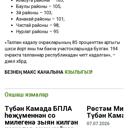
Алабуга районы – 183;
Баулы районы – 105;
Зәй районы – 103;
Азнакай районы – 101;
Чистай районы – 98;
Нурлат районы – 95.
«Талпан кадалу очракларының 85 проценттан артыгы
шәхси йорт яны һәм бакча участокларында булган. 194
очракта талпаннар республикадан читтә кадалган», –
диелә хәбәрдә.
БЕЗНЕҢ МАКС КАНАЛЫНА
ЯЗЫЛЫГЫЗ
!
Охшаш язмалар
Түбән Камада БПЛА
Рөстәм Миңн
һөҗүменнән соң
Түбән Камаг
милегенә зыян килгән
07.07.2026