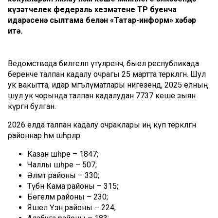
күзәтчелек федераль хезмәтенең ТР буенча
идарәсенә сылтама белән «Татар-информ» хәбәр
итә.
Ведомствода билгеләп үтүләренчә, быел республикада
беренче талпан кадалу очрагы 25 мартта теркәлгән. Шул
ук вакытта, идарә мәгълүматлары нигезендә, 2025 елның
шул ук чорында талпан кадалудан 7737 кеше зыян
күргән булган.
2026 елда талпан кадалу очраклары иң күп теркәлгән
районнар һәм шәһәрләр:
Казан шәһәре – 1847;
Чаллы шәһәре – 507;
Әлмәт районы – 330;
Түбән Кама районы – 315;
Бөгелмә районы – 230;
Яшел Үзән районы – 224;