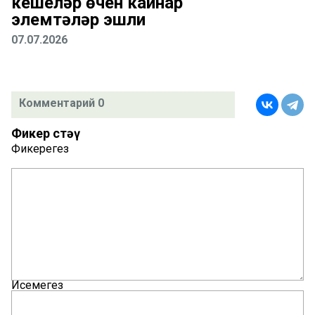
кешеләр өчен кайнар
элемтәләр эшли
07.07.2026
Комментарий 0
Фикер өстәү
Фикерегез
Исемегез