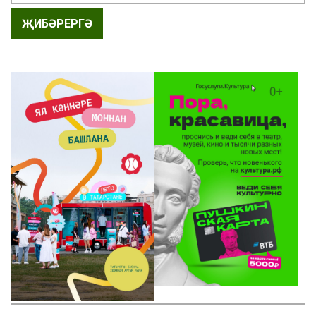
ҖИБӘРЕРГӘ