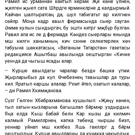
Рамилә исә урманнан кайтып керми. Җәй көне үләнен,
җиләген җыеп сата. Шәһәрдәге ярминкәләрне дә калдырмый.
Кайчан шалтыратсаң да, шул табигатьтә әвәрә килгәнен
сөйләр. Моңа кадәр авыл фермасында сыер сауган.
Әмма кулын сындыргач, бу эштән китәргә мәҗбүр булган.
Равилә апа исә әле дә фермада. Көндез сыерлары янында
мәш килгән ханымның кич сәхнәне селкетерлек көч
табуына шаккатасың. «Ватаным Татарстан» газетасы
редакциясе Ашытбаш авылында оештырган «Кичке
уен»да да чыгыш ясады алар.
– Күрше авылдагы чаралар бездән башка үтми.
Җырларыбыз да күп. Өчебезнең тавышлар да туры
килә. Яратып каршы алалар. Рәхмәт әйтеп, озатып калалар,
– ди Рамилә Хәкимҗанова.
Сүзгә Гөлгенә Хәбибрахманова кушылып: «Җиңү көненә,
тыл хатын-кызларына багышлап бәйрәмнәр уздырдык.
Яңа елда Кыш бабай белән Кар кызы да килмичә
калмый. Рамиләләрнең капка төбендә чыршы бизәп,
уеннар уйнап мәш киләбез. Яшь гаиләләргә дә бәйрәм
оештырдык. Күрше авылларны да кунакка чакырдык.