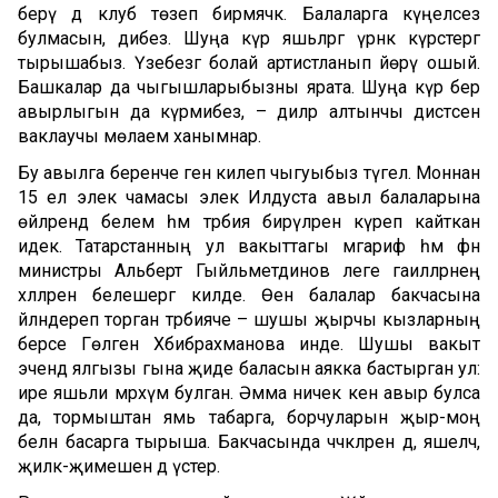
берәү дә клуб төзеп бирмәячәк. Балаларга күңелсез
булмасын, дибез. Шуңа күрә яшьләргә үрнәк күрсәтергә
тырышабыз. Үзебезгә болай артистланып йөрү ошый.
Башкалар да чыгышларыбызны ярата. Шуңа күрә бер
авырлыгын да күрмибез, – диләр алтынчы дистәсен
ваклаучы мөлаем ханымнар.
Бу авылга беренче генә килеп чыгуыбыз түгел. Моннан
15 ел элек чамасы элек Илдуста авыл балаларына
өйләрендә белем һәм тәрбия бирүләрен күреп кайткан
идек. Татарстанның ул вакыттагы мәгариф һәм фән
министры Альберт Гыйльметдинов әлеге гаиләләрнең
хәлләрен белешергә килде. Өен балалар бакчасына
әйләндереп торган тәрбияче – шушы җырчы кызларның
берсе Гөлгенә Хәбибрахманова инде. Шушы вакыт
эчендә ялгызы гына җиде баласын аякка бастырган ул:
ире яшьли мәрхүм булган. Әмма ничек кенә авыр булса
да, тормыштан ямь табарга, борчуларын җыр-моң
белән басарга тырыша. Бакчасында чәчәкләрен дә, яшелчә,
җиләк-җимешен дә үстерә.