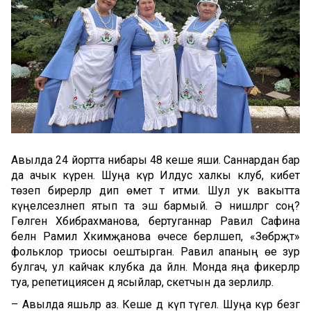
Авылда 24 йортта нибары 48 кеше яши. Саннардан бар
да ачык күренә. Шуңа күрә Илдус халкы клуб, кибет
төзеп бирерләр дип өмет тә итми. Шул ук вакытта
күңелсезләнеп ятып та эш бармый. Ә нишләргә соң?
Гөлгенә Хәбибрахманова, бертуганнар Равилә Сафина
белән Рамилә Хәкимҗанова өчесе берләшеп, «Зөбәрҗәт»
фольклор триосы оештырган. Равилә апаның өе зур
булгач, ул кайчак клубка да әйләнә. Монда яңа фикерләр
туа, репетициясен дә ясыйлар, скетчын да әзерлиләр.
– Авылда яшьләр аз. Кеше дә күп түгел. Шуңа күрә безгә