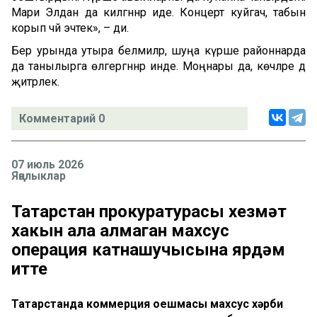
Мари Элдан да килгәннәр иде. Концерт куйгач, табын
корып чәй эчтек», – ди.
Бер урында утыра белмиләр, шуңа күрше районнарда
да танылырга өлгергәннәр инде. Моңнары да, көчләре дә
җитәрлек.
Комментарий 0
07 июль 2026
Яңалыклар
Татарстан прокуратурасы хезмәт
хакын ала алмаган махсус
операция катнашучысына ярдәм
итте
Татарстанда коммерция оешмасы махсус хәрби