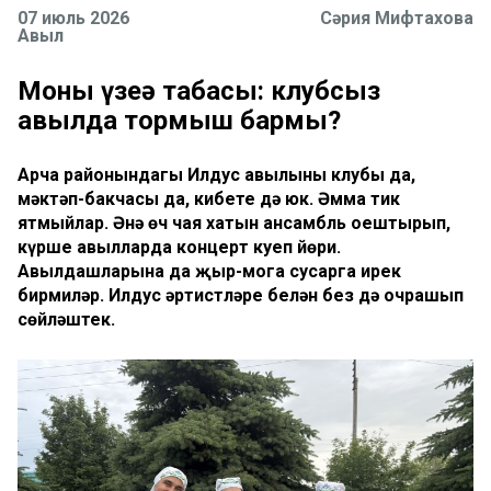
07 июль 2026
Сәрия Мифтахова
Авыл
Моңны үзеңә табасы: клубсыз
авылда тормыш бармы?
Арча районындагы Илдус авылының клубы да,
мәктәп-бакчасы да, кибете дә юк. Әмма тик
ятмыйлар. Әнә өч чая хатын ансамбль оештырып,
күрше авылларда концерт куеп йөри.
Авылдашларына да җыр-моңга сусарга ирек
бирмиләр. Илдус әртистләре белән без дә очрашып
сөйләштек.