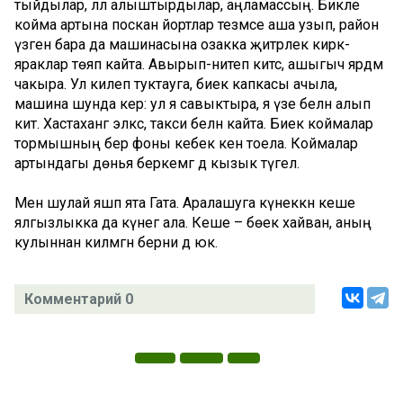
тыйдылар, әллә алыштырдылар, аңламассың. Бикле
койма артына поскан йортлар тезмәсе аша узып, район
үзәгенә бара да машинасына озакка җитәрлек кирәк-
яраклар төяп кайта. Авырып-нитеп китсә, ашыгыч ярдәм
чакыра. Ул килеп туктауга, биек капкасы ачыла,
машина шунда керә: ул я савыктыра, я үзе белән алып
китә. Хастаханәгә эләксә, такси белән кайта. Биек коймалар
тормышның бер фоны кебек кенә тоела. Коймалар
артындагы дөнья беркемгә дә кызык түгел.
Менә шулай яшәп ята Гата. Аралашуга күнеккән кеше
ялгызлыкка да күнегә ала. Кеше – бөек хайван, аның
кулыннан килмәгән берни дә юк.
Комментарий 0