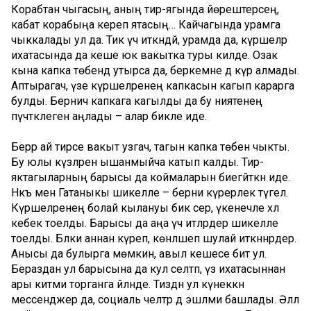
Корабтан чыгасың, аның тирә-ягында йөрештерәсең,
кабат корабыңа кереп ятасың… Кайчагында урамга
чыккалады ул да. Тик үч иткәндәй, урамда да, күршеләр
ихатасында да кеше юк вакытка туры килде. Озак
кына капка төбендә утырса да, беркемне дә күрә алмады.
Аптырагач, үзе күршеләренең капкасын кагып карарга
булды. Берничә капкага кагылды да бу ниятенең
пүчтәклеген аңлады – алар бикле иде.
Берәр ай тирәсе вакыт узгач, тагын капка төбенә чыкты.
Бу юлы күзләренә ышанмыйча катып калды. Тирә-
яктагыларның барысы да коймаларын биегәйткән иде.
Нәкъ менә Гатаныкы шикелле – берни күрерлек түгел.
Күршеләренең болай кылануы бик сәер, үкенечле хәл
кебек тоелды. Барысы да аңа үч итәләрдер шикелле
тоелды. Бәлки аннан күреп, көнләшеп шулай иткәннәрдер.
Анысы да булырга мөмкин, авыл кешесе бит ул.
Бераздан ул барысына да кул селтәп, үз ихатасыннан
ары китми торганга әйләнде. Тиздән ул күнеккән
мессенджер да, социаль челтәр дә эшләми башлады. Әллә