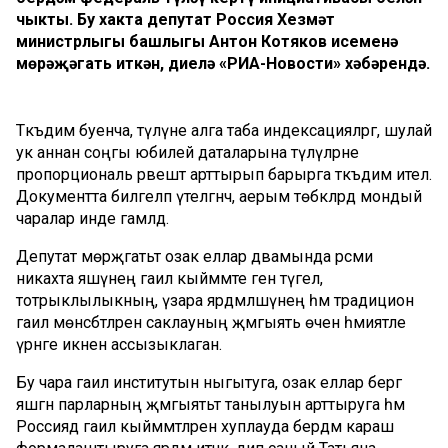
чыкты. Бу хакта депутат Россия Хезмәт
министрлыгы башлыгы Антон Котяков исеменә
мөрәҗәгать иткән, диелә «РИА-Новости» хәбәрендә.
Тәкъдим буенча, түләүне алга таба индексацияләргә, шулай
ук аннан соңгы юбилей даталарына түләүләрне
пропорциональ рәвештә арттырып барырга тәкъдим ителә.
Документта билгеләп үтелгәнчә, аерым төбәкләрдә мондый
чаралар инде гамәлдә.
Депутат мөрәҗәгатьтә озак еллар дәвамында рәсми
никахта яшәүнең гаилә кыйммәте генә түгел, ә
тотрыклылыкның, үзара ярдәмләшүнең һәм традицион
гаилә мөнәсәбәтләрен саклауның җәмгыять өчен әһәмиятле
үрнәге икәнен ассызыклаган.
Бу чара гаилә институтын ныгытуга, озак еллар бергә
яшәгән парларның җәмгыятьтә танылуын арттыруга һәм
Россиядә гаилә кыйммәтләрен хуплауда бердәм караш