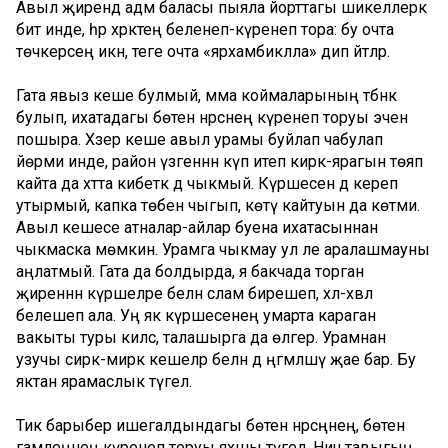
Авыл җирендә адәм баласы пыяла йорттагы шикеллерәк
бит инде, һәр хәрәкәтең беленеп-күренеп тора: бу очта
төчкерәсең икән, теге очта «ярхамбикәлла» дип әйтәләр.
Гата явыз кеше булмый, әмма коймаларының тәбәнәк
булып, ихатадагы бөтен нәрсәнең күренеп торуы эчен
пошыра. Хәзер кеше авыл урамы буйлап чабулап
йөрми инде, район үзәгеннән күп итеп кирәк-ярагын төяп
кайта да хәтта кибеткә дә чыкмый. Күршесенә дә кереп
утырмый, капка төбенә чыгып, көтү кайтуын да көтми.
Авыл кешесе атналар-айлар буена ихатасыннан
чыкмаска мөмкин. Урамга чыкмау ул әле аралашмауны
аңлатмый. Гата да болдырда, я бакчада торган
җиреннән күршеләре белән сәлам бирешеп, хәл-әхвәл
белешеп ала. Уң як күршесенең умарта караган
вакыты туры килсә, талашырга да өлгерә. Урамнан
узучы сирәк-мирәк кешеләр белән дә әңгәмәләшү җае бар. Бу
яктан ярамаслык түгел.
Тик барыбер ишегалдындагы бөтен нәрсәңнең, бөтен
гамәлеңнең күренеп торуы яхшы түгел. Ничә тавыгың