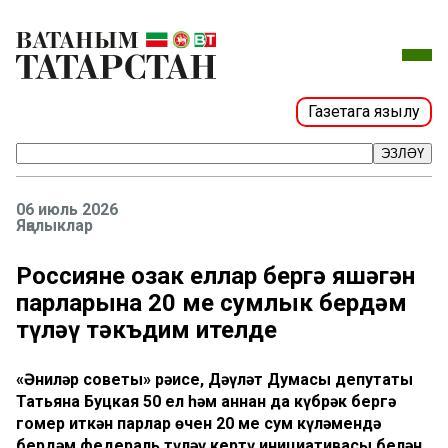
Газетага язылу
ЭЗЛӘҮ
06 июль 2026
Яңалыклар
Россиянең озак еллар бергә яшәгән
парларына 20 мең сумлык бердәм
түләү тәкъдим ителде
«Әниләр советы» рәисе, Дәүләт Думасы депутаты
Татьяна Буцкая 50 ел һәм аннан да күбрәк бергә
гомер иткән парлар өчен 20 мең сум күләмендә
бердәм федераль түләү кертү инициативасы белән