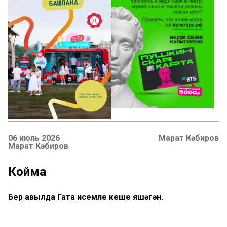
06 июль 2026
Марат Кәбиров
Марат Кәбиров
Койма
Бер авылда Гата исемле кеше яшәгән.