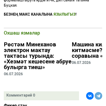
формалаштыруга ярдәм итәчәк, дип саный Татьяна
Буцкая.
БЕЗНЕҢ МАКС КАНАЛЫНА
ЯЗЫЛЫГЫЗ
!
Охшаш язмалар
Рөстәм Миңнеханов
Машина кил
электрон мактау
китмәсме? 
тактасы турында:
соравына «
«Хезмәт кешесенең абруе
06.07.2026
булырга тиеш»
06.07.2026
Комментарий 0
Фикер өстәү