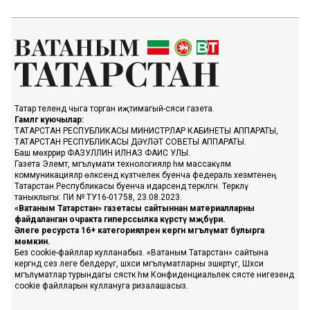
Татар телендә чыга торган иҗтимагый-сәяси газета.
Гамәлгә куючылар:
ТАТАРСТАН РЕСПУБЛИКАСЫ МИНИСТРЛАР КАБИНЕТЫ АППАРАТЫ,
ТАТАРСТАН РЕСПУБЛИКАСЫ ДӘҮЛӘТ СОВЕТЫ АППАРАТЫ.
Баш мөхәррир ФАЗУЛЛИН ИЛНАЗ ФАИС УЛЫ.
Газета Элемтә, мәгълүмати технологияләр һәм массакүләм
коммуникацияләр өлкәсендә күзәтчелек буенча федераль хезмәтенең
Татарстан Республикасы буенча идарәсендә теркәлгән. Теркәлү
таныклыгы: ПИ № ТУ16-01758, 23.08.2023.
«Ватаным Татарстан» газетасы сайтыннан материалларны
файдаланган очракта гиперссылка күрсәтү мәҗбүри.
Әлеге ресурста 16+ категорияләренә кергән мәгълүмат булырга
мөмкин.
Без cookie-файллар кулланабыз. «Ватаным Татарстан» сайтына
кергәндә сез әлеге белдерүгә, шәхси мәгълүматларны эшкәртүгә, Шәхси
мәгълүматлар турындагы сәясәткә һәм Конфиденциальлек сәясәте нигезендә
cookie файлларын куллануга ризалашасыз.