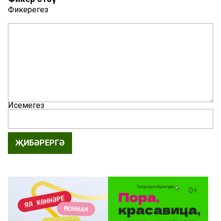
Фикерегез
Исемегез
ҖИБӘРЕРГӘ