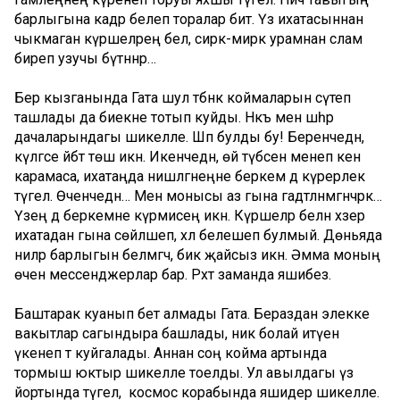
барлыгына кадәр белеп торалар бит. Үз ихатасыннан
чыкмаган күршеләрең белә, сирәк-мирәк урамнан сәлам
биреп узучы бүтәннәр…
Бер кызганында Гата шул тәбәнәк коймаларын сүтеп
ташлады да биекне тотып куйды. Нәкъ менә шәһәр
дачаларындагы шикелле. Шәп булды бу! Беренчедән,
күләгәсе әйбәт төшә икән. Икенчедән, өй түбәсенә менеп кенә
карамаса, ихатаңда нишләгәнеңне беркем дә күрерлек
түгел. Өченчедән… Менә монысы аз гына гадәтләнмәгәнчәрәк…
Үзең дә беркемне күрмисең икән. Күршеләр белән хәзер
ихатадан гына сөйләшеп, хәл белешеп булмый. Дөньяда
ниләр барлыгын белмәгәч, бик җайсыз икән. Әмма моның
өчен мессенджерлар бар. Рәхәт заманда яшибез.
Баштарак куанып бетә алмады Гата. Бераздан элекке
вакытлар сагындыра башлады, ник болай итүенә
үкенеп тә куйгалады. Аннан соң койма артында
тормыш юктыр шикелле тоелды. Ул авылдагы үз
йортында түгел, ә космос корабында яшидер шикелле.