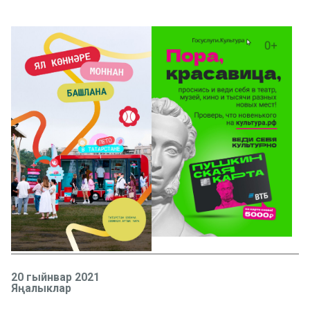
20 гыйнвар 2021
Яңалыклар