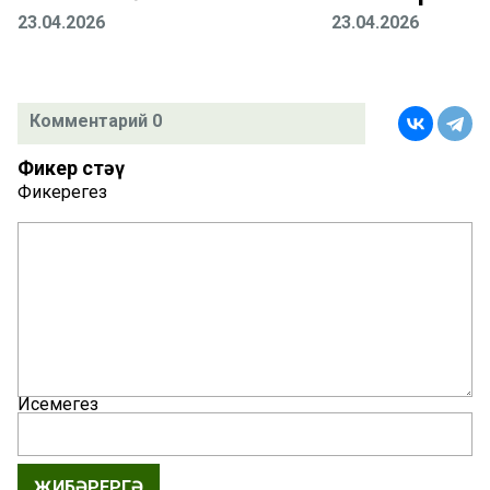
23.04.2026
23.04.2026
Комментарий 0
Фикер өстәү
Фикерегез
Исемегез
ҖИБӘРЕРГӘ