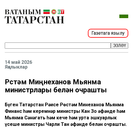
Газетага язылу
ЭЗЛӘҮ
14 май 2026
Яңалыклар
Рөстәм Миңнеханов Мьянма
министрлары белән очрашты
Бүген Татарстан Рәисе Рөстәм Миңнеханов Мьянма
Финанс һәм керемнәр министры Кан Зо әфәнде һәм
Мьянма Сәнәгать һәм кече һәм урта эшкуарлык
үсеше министры Чарли Тан әфәнде белән очрашты.