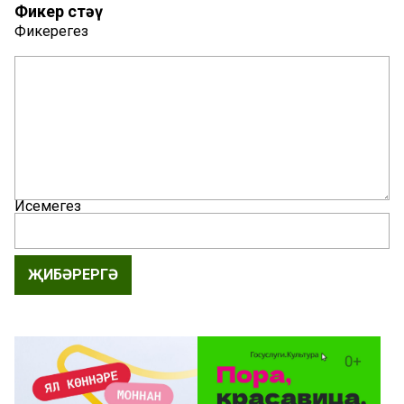
Фикер өстәү
Фикерегез
Исемегез
ҖИБӘРЕРГӘ