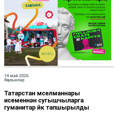
14 май 2026
Яңалыклар
Татарстан мөселманнары
исеменнән сугышчыларга
гуманитар йөк тапшырылды