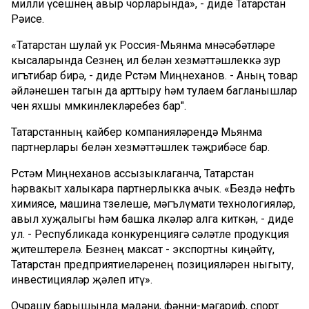
милли үсешнең авыр чорларында», - диде Татарстан
Рәисе.
«Татарстан шулай ук Россия-Мьянма мөнәсәбәтләре
кысаларында Сезнең ил белән хезмәттәшлеккә зур
игътибар бирә, - диде Рөстәм Миңнеханов. - Аның товар
әйләнешен тагын да арттыру һәм тулаем багланышлар
өчен яхшы мөмкинлекләребез бар".
Татарстанның кайбер компанияләрендә Мьянма
партнерлары белән хезмәттәшлек тәҗрибәсе бар.
Рөстәм Миңнеханов ассызыклаганча, Татарстан
һәрвакыт халыкара партнерлыкка ачык. «Бездә нефть
химиясе, машина төзелеше, мәгълүмати технологияләр,
авыл хуҗалыгы һәм башка өлкәләр алга киткән, - диде
ул. - Республикада конкуренциягә сәләтле продукция
җитештерелә. Безнең максат - экспортны киңәйтү,
Татарстан предприятиеләренең позицияләрен ныгыту,
инвестицияләр җәлеп итү».
Очрашу барышында мәдәни, фәнни-мәгариф, спорт