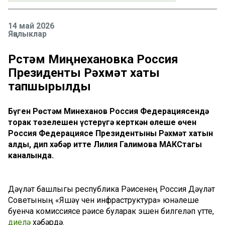
14 май 2026
Яңалыклар
Рөстәм Миңнехановка Россия
Президенты Рәхмәт хаты
тапшырылды
Бүген Рөстәм Миңнеханов Россия Федерациясендә
торак төзелешен үстерүгә керткән өлеше өчен
Россия Федерациясе Президентының Рәхмәт хатын
алды, дип хәбәр итте Лилия Галимова МАКСтагы
каналында.
Дәүләт башлыгы республика Рәисенең Россия Дәүләт
Советының «Яшәү өчен инфраструктура» юнәлеше
буенча комиссиясе рәисе буларак эшен билгеләп үтте,
диелә
хәбәрдә.