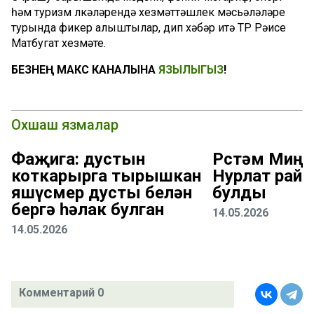
һәм туризм өлкәләрендә хезмәттәшлек мәсьәләләре
турында фикер алыштылар, дип хәбәр итә ТР Рәисе
Матбугат хезмәте.
БЕЗНЕҢ МАКС КАНАЛЫНА
ЯЗЫЛЫГЫЗ
!
Охшаш язмалар
Фаҗига: дустын
Рөстәм Миңн
коткарырга тырышкан
Нурлат рай
яшүсмер дусты белән
булды
бергә һәлак булган
14.05.2026
14.05.2026
Комментарий 0