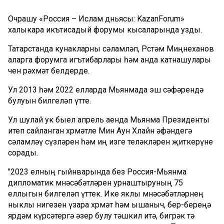
Очрашу «Россия – Ислам дөньясы: KazanForum»
халыкара икътисадый форумы кысаларында узды.
Татарстанда кунакларны сәламләп, Рөстәм Миңнеханов
аларга форумга игътибарлары һәм анда катнашулары
өчен рәхмәт белдерде.
Ул 2013 һәм 2022 елларда Мьянмада эш сәфәрендә
булуын билгеләп үтте.
Ул шулай ук быел апрель аенда Мьянма Президенты
итеп сайланган хөрмәтле Мин Аун Хлайн әфәндегә
сәламләү сүзләрен һәм иң изге теләкләрен җиткерүне
сорады.
"2023 елның гыйнварында без Россия-Мьянма
дипломатик мөнәсәбәтләрен урнаштыруның 75
еллыгын билгеләп үттек. Ике яклы мөнәсәбәтләрнең
ныклы нигезен үзара хөрмәт һәм ышаныч, бер-береңә
ярдәм күрсәтергә әзер булу тәшкил итә, бигрәк тә