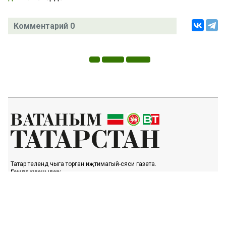
Комментарий 0
Татар телендә чыга торган иҗтимагый-сәяси газета.
Гамәлгә куючылар:
ТАТАРСТАН РЕСПУБЛИКАСЫ МИНИСТРЛАР КАБИНЕТЫ АППАРАТЫ,
ТАТАРСТАН РЕСПУБЛИКАСЫ ДӘҮЛӘТ СОВЕТЫ АППАРАТЫ.
Баш мөхәррир ФАЗУЛЛИН ИЛНАЗ ФАИС УЛЫ.
Газета Элемтә, мәгълүмати технологияләр һәм массакүләм
коммуникацияләр өлкәсендә күзәтчелек буенча федераль хезмәтенең
Татарстан Республикасы буенча идарәсендә теркәлгән. Теркәлү