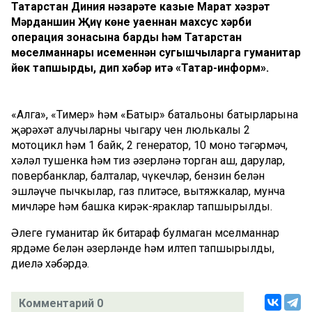
Татарстан Диния нәзарәте казые Марат хәзрәт
Мәрданшин Җиңү көне уңаеннан махсус хәрби
операция зонасына барды һәм Татарстан
мөселманнары исеменнән сугышчыларга гуманитар
йөк тапшырды, дип хәбәр итә «Татар-информ».
«Алга», «Тимер» һәм «Батыр» батальоны батырларына
җәрәхәт алучыларны чыгару өчен люлькалы 2
мотоцикл һәм 1 байк, 2 генератор, 10 моно тәгәрмәч,
хәләл тушенка һәм тиз әзерләнә торган аш, дарулар,
повербанклар, балталар, чүкечләр, бензин белән
эшләүче пычкылар, газ плитәсе, вытяжкалар, мунча
мичләре һәм башка кирәк-яраклар тапшырылды.
Әлеге гуманитар йөк битараф булмаган мөселманнар
ярдәме белән әзерләнде һәм илтеп тапшырылды,
диелә хәбәрдә.
Комментарий 0