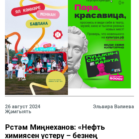
26 август 2024
Эльвира Вәлиева
Җәмгыять
Рөстәм Миңнеханов: «Нефть
химиясен үстерү – безнең