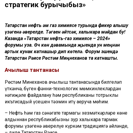
стратегик бурычыбыз»
Татарстан нефть һәм газ химиясе турында фикер алышу
үзәгенә әверелде. Тәгаен әйтсәк, халыкара мәйдан бу!
Казанда «Татарстан нефть-газ химиясе – 2024»
форумы уза. Өч көн дәвамында җыенда ун меңнән
артык кунак катнашыр дип көтелә. Форум эшендә
Татарстан Рәисе Рөстәм Миңнеханов та катнашты.
Ачылыш тантанасы
Рөстәм Миңнеханов ачылыш тантанасында билгеләп
үткәнчә, бүген фәнни-технологик мөмкинлекләрдән
нәтиҗәле файдалану һәм республиканың тотрыклы
икътисадый үсешен тәэмин итү аеруча мөһим.
– Нефть һәм газ сәнәгате тармагы хезмәткәрләре көне
алдыннан республикабызның зур халыкара тармак
форумы үзәгенә әверелүе күркәм традициягә әйләнде,
– диде Татарстан Рәисе.