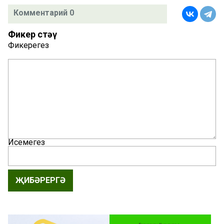
Комментарий 0
Фикер өстәү
Фикерегез
Исемегез
ҖИБӘРЕРГӘ