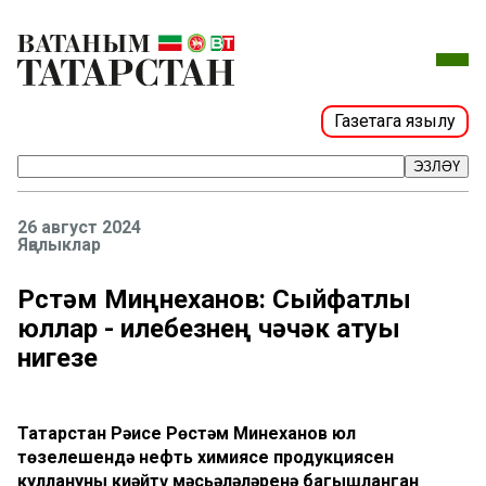
Газетага язылу
ЭЗЛӘҮ
26 август 2024
Яңалыклар
Рөстәм Миңнеханов: Сыйфатлы
юллар - илебезнең чәчәк атуы
нигезе
Татарстан Рәисе Рөстәм Миңнеханов юл
төзелешендә нефть химиясе продукциясен
куллануны киңәйтү мәсьәләләренә багышланган