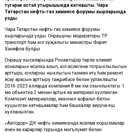
түгәрәк өстәл утырышында катнашты. Чара
Татарстан нефть-газ химиясе форумы кырларында
узды.
Чара Татарстан нефть-газ химиясе форумы
кырларында узды. Очрашуның модераторы ТР
транспорт һәм юл хуҗалыгы министры Фәрит
Хәнифов булды.
Очрашу кысаларында Росавтодор төрле климат
зоналарын исәпкә алып, юл өслегенең тотрыклылыгын
арттыру, юлларның ныклыгын тәэмин итү һәм ремонт
ясау арасын арттыру тәҗрибәсе белән уртаклашты.
2016-2023 елларда компания 8 мең км озынлыктагы 1
мең объектка 2 меңнән артык яңа материал кулланган.
Композит материаллар, икенчел асфальт-бетон
кушылган катнашмалар һәм башкалар аеруча еш
кулланылган.
«Автодор» ДК нефть химиясендә ясалма корылмалар
өчен яңа карарлар турында мәгълүмат белән