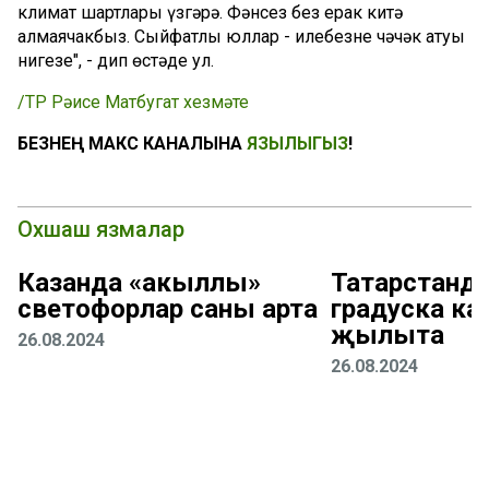
климат шартлары үзгәрә. Фәнсез без ерак китә
алмаячакбыз. Сыйфатлы юллар - илебезнең чәчәк атуы
нигезе", - дип өстәде ул.
/ТР Рәисе Матбугат хезмәте
БЕЗНЕҢ МАКС КАНАЛЫНА
ЯЗЫЛЫГЫЗ
!
Охшаш язмалар
Казанда «акыллы»
Татарстанда
светофорлар саны арта
градуска ка
җылыта
26.08.2024
26.08.2024