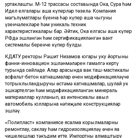
уртаклашты. М-12 трассасы составында Ока, Сура һәм
Идел елгалары аша күперләр төзелә. Компания
мәгълүматлары буенча һәр күпер аша чыгуның
үзенчәлекләре һәм уникаль техник
характеристикалары бар. Әйтик, Ока елгасы аша күпер
РФдә эшләнгән һәм сертификацияләнгән вант
системалы беренче күпер булды.
КДАТУ ректоры Рәшит Низамов югары уку йортының
фәнни-инновацион эшләнмәләрен гамәлгә кертү
турында сөйләде. Алар арасында вак таш-мастикалы
асфальт-бетон катнашмалар өчен модификацияләүче
тотрыклыландыручы өстәмә катнашмалар, шулай ук
эшкәртелгән һәм модификацияләнгән минераль
материаллар кулланып, аз интенсивлы авыл
автомобиль юлларына нәтиҗәле конструкцияләр
эшләү.
«Полипласт» компаниясе ясалма корылмаларны
ремонтлау, саклау һәм гидроизоляцияләү өчен яңа
чишелешләр тәкъдим итте. Импортны алмаштыру