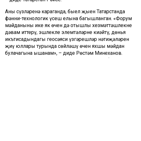
Аның сүзләренә караганда, быел җыен Татарстанда
фәнни-технологик үсеш елына багышланган. «Форум
мәйданының ике як өчен дә отышлы хезмәттәшлекне
дәвам иттерү, эшлекле элемтәләрне киңәйтү, дөнья
икътисадындагы геосәяси үзгәрешләр нәтиҗәләрен
җиңү юллары турында сөйләшү өчен яхшы мәйдан
булачагына ышанам», – диде Рөстәм Миңнеханов.
Россия сәнәгать һәм сәүдә министры урынбасары
Михаил Юдин сүзләренә караганда, әлеге мәйдан
тәҗрибә алмашу, көн кадагындагы проблемалар
турында уртага салып сөйләшү, тармакның үсеш
юнәлешләрен билгеләү өчен үзенчәлекле мәйдан
булып тора.
Билгеле булганча, форум кысасында TatOilExpo – 2024
халыкара күргәзмәсе дә уза. Рөстәм Миңнеханов аның
эше белән якыннан танышты. Күргәзмәдә нефть һәм
газ химиясенең барлык өлкәләренә бәйле яңа алымнар –
җиһазларны ремонтлаудан алып эштә ясалма