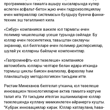
программасын гамәлгә ашыру кысаларында күпер
өслеген асфальт-бетон җәю өчен гидроизоляцияләү
өчен материаллар системасын булдыру буенча фәнни-
техник эш төгәлләнеп килә.
«Сибур» компаниясе вәкиле юл тармагы өчен
полимер чишелешләр үсеше турында сөйләде. Бу
юллар өчен геосинтетика, тавыштан саклаучы
экраннар, юл билгеләре өчен полимер дисперсияләр,
шулай ук юлларны бәйләүче компонентлар.
«Газпромнефть-юл төзелеше» компаниясе
автомобиль юллары челтәре белән идарә иткәндә
тормыш циклы бәясен анализлау, фаразлау һәм
планлаштыру методологиясен тәкъдим итте.
Рөстәм Миңнеханов билгеләп үткәнчә, юл төзелеше
инновацион технологияләрне актив гамәлгә кертүне
таләп итә. Ул тәкъдим ителгән эшләнмәләрне юллар
төзелешендә куллану мөмкинлеген өйрәнергә кушты.
"Күбрәк инновацияләр кирәк. Юллар катлаулана, һава-