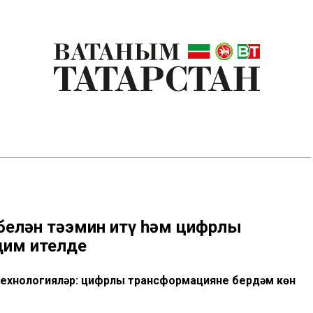
белән тәэмин итү һәм цифрлы
дим ителде
технологияләр: цифрлы трансформациянең бердәм көн