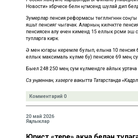
Новости» хәбәрчесе белән әңгәмәсендә шулай дип белд
Зумерлар пенсия реформасы төгәлләнгәннән соңгы 
яшьтә пенсиягә чыгачак. Аларның киләчәктәге пенс
пенсиясен алу өчен кимендә 15 еллык рәсми эш с
тупларга кирәк.
Ә менә югары керемле булып, елына 10 пенси
еллык максималь күләме бу) пенсиясе 69 мең сум 
Быел 248 250 мең сум күләмендәге айлык уртача 
Сүз уңаеннан, хәзерге вакытта Татарстанда «Кад
Комментарий 0
20 май 2026
Яңалыклар
Юрист «тере» акча белән түл