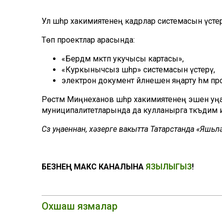
Ул шәһәр хакимиятенең кадрлар системасын үстер
Төп проектлар арасында:
«Бердәм мәктәп укучысы картасы»,
«Куркынычсыз шәһәр» системасын үстерү,
электрон документ әйләнешен яңарту һәм п
Рөстәм Миңнеханов шәһәр хакимиятенең эшен уңай
муниципалитетларында да кулланырга тәкъдим и
Сүз уңаеннан, хәзерге вакытта Татарстанда «Яшь
БЕЗНЕҢ МАКС КАНАЛЫНА
ЯЗЫЛЫГЫЗ
!
Охшаш язмалар