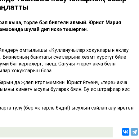
 аңлатты
арап кына, төрле бәя билгели алмый. Юрист Мария
гәмәсендә шулай дип искә төшергән.
ка әйләндерү омтылышы «Кулланучылар хокукларын яклау
 Бизнесның банктагы счетларына хезмәт күрсәтүгә бәйле
ми бәягә кертелергә, тиеш. Сатучы «тере» акча белән
чылар хокукларын боза.
ын да җәлеп итәргә мөмкин. Юрист әйтүенчә, «тере» акча
лымны киметү ысулы буларак бәяләнә. Бу исә штрафлар яисә
арга түләү (бер үк төрле бәядән!) ысулын сайлап алу иреген