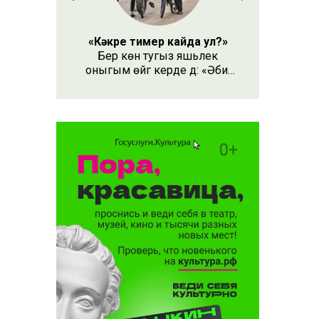
иләсе
торышы
«Кәкре тимер кайда ул?»
ын
Бер көн тугыз яшьлек
оныгым өйгә керде дә: «Әби,
безнең кәкре тимер кайда
ул?» – дип сорады.