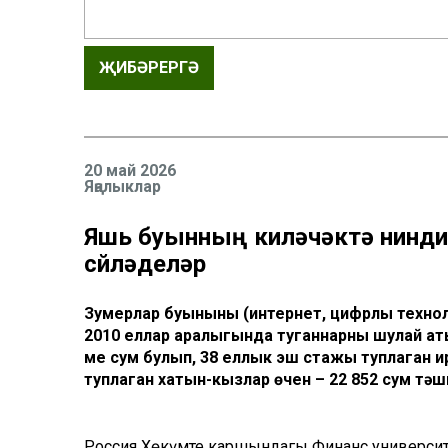
ҖИБӘРЕРГӘ
20 май 2026
Яңалыклар
Яшь буынның киләчәктә нинди 
сөйләделәр
Зумерлар буынының (интернет, цифрлы технол
2010 еллар аралыгында туганнарны шулай аты
мең сум булып, 38 еллык эш стажы туплаган и
туплаган хатын-кызлар өчен – 22 852 сум тәш
Россия Хөкүмәте каршындагы Финанс универс