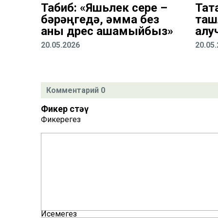
Табиб: «Яшьлек сере –
Тат
бәрәңгедә, әмма без
таш
аны дөрес ашамыйбыз»
алу
20.05.2026
20.05
Комментарий 0
Фикер өстәү
Фикерегез
Исемегез