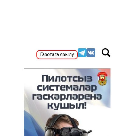
Газетага язылу