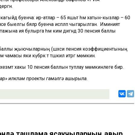
ергән.
кагыйдә буенча: ир-атлар – 65 яшьтә һәм хатын-кызлар – 60
иясе быелгы бәяләр буенча исәпләп чыгарылган. Иминият
тажына ия булырга һәм ким дигәндә 30 пенсия баллы
я баллы җыючыларның (шәхси пенсия коэффициентының
чамасы яки күбрәк тә тәшкил итәргә мөмкин.
хезмәт хакы 10 пенсия баллын туплау мөмкинлеге бирә.
рлар» илкүләм проекты гамәлгә ашырыла.
әгәндә ташлама ясаучыларның авыр