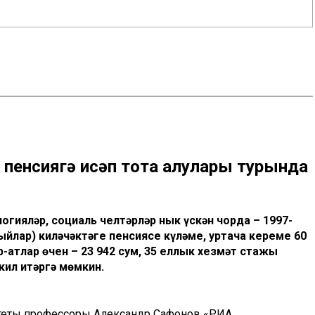
пенсиягә исәп тота алулары турында
огияләр, социаль челтәрләр нык үскән чорда – 1997-
йлар) киләчәктәге пенсиясе күләме, уртача кереме 60
р-атлар өчен – 23 942 сум, 35 еллык хезмәт стажы
кил итәргә мөмкин.
итеты профессоры Александр Сафонов «РИА