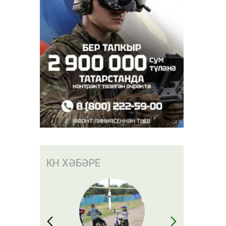
КӨН ХӘБӘРЕ