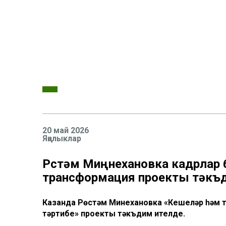
20 май 2026
Яңалыклар
Рөстәм Миңнехановка кадрлар 
трансформация проекты тәкъ
Казанда Рөстәм Миңнехановка «Кешеләр һәм 
тәртибе» проекты тәкъдим ителде.