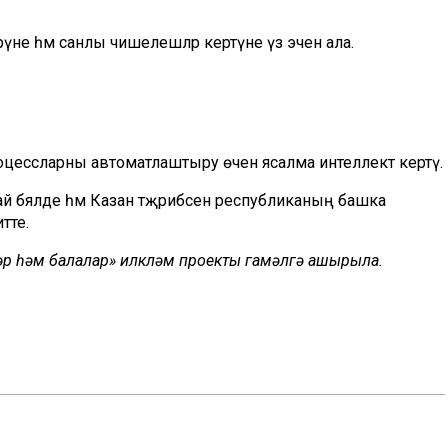
үне һәм санлы чишелешләр кертүне үз эченә ала.
роцессларны автоматлаштыру өчен ясалма интеллект кертү.
 бәяләде һәм Казан тәҗрибәсен республиканың башка
тте.
ләр һәм балалар» илкүләм проекты гамәлгә ашырыла.