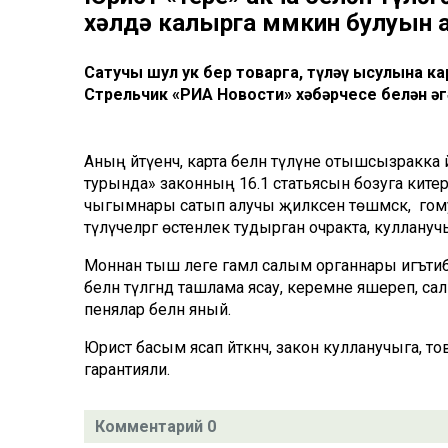
хәлдә калырга мөмкин булуын
Сатучы шул ук бер товарга, түләү ысулына к
Стрельчик «РИА Новости» хәбәрчесе белән әң
Аның әйтүенчә, карта белән түләүне отышсызрак
турында» законның 16.1 статьясын бозуга китерә.
чыгымнары сатып алучы җилкәсенә төшмәскә, ә гому
түләүчеләргә өстенлек тудырган очракта, куллану
Моннан тыш әлеге гамәл салым органнары игътибар
белән түләгәндә ташлама ясау, керемне яшереп, са
пенялар белән яный.
Юрист басым ясап әйткәнчә, закон кулланучыга, тов
гарантияли.
Комментарий 0