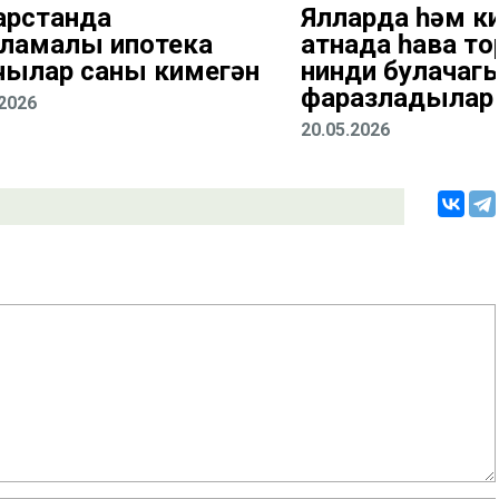
арстанда
Ялларда һәм к
ламалы ипотека
атнада һава 
чылар саны кимегән
нинди булачаг
фаразладылар
.2026
20.05.2026