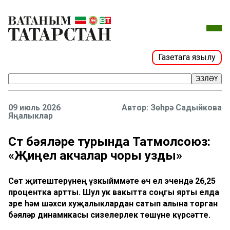
Газетага язылу
ЭЗЛӘҮ
09 июль 2026
Зөһрә Садыйкова
Яңалыклар
Сөт бәяләре турында Татмолсоюз:
«Җиңел акчалар чоры узды»
Сөт җитештерүнең үзкыйммәте өч ел эчендә 26,25
процентка артты. Шул ук вакытта соңгы ярты елда
эре һәм шәхси хуҗалыклардан сатып алына торган
бәяләр динамикасы сизелерлек төшүне күрсәтте.