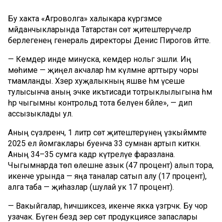
Бу хакта «Агроволга» халыкара күргәзмәсе
мәйданчыкларында Татарстан сөт җитештерүчеләр
берлегенең генераль директоры Денис Пирогов әйтте.
— Кемдер инде минуска, кемдер нольгә эшли. Иң
мөһиме — җиңел акчалар һәм күләмне арттыру чоры
тәмамланды. Хәзер хуҗалыкның яшәве һәм үсеше
тулысынча аның эчке икътисади тотрыклылыгына һәм
һәр чыгымны контрольдә тота белүенә бәйле», — дип
ассызыклады ул.
Аның сүзләренчә, 1 литр сөт җитештерүнең үзкыйммәте
2025 ел йомгаклары буенча 33 сумнан артып киткән.
Аның 34–35 сумга кадәр күтәрелүе фаразлана.
Чыгымнарда төп өлешне азык (47 процент) алып тора,
икенче урында — яңа таналар сатып алу (17 процент),
алга таба — җиһазлар (шулай ук 17 процент).
— Вакыйгалар, һичшиксез, икенче якка үзгәрәчәк. Бу чор
узачак. Бүген бездә әзер сөт продукциясе запаслары