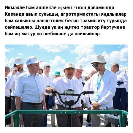
Икмәкле һәм эшлекле җыен. Өч көн дәвамында
Казанда авыл сулышы, агротармактагы яңалыклар
һәм халыкны азык-төлек белән тәэмин итү турында
сөйләшәләр. Шунда ук иң җитез трактор йөртүчене
һәм иң матур сөтлебикәне дә сайлыйлар.