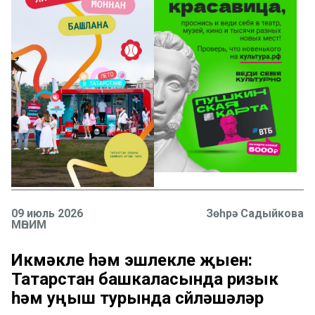
09 июль 2026
Зөһрә Садыйкова
МӨҺИМ
Икмәкле һәм эшлекле җыен:
Татарстан башкаласында ризык
һәм уңыш турында сөйләшәләр