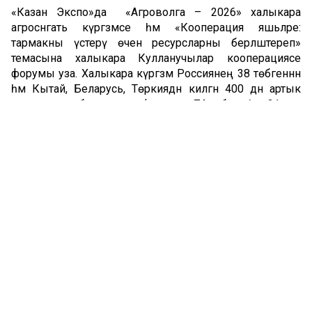
«Казан Экспо»да «Агроволга – 2026» халыкара
агросәнәгать күргәзмәсе һәм «Кооперация яшьләре:
тармакны үстерү өчен ресурсларны берләштереп»
темасына халыкара Кулланучылар кооперациясе
форумы уза. Халыкара күргәзмә Россиянең 38 төбәгеннән
һәм Кытай, Беларусь, Төркиядән килгән 400 дән артык
компанияне берләштерсә, форумда 74 төбәктән һәм 31 чит
илдән 4 меңнән артык кеше катнаша.
Үткәнгә кайту
Форумны уздыру урыны итеп Татарстанны сайлау
очраклы гына түгел. Быел Россия Кулланучылар
кооперациясенә
–
195, Татарстан Кулланучылар
кооперациясенә 110 ел тулды.
Чараны ачу
тантанасында Татарстан Рәисе Рөстәм Миңнеханов
республика кооператорларына рәхмәт әйтеп, 39 махсус
машина тапшырды. Сүз уңаеннан, әлеге вакытта
автокибетләр 2 мең авылга барып йөри. Татарстан Рәисе
яңа техника белән халыкка хезмәт күрсәтү тагын да
нәтиҗәлерәк булачагын әйтте.