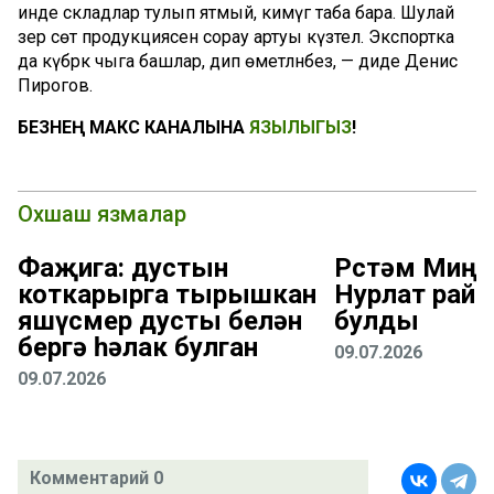
инде складлар тулып ятмый, кимүгә таба бара. Шулай
әзер сөт продукциясенә сорау артуы күзәтелә. Экспортка
да күбрәк чыга башлар, дип өметләнәбез, — диде Денис
Пирогов.
БЕЗНЕҢ МАКС КАНАЛЫНА
ЯЗЫЛЫГЫЗ
!
Охшаш язмалар
Фаҗига: дустын
Рөстәм Миңн
коткарырга тырышкан
Нурлат рай
яшүсмер дусты белән
булды
бергә һәлак булган
09.07.2026
09.07.2026
Комментарий 0