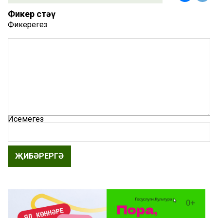
Фикер өстәү
Фикерегез
Исемегез
ҖИБӘРЕРГӘ