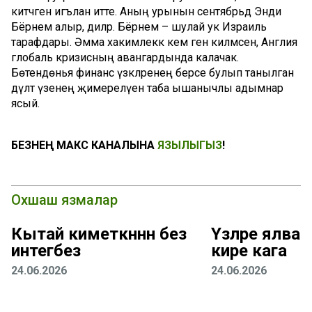
китәчәген игълан итте. Аның урынын сентябрьдә Энди
Бёрнем алыр, диләр. Бёрнем – шулай ук Израиль
тарафдары. Әмма хакимлеккә кем генә килмәсен, Англия
глобаль кризисның авангардында калачак.
Бөтендөнья финанс үзәкләренең берсе булып танылган
дәүләт үзенең җимерелүенә таба ышанычлы адымнар
ясый.
БЕЗНЕҢ МАКС КАНАЛЫНА
ЯЗЫЛЫГЫЗ
!
Охшаш язмалар
Кытай киметкәннән без
Үзләре ялвара
интегәбез
кире кага
24.06.2026
24.06.2026