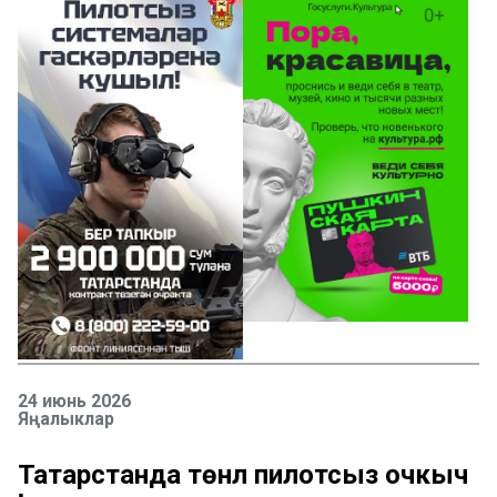
24 июнь 2026
Яңалыклар
Татарстанда төнлә пилотсыз очкыч