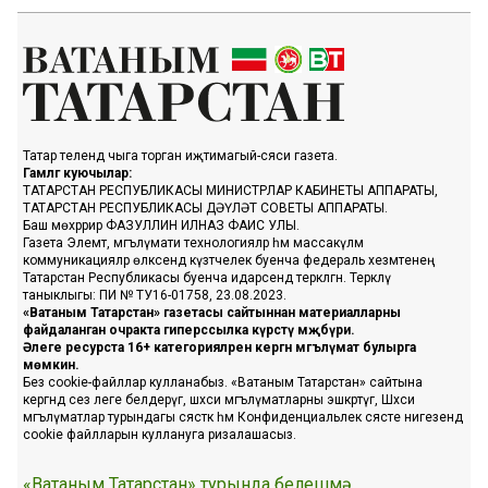
Татар телендә чыга торган иҗтимагый-сәяси газета.
Гамәлгә куючылар:
ТАТАРСТАН РЕСПУБЛИКАСЫ МИНИСТРЛАР КАБИНЕТЫ АППАРАТЫ,
ТАТАРСТАН РЕСПУБЛИКАСЫ ДӘҮЛӘТ СОВЕТЫ АППАРАТЫ.
Баш мөхәррир ФАЗУЛЛИН ИЛНАЗ ФАИС УЛЫ.
Газета Элемтә, мәгълүмати технологияләр һәм массакүләм
коммуникацияләр өлкәсендә күзәтчелек буенча федераль хезмәтенең
Татарстан Республикасы буенча идарәсендә теркәлгән. Теркәлү
таныклыгы: ПИ № ТУ16-01758, 23.08.2023.
«Ватаным Татарстан» газетасы сайтыннан материалларны
файдаланган очракта гиперссылка күрсәтү мәҗбүри.
Әлеге ресурста 16+ категорияләренә кергән мәгълүмат булырга
мөмкин.
Без cookie-файллар кулланабыз. «Ватаным Татарстан» сайтына
кергәндә сез әлеге белдерүгә, шәхси мәгълүматларны эшкәртүгә, Шәхси
мәгълүматлар турындагы сәясәткә һәм Конфиденциальлек сәясәте нигезендә
cookie файлларын куллануга ризалашасыз.
«Ватаным Татарстан» турында белешмә