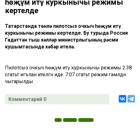
һөҗүм итү куркынычы режимы
кертелде
Татарстанда төнлә пилотсыз очкыч һөҗүм итү
куркынычы режимы кертелде. Бу турыда Россия
Гадәттән тыш хәлләр министрлыгының рәсми
кушымтасында хәбәр ителә.
Пилотсыз очкыч һөҗүм итү куркынычы режимы 2:38
сәгатьтә игълан ителгән иде. 7:07 сәгатьтә режим гамәлдән
чыгарылды.
Комментарий 0