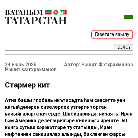
Газетага язылу
ЭЗЛӘҮ
24 июнь 2026
Рәшит Фәтхрахманов
Рәшит Фәтхрахманов
Стармер китә
Атна башы глобаль икътисадта һәм сәясәттә уен
кагыйдәләрен сизелерлек үзгәртә торган
вакыйгаларга китерде. Швейцариядә, ниһаять, Иран
һәм Америка делегацияләре килешүгә иреште. 60
көнгә сугыш хәрәкәтләре туктатылды, Иран
нефтеннән санкцияләр алынды, бикләнгән фарсы