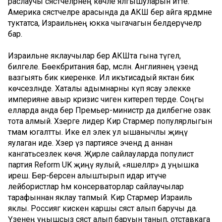
раслаучы сәясәтчеләрнең көчле ялгышуларын әйтте.
Америка сәясәтчеләре арасында да АКШ бер айга ярдәмне
туктатса, Израильнең юкка чыгачагын белдерүчеләр
бар.
Израильне яклаучылар бер АКШта гына түгел,
билгеле. Бөекбритания бар, мәсәлән. Англиянең үзендә
вазгыять бик киеренке. Ил икътисадый яктан бик
көчсезләнде. Хаталы адымнарны күп ясау элекке
империяне авыр кризис чигенә китереп терәде. Соңгы
елларда анда бер Премьер-министр да дилбегәне озак
тота алмый. Хәзерге лидер Кир Стармер популярлыгын
тәмам югалтты. Ике ел элек ул ышанычлы җиңү
яулаган иде. Хәзер үз партиясе эчендә дә аннан
канәгатьсезлек көчәя. Җирле сайлауларда популист
партия Reform UK җиңү яулый, «яшелләр» дә уңышка
ирешә. Бер-берсен алыштырып идарә итүче
лейбористлар һәм консерваторлар сайлаучылар
тарафыннан яклау тапмый. Кир Стармер Израиль
яклы. Россиягә кискен каршы сәясәт алып баручы да.
Үзенең уңышсыз сәясәт алып баруын танып, отставкага