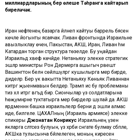
миллиардларының бер өлеше Тәһранга кайтарып
биреләчәк.
Иран нефтенең базарга әйләнеп кайтуы баррель бәясенә
көчле йогынты ясаячак. Ливан фронтында Израильне
авызлыклау өчен, Пакыстан, АКШ, Иран, Ливан һәм
Катардан торган структура төзелде. Бу уңайдан
Израильдә хәвеф көчәйде. Нетаньяху элекке стратегик
эшләр министры Рон Дермерга ашыгыч рәвештә
Вашингтон белән сөйләшүләргә кушылырга әмер бирде,
диделәр. Бер үк вакытта Нетаньяху Көньяк Ливаннан
китәргә җыенмавын белдерә. Трамп исә бу проблеманы
тиз хәл итәргә вәгъдә бирә. Сиончылар үз солдатларына
һөҗүмнәрне туктатырга әмер бирделәр шулай да. АКШ
ярдәменнән башка израильлеләр берни дә эшли алмас
иде, билгеле. ЦАХАЛның (Израиль армиясе) элекке
спикеры
Джонатан Конрикус
Израильнең үзен
якларга сәләтсез булуын, үз хәрби сәнәгате булмау сәбәпле,
АКШка тулысынча бәйлелеген, моның киресен