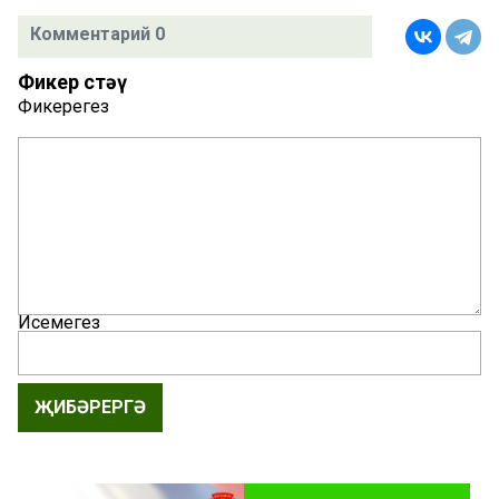
Комментарий 0
Фикер өстәү
Фикерегез
Исемегез
ҖИБӘРЕРГӘ