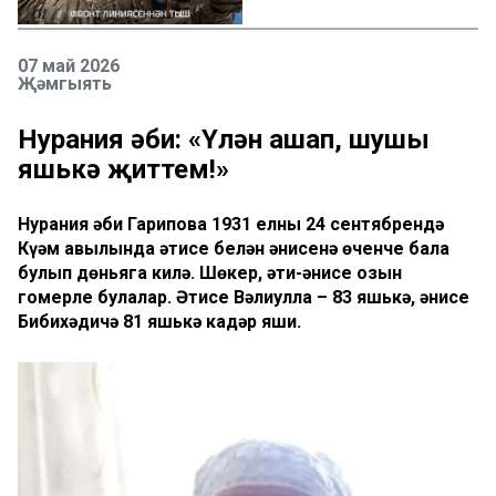
07 май 2026
Җәмгыять
Нурания әби: «Үлән ашап, шушы
яшькә җиттем!»
Нурания әби Гарипова 1931 елның 24 сентябрендә
Күәм авылында әтисе белән әнисенә өченче бала
булып дөньяга килә. Шөкер, әти-әнисе озын
гомерле булалар. Әтисе Вәлиулла – 83 яшькә, әнисе
Бибихәдичә 81 яшькә кадәр яши.