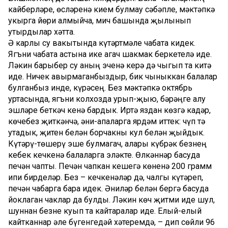
кайберләре, өсләренә кием булмау сәбәпле, мәктәпкә
укырга йөри алмыйча, мич башында җылынып
утырдылар хәтта.
Ә карлы су вакытында күтәртмәле чабата кидек.
Ягъни чабата астына ике агач шакмак беркетелә иде.
Ләкин барыбер су аның эченә керә дә чыгып та китә
иде. Ничек авырмаганбыздыр, бик чыныккан балалар
булганбыз инде, күрәсең. Без мәктәпкә октябрь
уртасында, ягъни колхозда урып-җыю, бәрәңге алу
эшләре беткәч кенә бардык. Иртә яздан көзгә кадәр,
көчебез җиткәнчә, әни-апаларга ярдәм иттек: чүп тә
утадык, җитен белән борчакны кул белән җыйдык.
Күтәрү-төшерү эше булмагач, алары күбрәк безнең
кебек кечкенә балаларга эләкте. Өлкәннәр басуда
печән чапты. Печән чапкан кешегә көненә 200 грамм
ипи бирделәр. Без – кечкенәләр дә, чалгы күтәреп,
печән чабарга бара идек. Әниләр белән бергә басуда
йоклаган чаклар да булды. Ләкин көч җитми иде шул,
шуннан безне куып та кайтаралар иде. Елый-елый
кайтканнар әле бүгенгедәй хәтеремдә, – дип сөйли 96