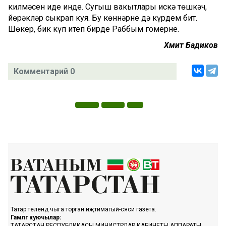
килмәсен иде инде. Сугыш вакытлары искә төшкәч,
йөрәкләр сыкрап куя. Бу көннәрне дә күрдем бит.
Шөкер, бик күп итеп бирде Раббым гомерне.
Хәмит Бадиков
Комментарий 0
Татар телендә чыга торган иҗтимагый-сәяси газета.
Гамәлгә куючылар:
ТАТАРСТАН РЕСПУБЛИКАСЫ МИНИСТРЛАР КАБИНЕТЫ АППАРАТЫ,