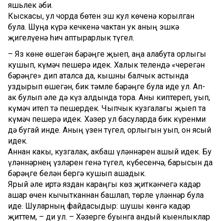
яшьлек әби.
Кыскасы, ул чорда бөтен эш кул көченә корылган
була. Шуңа күрә кечкенә чактан ук аның эшкә
җигелүенә һич аптырарлык түгел.
– Яз көне өшегән бәрәңге җыеп, аңа алабута орлыгы
кушып, күмәч пешерә идек. Халык телендә «черегән
бәрәңге» дип аталса да, кышны балчык астында
уздырып өшегән, бик тәмле бәрәңге була иде ул. Ап-
ак булып әле дә күз алдында тора. Аны киптереп, уып,
күмәч итеп тә пешердек. Чыпчык кузгалагы җыеп та
күмәч пешерә идек. Хәзер ул басуларда бик күренми
дә бугай инде. Аның үзен түгел, орлыгын уып, он ясый
идек.
Аннан какы, кузгалак, акбаш үләннәрен ашый идек. Бу
үләннәрнең үзләрен генә түгел, күбесенчә, барысын да
бәрәңге белән бергә кушып ашадык.
Ярый әле иртә яздан караңгы көз җиткәнчегә кадәр
ашар өчен кычытканнан башлап, төрле үләннәр була
иде. Шуларның файдасыдыр: шушы көнгә кадәр
җиттем, – ди ул. – Хәзерге буынга андый кыенлыклар