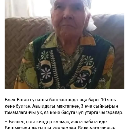
Бөек Ватан сугышы башланганда, аңа бары 10 яшь
кенә булган. Авылдагы мәктәпнең 3 нче сыйныфын
тәмамлаганчы ук, яз көне басуга чүп утарга чыгаралар.
– Безнең өстә киндер күлмәк, аякта чабата иде.
Бишмәтнең дә тышы киндердән. Бала-чагаларның