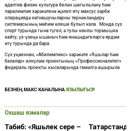
адаптив физик культура белән шөгыльләнү һәм
паралимпия хәрәкәтенә җәлеп итү махсус хәрби
операциядә катнашучыларны тернәкләндерү
системасының мөһим өлеше булып кала. Монда сүз
спорт турында гына түгел, ә тулы канлы тормышка
кайту, үз-үзеңә ышаныч һәм янәшәдәгеләргә ярдәм
итү турында да бара.
Сүз уңаеннан, «Абилимпикс» хәрәкәте «Яшьләр һәм
балалар» илкүләм проектының «Профессионалитет»
федераль проекты кысаларында гамәлгә ашырыла
БЕЗНЕҢ МАКС КАНАЛЫНА
ЯЗЫЛЫГЫЗ
!
Охшаш язмалар
Табиб: «Яшьлек сере –
Татарстанд