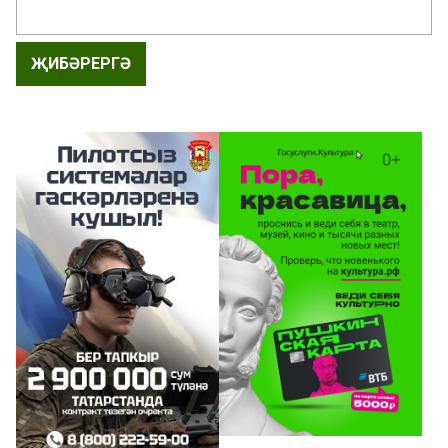
ҖИБӘРЕРГӘ