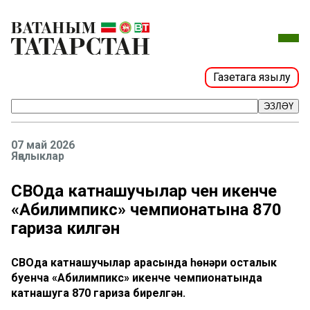
Газетага язылу
ЭЗЛӘҮ
07 май 2026
Яңалыклар
СВОда катнашучылар өчен икенче
«Абилимпикс» чемпионатына 870
гариза килгән
СВОда катнашучылар арасында һөнәри осталык
буенча «Абилимпикс» икенче чемпионатында
катнашуга 870 гариза бирелгән.