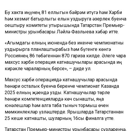
Бу хакта Җиңүнең 81 еллыгын бәйрәм итүгә һәм Хәрби
һәм хезмәт батырлыгы елын уздыруга әзерлек буенча
оештыру комитеты утырышында Татарстан Премьер-
министры урынбасары Ләйлә Фазлыева
хәбәр итте.
«Агымдагы елның июнендә без икенче чемпионатны
уздырырга планлаштырабыз һәм бүгенге көнгә
Россиянең 86 төбәгеннән 870 гариза килде. Әлеге чара
махсус хәрби операция катнашучылары арасында иң
кирәкле чараларның берсе», – диде ул.
Махсус хәрби операциядә катнашучылар арасында
һөнәри осталык буенча беренче чемпионат Казанда
2025 елның җәендә узды. Катнашучылар төрле
һөнәри компетенцияләрдә көч сынашты, яңа
юнәлешләр һәм алга таба тыныч тормыш өчен
мөмкинлекләр үзләштерде. Ярышларда Татарстаннан
25 кеше катнашты, шуларның 16сы финалга үтте.
Татарстан Премьер-министры урынбасары сүзләренчә,