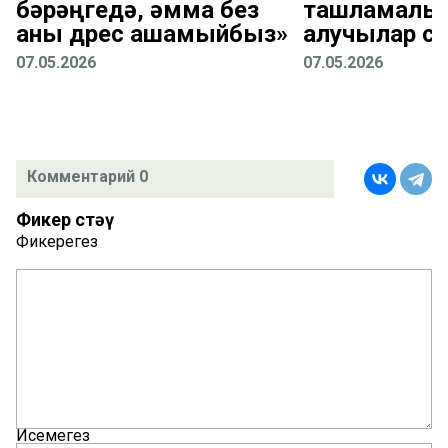
бәрәңгедә, әмма без
ташламалы 
аны дөрес ашамыйбыз»
алучылар с
07.05.2026
07.05.2026
Комментарий 0
Фикер өстәү
Фикерегез
Исемегез