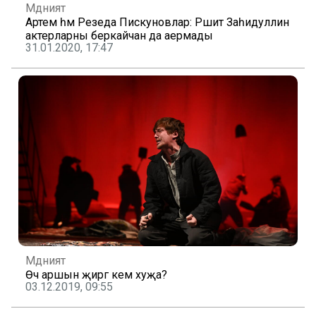
Мәдәният
Артем һәм Резеда Пискуновлар: Рәшит Заһидуллин
актерларны беркайчан да аермады
31.01.2020, 17:47
Мәдәният
Өч аршын җиргә кем хуҗа?
03.12.2019, 09:55