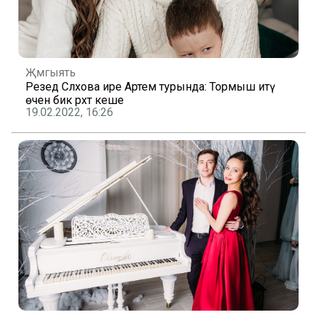
Җәмгыять
Резедә Сәләхова ире Артем турында: Тормыш итү
өчен бик рәхәт кеше
19.02.2022, 16:26