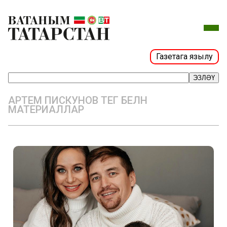
Газетага язылу
ЭЗЛӘҮ
АРТЕМ ПИСКУНОВ ТЕГ БЕЛӘН
МАТЕРИАЛЛАР