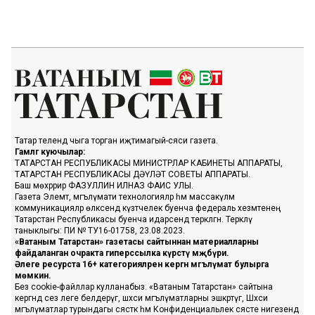
Татар телендә чыга торган иҗтимагый-сәяси газета.
Гамәлгә куючылар:
ТАТАРСТАН РЕСПУБЛИКАСЫ МИНИСТРЛАР КАБИНЕТЫ АППАРАТЫ,
ТАТАРСТАН РЕСПУБЛИКАСЫ ДӘҮЛӘТ СОВЕТЫ АППАРАТЫ.
Баш мөхәррир ФАЗУЛЛИН ИЛНАЗ ФАИС УЛЫ.
Газета Элемтә, мәгълүмати технологияләр һәм массакүләм
коммуникацияләр өлкәсендә күзәтчелек буенча федераль хезмәтенең
Татарстан Республикасы буенча идарәсендә теркәлгән. Теркәлү
таныклыгы: ПИ № ТУ16-01758, 23.08.2023.
«Ватаным Татарстан» газетасы сайтыннан материалларны
файдаланган очракта гиперссылка күрсәтү мәҗбүри.
Әлеге ресурста 16+ категорияләренә кергән мәгълүмат булырга
мөмкин.
Без cookie-файллар кулланабыз. «Ватаным Татарстан» сайтына
кергәндә сез әлеге белдерүгә, шәхси мәгълүматларны эшкәртүгә, Шәхси
мәгълүматлар турындагы сәясәткә һәм Конфиденциальлек сәясәте нигезендә