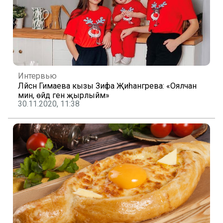
Интервью
Ләйсән Гимаева кызы Зифа Җиһангәрәева: «Оялчан
мин, өйдә генә җырлыйм»
30.11.2020, 11:38