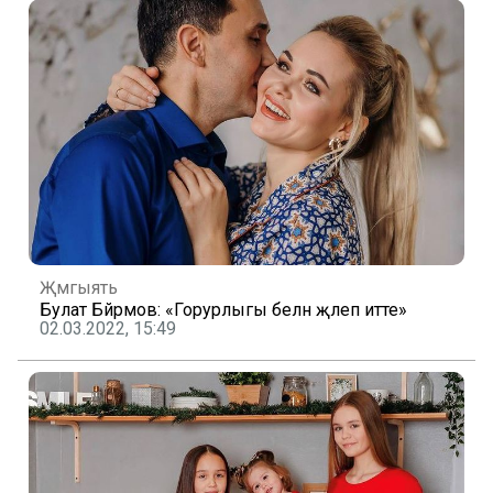
Җәмгыять
Булат Бәйрәмов: «Горурлыгы белән җәлеп итте»
02.03.2022, 15:49