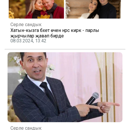
Серле сандык
Хатын-кызга бәхет өчен нәрсә кирәк - парлы
җырчылар җавап бирде
08.03.2024, 13:42
Серле сандык