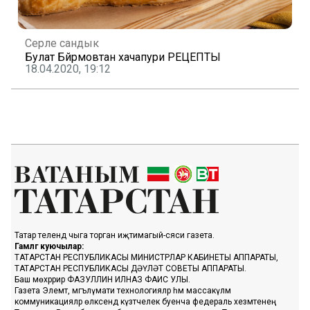
Серле сандык
Булат Бәйрәмовтан хачапури РЕЦЕПТЫ
18.04.2020, 19:12
Татар телендә чыга торган иҗтимагый-сәяси газета.
Гамәлгә куючылар:
ТАТАРСТАН РЕСПУБЛИКАСЫ МИНИСТРЛАР КАБИНЕТЫ АППАРАТЫ,
ТАТАРСТАН РЕСПУБЛИКАСЫ ДӘҮЛӘТ СОВЕТЫ АППАРАТЫ.
Баш мөхәррир ФАЗУЛЛИН ИЛНАЗ ФАИС УЛЫ.
Газета Элемтә, мәгълүмати технологияләр һәм массакүләм
коммуникацияләр өлкәсендә күзәтчелек буенча федераль хезмәтенең