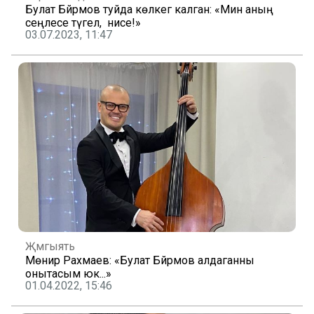
Булат Бәйрәмов туйда көлкегә калган: «Мин аның
сеңлесе түгел, ә әнисе!»
03.07.2023, 11:47
Җәмгыять
Мөнир Рахмаев: «Булат Бәйрәмов алдаганны
онытасым юк...»
01.04.2022, 15:46