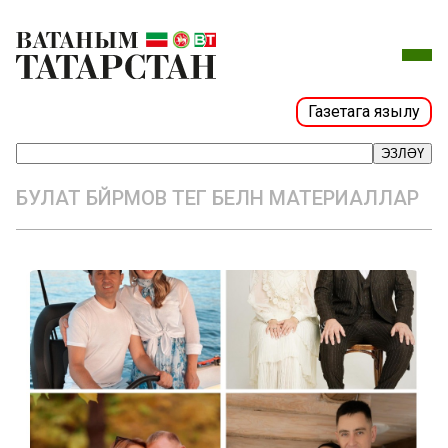
Газетага язылу
ЭЗЛӘҮ
БУЛАТ БӘЙРӘМОВ ТЕГ БЕЛӘН МАТЕРИАЛЛАР