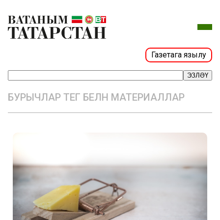
Газетага язылу
ЭЗЛӘҮ
БУРЫЧЛАР ТЕГ БЕЛӘН МАТЕРИАЛЛАР