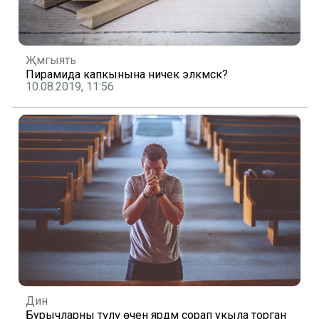
Җәмгыять
Пирамида капкынына ничек эләкмәскә?
10.08.2019, 11:56
Дин
Бурычларны түләү өчен ярдәм сорап укыла торган