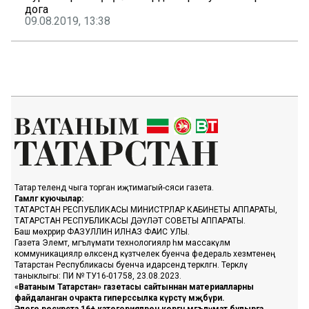
дога
09.08.2019, 13:38
Татар телендә чыга торган иҗтимагый-сәяси газета.
Гамәлгә куючылар:
ТАТАРСТАН РЕСПУБЛИКАСЫ МИНИСТРЛАР КАБИНЕТЫ АППАРАТЫ,
ТАТАРСТАН РЕСПУБЛИКАСЫ ДӘҮЛӘТ СОВЕТЫ АППАРАТЫ.
Баш мөхәррир ФАЗУЛЛИН ИЛНАЗ ФАИС УЛЫ.
Газета Элемтә, мәгълүмати технологияләр һәм массакүләм
коммуникацияләр өлкәсендә күзәтчелек буенча федераль хезмәтенең
Татарстан Республикасы буенча идарәсендә теркәлгән. Теркәлү
таныклыгы: ПИ № ТУ16-01758, 23.08.2023.
«Ватаным Татарстан» газетасы сайтыннан материалларны
файдаланган очракта гиперссылка күрсәтү мәҗбүри.
Әлеге ресурста 16+ категорияләренә кергән мәгълүмат булырга