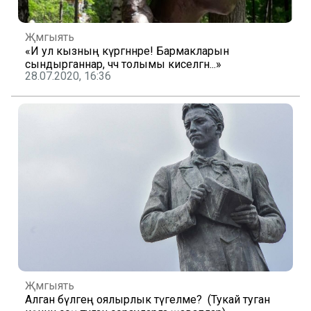
Җәмгыять
«И ул кызның күргәннәре! Бармакларын
сындырганнар, чәч толымы киселгән...»
28.07.2020, 16:36
Җәмгыять
Алган бүләгең оялырлык түгелме? (Тукай туган