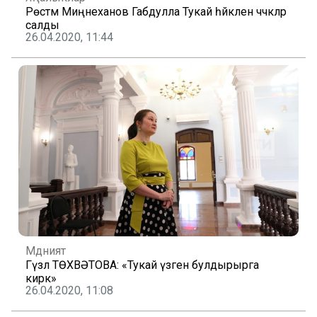
Рөстәм Миңнеханов Габдулла Тукай һәйкәленә чәчәкләр
салды
26.04.2020, 11:44
Мәдәният
Гүзәл ТӨХВӘТОВА: «Тукай үзәген булдырырга
кирәк»
26.04.2020, 11:08