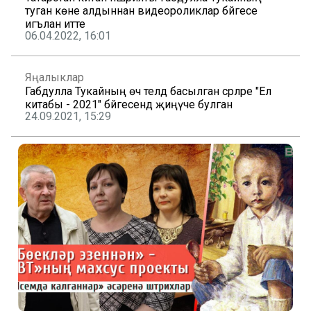
туган көне алдыннан видеороликлар бәйгесе
игълан итте
06.04.2022, 16:01
Яңалыклар
Габдулла Тукайның өч телдә басылган әсәрләре "Ел
китабы - 2021" бәйгесендә җиңүче булган
24.09.2021, 15:29