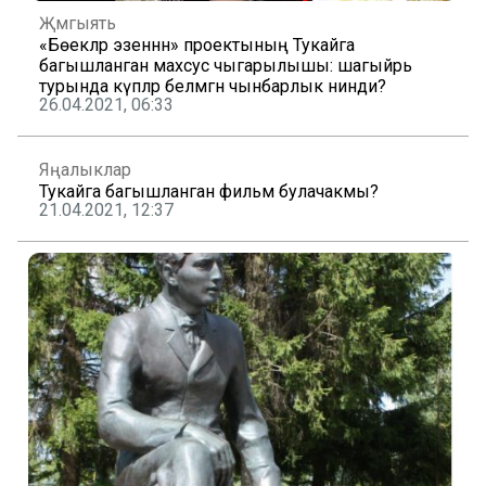
Җәмгыять
«Бөекләр эзеннән» проектының Тукайга
багышланган махсус чыгарылышы: шагыйрь
турында күпләр белмәгән чынбарлык нинди?
26.04.2021, 06:33
Яңалыклар
Тукайга багышланган фильм булачакмы?
21.04.2021, 12:37