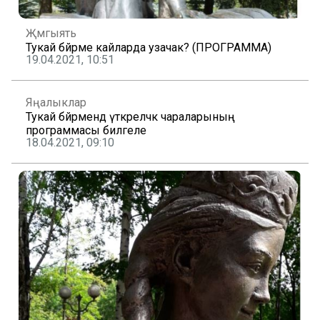
Җәмгыять
Тукай бәйрәме кайларда узачак? (ПРОГРАММА)
19.04.2021, 10:51
Яңалыклар
Тукай бәйрәмендә үткәреләчәк чараларының
программасы билгеле
18.04.2021, 09:10