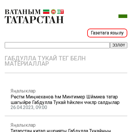
Газетага язылу
ЭЗЛӘҮ
ГАБДУЛЛА ТУКАЙ ТЕГ БЕЛӘН
МАТЕРИАЛЛАР
Яңалыклар
Рөстәм Миңнеханов һәм Минтимер Шәймиев татар
шагыйре Габдулла Тукай һәйкәленә чәчәкләр салдылар
26.04.2023, 09:00
Яңалыклар
Татарстан китап нәшрияты Габдулла Тукайның