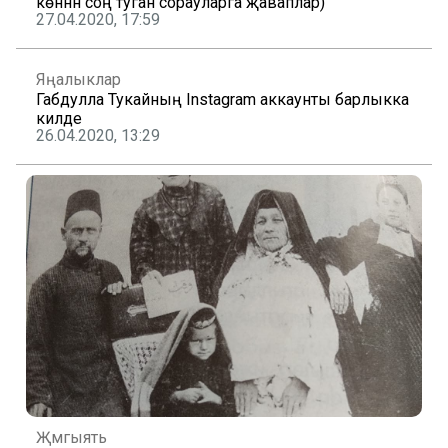
көннән соң туган сорауларга җаваплар)
27.04.2020, 17:59
Яңалыклар
Габдулла Тукайның Instagram аккаунты барлыкка
килде
26.04.2020, 13:29
Җәмгыять