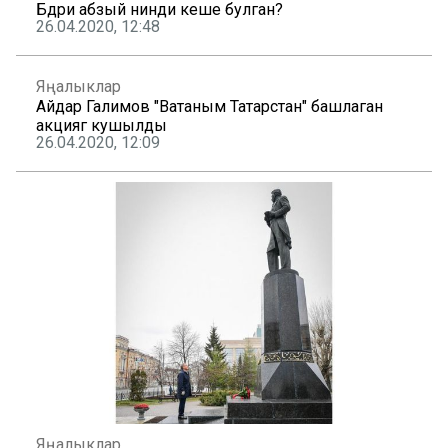
Бәдри абзый нинди кеше булган?
26.04.2020, 12:48
Яңалыклар
Айдар Галимов "Ватаным Татарстан" башлаган
акциягә кушылды
26.04.2020, 12:09
Яңалыклар