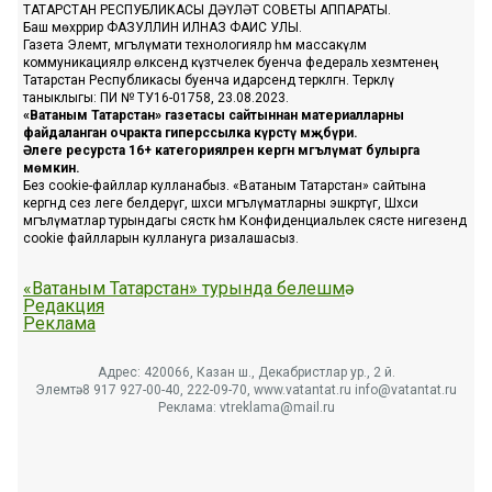
ТАТАРСТАН РЕСПУБЛИКАСЫ ДӘҮЛӘТ СОВЕТЫ АППАРАТЫ.
Баш мөхәррир ФАЗУЛЛИН ИЛНАЗ ФАИС УЛЫ.
Газета Элемтә, мәгълүмати технологияләр һәм массакүләм
коммуникацияләр өлкәсендә күзәтчелек буенча федераль хезмәтенең
Татарстан Республикасы буенча идарәсендә теркәлгән. Теркәлү
таныклыгы: ПИ № ТУ16-01758, 23.08.2023.
«Ватаным Татарстан» газетасы сайтыннан материалларны
файдаланган очракта гиперссылка күрсәтү мәҗбүри.
Әлеге ресурста 16+ категорияләренә кергән мәгълүмат булырга
мөмкин.
Без cookie-файллар кулланабыз. «Ватаным Татарстан» сайтына
кергәндә сез әлеге белдерүгә, шәхси мәгълүматларны эшкәртүгә, Шәхси
мәгълүматлар турындагы сәясәткә һәм Конфиденциальлек сәясәте нигезендә
cookie файлларын куллануга ризалашасыз.
«Ватаным Татарстан» турында белешмә
Редакция
Реклама
Адрес: 420066, Казан ш., Декабристлар ур., 2 й.
Элемтә: 8 917 927-00-40, 222-09-70, www.vatantat.ru info@vatantat.ru
Реклама: vtreklama@mail.ru