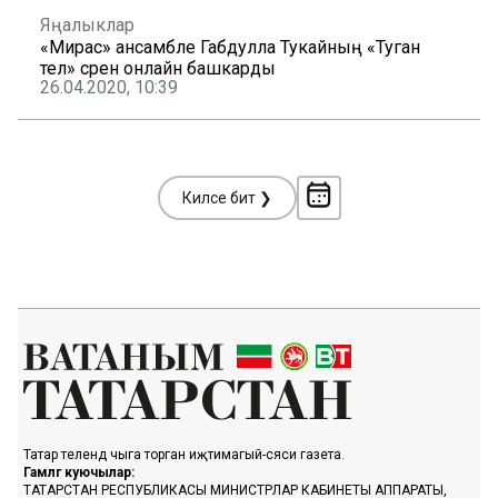
Яңалыклар
«Мирас» ансамбле Габдулла Тукайның «Туган
тел» әсәрен онлайн башкарды
26.04.2020, 10:39
Киләсе бит ❯
Татар телендә чыга торган иҗтимагый-сәяси газета.
Гамәлгә куючылар:
ТАТАРСТАН РЕСПУБЛИКАСЫ МИНИСТРЛАР КАБИНЕТЫ АППАРАТЫ,