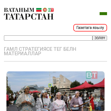
Газетага язылу
ЭЗЛӘҮ
ГАМӘЛ СТРАТЕГИЯСЕ ТЕГ БЕЛӘН
МАТЕРИАЛЛАР