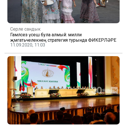
Серле сандык
Гамәлсез үсеш була алмый: милли
җәмәгатьчелекнең стратегия турында ФИКЕРЛӘРЕ
11.09.2020, 11:03