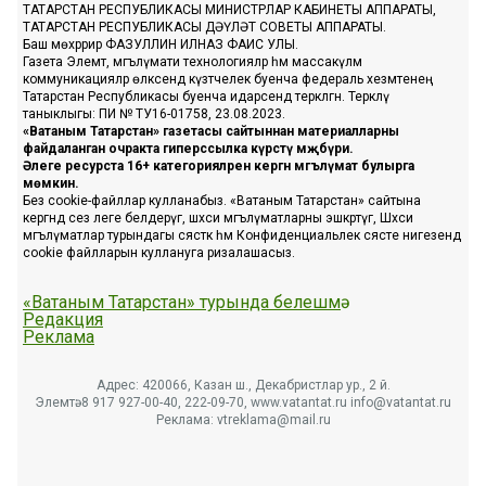
ТАТАРСТАН РЕСПУБЛИКАСЫ МИНИСТРЛАР КАБИНЕТЫ АППАРАТЫ,
ТАТАРСТАН РЕСПУБЛИКАСЫ ДӘҮЛӘТ СОВЕТЫ АППАРАТЫ.
Баш мөхәррир ФАЗУЛЛИН ИЛНАЗ ФАИС УЛЫ.
Газета Элемтә, мәгълүмати технологияләр һәм массакүләм
коммуникацияләр өлкәсендә күзәтчелек буенча федераль хезмәтенең
Татарстан Республикасы буенча идарәсендә теркәлгән. Теркәлү
таныклыгы: ПИ № ТУ16-01758, 23.08.2023.
«Ватаным Татарстан» газетасы сайтыннан материалларны
файдаланган очракта гиперссылка күрсәтү мәҗбүри.
Әлеге ресурста 16+ категорияләренә кергән мәгълүмат булырга
мөмкин.
Без cookie-файллар кулланабыз. «Ватаным Татарстан» сайтына
кергәндә сез әлеге белдерүгә, шәхси мәгълүматларны эшкәртүгә, Шәхси
мәгълүматлар турындагы сәясәткә һәм Конфиденциальлек сәясәте нигезендә
cookie файлларын куллануга ризалашасыз.
«Ватаным Татарстан» турында белешмә
Редакция
Реклама
Адрес: 420066, Казан ш., Декабристлар ур., 2 й.
Элемтә: 8 917 927-00-40, 222-09-70, www.vatantat.ru info@vatantat.ru
Реклама: vtreklama@mail.ru