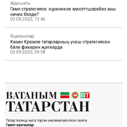
Җәмгыять
Гамәл стратегиясе: күренекле милләттәшләребез аны
ничек бәяләде?
03.09.2020, 13:46
Яңалыклар
Казан Кремле татарларның үсеш стратегиясенә
бәйле фикерен җиткерде
03.09.2020, 09:58
Татар телендә чыга торган иҗтимагый-сәяси газета.
Гамәлгә куючылар: