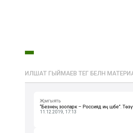
ИЛШАТ ГЫЙМАЕВ ТЕГ БЕЛӘН МАТЕР
Җәмгыять
“Безнең зоопарк – Россиядә иң шәбе”. Төзүч
11.12.2019, 17:13