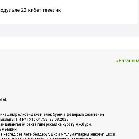
дульле 22 кибет төзеләчәк
«Ватаным
АТЫ,
икацияләр өлкәсендә күзәтчелек буенча федераль хезмәтенең
таныклыгы: ПИ № ТУ16-01758, 23.08.2023.
йдаланган очракта гиперссылка күрсәтү мәҗбүри.
га мөмкин.
ргәндә сез әлеге белдерүгә, шәхси мәгълүматларны эшкәртүгә, Шәхси