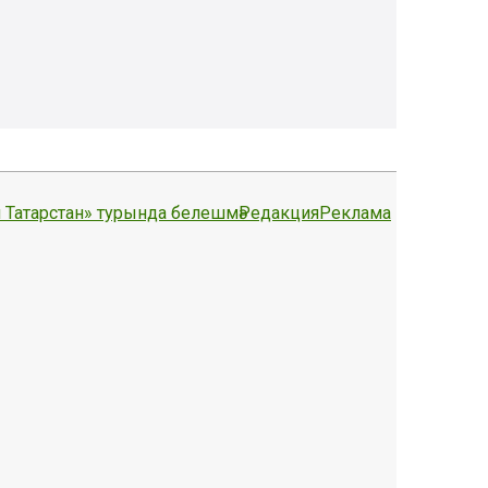
 Татарстан» турында белешмә
Редакция
Реклама