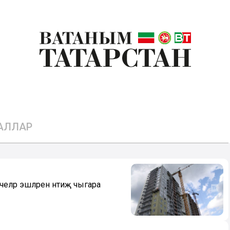
ИАЛЛАР
еләр эшләренә нәтиҗә чыгара