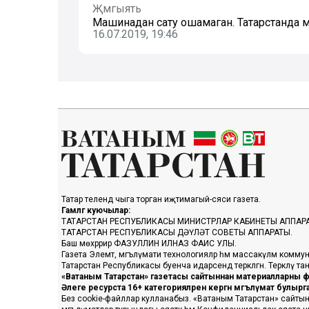
Җәмгыять
Машинадан сату ошамаган. Татарстанда мо
16.07.2019, 19:46
Татар телендә чыга торган иҗтимагый-сәяси газета.
Гамәлгә куючылар:
ТАТАРСТАН РЕСПУБЛИКАСЫ МИНИСТРЛАР КАБИНЕТЫ АППАР
ТАТАРСТАН РЕСПУБЛИКАСЫ ДӘҮЛӘТ СОВЕТЫ АППАРАТЫ.
Баш мөхәррир ФАЗУЛЛИН ИЛНАЗ ФАИС УЛЫ.
Газета Элемтә, мәгълүмати технологияләр һәм массакүләм коммун
Татарстан Республикасы буенча идарәсендә теркәлгән. Теркәлү 
«Ватаным Татарстан» газетасы сайтыннан материалларны фа
Әлеге ресурста 16+ категорияләренә кергән мәгълүмат булыр
Без cookie-файллар кулланабыз. «Ватаным Татарстан» сайтына ке