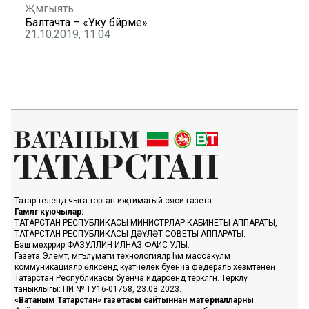
Җәмгыять
Балтачта – «Уку бәйрәме»
21.10.2019, 11:04
Татар телендә чыга торган иҗтимагый-сәяси газета.
Гамәлгә куючылар:
ТАТАРСТАН РЕСПУБЛИКАСЫ МИНИСТРЛАР КАБИНЕТЫ АППАРАТЫ,
ТАТАРСТАН РЕСПУБЛИКАСЫ ДӘҮЛӘТ СОВЕТЫ АППАРАТЫ.
Баш мөхәррир ФАЗУЛЛИН ИЛНАЗ ФАИС УЛЫ.
Газета Элемтә, мәгълүмати технологияләр һәм массакүләм
коммуникацияләр өлкәсендә күзәтчелек буенча федераль хезмәтенең
Татарстан Республикасы буенча идарәсендә теркәлгән. Теркәлү
таныклыгы: ПИ № ТУ16-01758, 23.08.2023.
«Ватаным Татарстан» газетасы сайтыннан материалларны