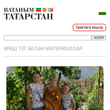
Газетага язылу
ЭЗЛӘҮ
КҮРЕШҮ ТЕГ БЕЛӘН МАТЕРИАЛЛАР