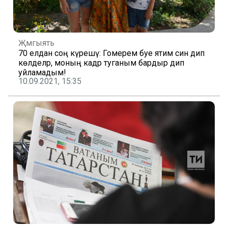
Җәмгыять
70 елдан соң күрешү: Гомерем буе ятим син дип
көлделәр, моның кадәр туганым бардыр дип
уйламадым!
10.09.2021, 15:35