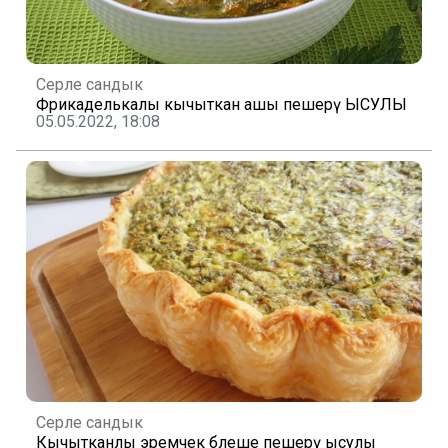
Серле сандык
Фрикаделькалы кычыткан ашы пешерү ЫСУЛЫ
05.05.2022, 18:08
Серле сандык
Кычытканлы эремчек бәлеше пешерү ысулы