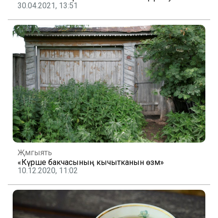
30.04.2021, 13:51
Җәмгыять
«Күрше бакчасының кычытканын өзмә»
10.12.2020, 11:02