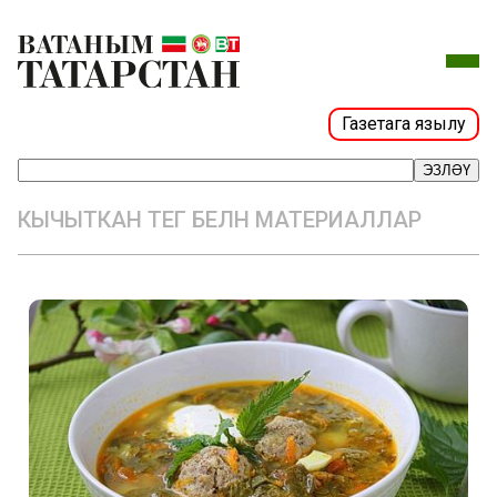
Газетага язылу
ЭЗЛӘҮ
КЫЧЫТКАН ТЕГ БЕЛӘН МАТЕРИАЛЛАР