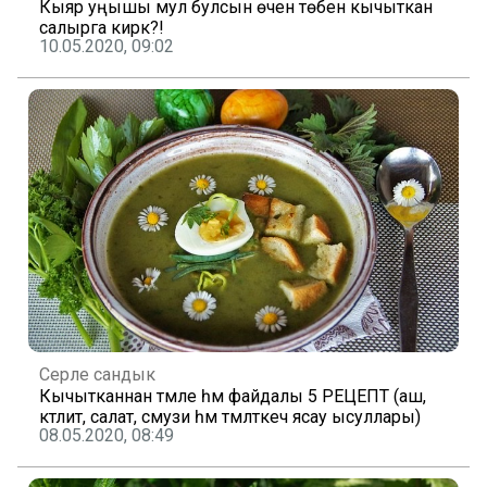
Кыяр уңышы мул булсын өчен төбенә кычыткан
салырга кирәк?!
10.05.2020, 09:02
Серле сандык
Кычытканнан тәмле һәм файдалы 5 РЕЦЕПТ (аш,
кәтлит, салат, смузи һәм тәмләткеч ясау ысуллары)
08.05.2020, 08:49