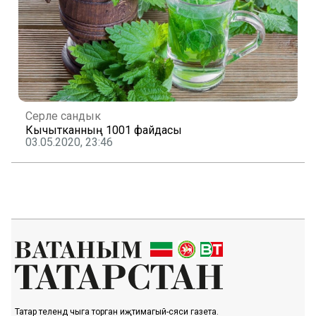
Серле сандык
Кычытканның 1001 файдасы
03.05.2020, 23:46
Татар телендә чыга торган иҗтимагый-сәяси газета.