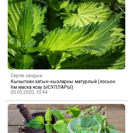
Серле сандык
Кычыткан хатын-кызларны матурлый (лосьон
һәм маска ясау ЫСУЛЛАРЫ)
05.05.2020, 10:44