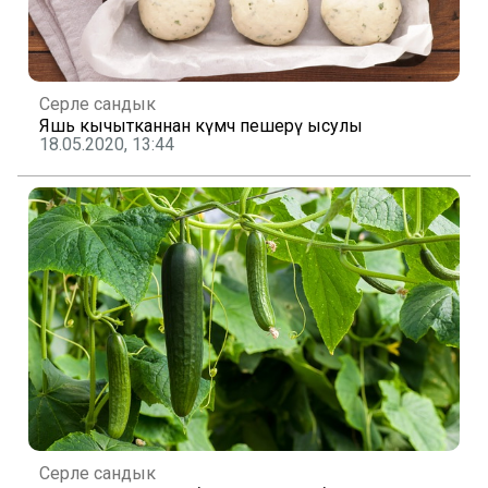
Серле сандык
Яшь кычытканнан күмәч пешерү ысулы
18.05.2020, 13:44
Серле сандык