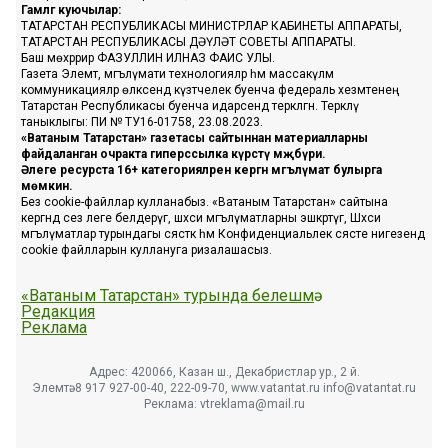
Гамәлгә куючылар:
ТАТАРСТАН РЕСПУБЛИКАСЫ МИНИСТРЛАР КАБИНЕТЫ АППАРАТЫ,
ТАТАРСТАН РЕСПУБЛИКАСЫ ДӘҮЛӘТ СОВЕТЫ АППАРАТЫ.
Баш мөхәррир ФАЗУЛЛИН ИЛНАЗ ФАИС УЛЫ.
Газета Элемтә, мәгълүмати технологияләр һәм массакүләм
коммуникацияләр өлкәсендә күзәтчелек буенча федераль хезмәтенең
Татарстан Республикасы буенча идарәсендә теркәлгән. Теркәлү
таныклыгы: ПИ № ТУ16-01758, 23.08.2023.
«Ватаным Татарстан» газетасы сайтыннан материалларны
файдаланган очракта гиперссылка күрсәтү мәҗбүри.
Әлеге ресурста 16+ категорияләренә кергән мәгълүмат булырга
мөмкин.
Без cookie-файллар кулланабыз. «Ватаным Татарстан» сайтына
кергәндә сез әлеге белдерүгә, шәхси мәгълүматларны эшкәртүгә, Шәхси
мәгълүматлар турындагы сәясәткә һәм Конфиденциальлек сәясәте нигезендә
cookie файлларын куллануга ризалашасыз.
«Ватаным Татарстан» турында белешмә
Редакция
Реклама
Адрес: 420066, Казан ш., Декабристлар ур., 2 й.
Элемтә: 8 917 927-00-40, 222-09-70, www.vatantat.ru info@vatantat.ru
Реклама: vtreklama@mail.ru