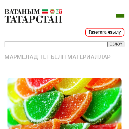
Газетага язылу
ЭЗЛӘҮ
МАРМЕЛАД ТЕГ БЕЛӘН МАТЕРИАЛЛАР