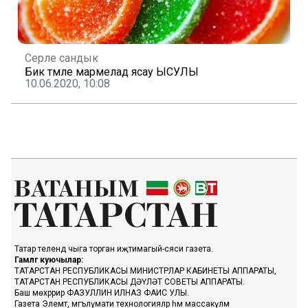
Серле сандык
Бик тәмле мармелад ясау ЫСУЛЫ
10.06.2020, 10:08
Татар телендә чыга торган иҗтимагый-сәяси газета.
Гамәлгә куючылар:
ТАТАРСТАН РЕСПУБЛИКАСЫ МИНИСТРЛАР КАБИНЕТЫ АППАРАТЫ,
ТАТАРСТАН РЕСПУБЛИКАСЫ ДӘҮЛӘТ СОВЕТЫ АППАРАТЫ.
Баш мөхәррир ФАЗУЛЛИН ИЛНАЗ ФАИС УЛЫ.
Газета Элемтә, мәгълүмати технологияләр һәм массакүләм