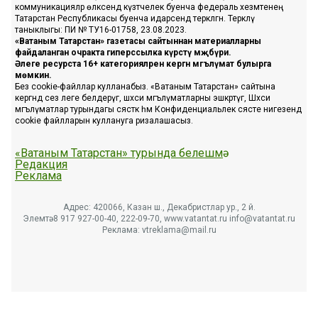
коммуникацияләр өлкәсендә күзәтчелек буенча федераль хезмәтенең
Татарстан Республикасы буенча идарәсендә теркәлгән. Теркәлү
таныклыгы: ПИ № ТУ16-01758, 23.08.2023.
«Ватаным Татарстан» газетасы сайтыннан материалларны
файдаланган очракта гиперссылка күрсәтү мәҗбүри.
Әлеге ресурста 16+ категорияләренә кергән мәгълүмат булырга
мөмкин.
Без cookie-файллар кулланабыз. «Ватаным Татарстан» сайтына
кергәндә сез әлеге белдерүгә, шәхси мәгълүматларны эшкәртүгә, Шәхси
мәгълүматлар турындагы сәясәткә һәм Конфиденциальлек сәясәте нигезендә
cookie файлларын куллануга ризалашасыз.
«Ватаным Татарстан» турында белешмә
Редакция
Реклама
Адрес: 420066, Казан ш., Декабристлар ур., 2 й.
Элемтә: 8 917 927-00-40, 222-09-70, www.vatantat.ru info@vatantat.ru
Реклама: vtreklama@mail.ru