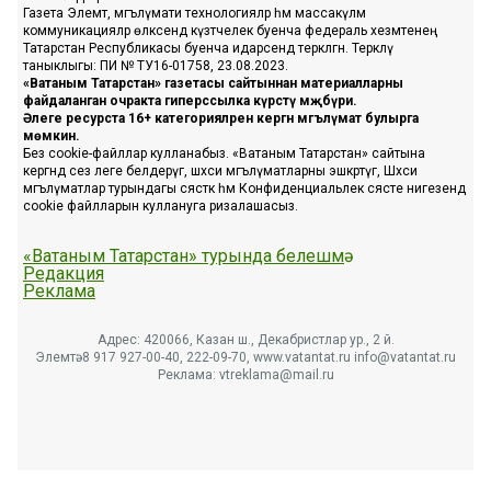
Газета Элемтә, мәгълүмати технологияләр һәм массакүләм
коммуникацияләр өлкәсендә күзәтчелек буенча федераль хезмәтенең
Татарстан Республикасы буенча идарәсендә теркәлгән. Теркәлү
таныклыгы: ПИ № ТУ16-01758, 23.08.2023.
«Ватаным Татарстан» газетасы сайтыннан материалларны
файдаланган очракта гиперссылка күрсәтү мәҗбүри.
Әлеге ресурста 16+ категорияләренә кергән мәгълүмат булырга
мөмкин.
Без cookie-файллар кулланабыз. «Ватаным Татарстан» сайтына
кергәндә сез әлеге белдерүгә, шәхси мәгълүматларны эшкәртүгә, Шәхси
мәгълүматлар турындагы сәясәткә һәм Конфиденциальлек сәясәте нигезендә
cookie файлларын куллануга ризалашасыз.
«Ватаным Татарстан» турында белешмә
Редакция
Реклама
Адрес: 420066, Казан ш., Декабристлар ур., 2 й.
Элемтә: 8 917 927-00-40, 222-09-70, www.vatantat.ru info@vatantat.ru
Реклама: vtreklama@mail.ru