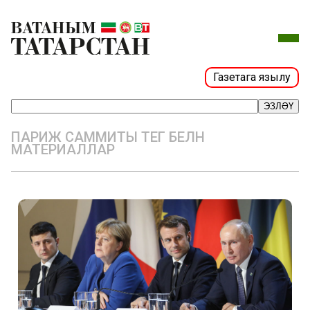
Газетага язылу
ЭЗЛӘҮ
ПАРИЖ САММИТЫ ТЕГ БЕЛӘН
МАТЕРИАЛЛАР