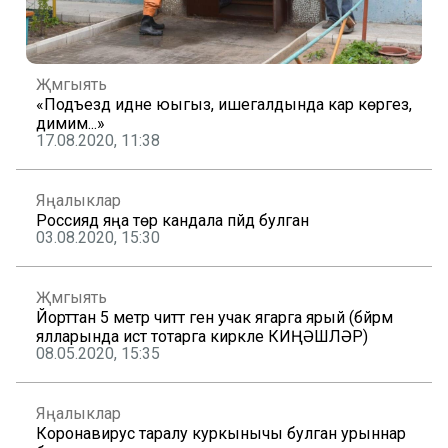
Җәмгыять
«Подъезд идәне юыгыз, ишегалдында кар көрәгез,
димим...»
17.08.2020, 11:38
Яңалыклар
Россиядә яңа төр кандала пәйдә булган
03.08.2020, 15:30
Җәмгыять
Йорттан 5 метр читтә генә учак ягарга ярый (бәйрәм
ялларында истә тотарга кирәкле КИҢӘШЛӘР)
08.05.2020, 15:35
Яңалыклар
Коронавирус таралу куркынычы булган урыннар