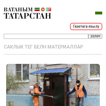
Газетага язылу
ЭЗЛӘҮ
САКЛЫК ТЕГ БЕЛӘН МАТЕРИАЛЛАР