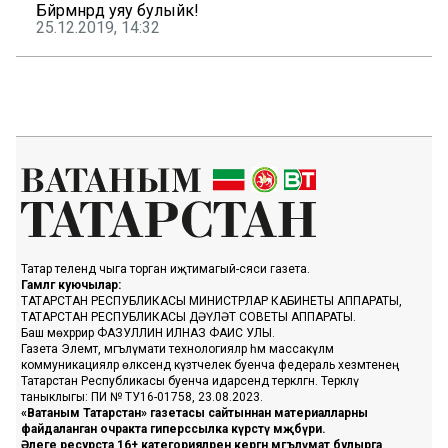
Бәйрәмнәрдә уяу булыйк!
25.12.2019, 14:32
Татар телендә чыга торган иҗтимагый-сәяси газета.
Гамәлгә куючылар:
ТАТАРСТАН РЕСПУБЛИКАСЫ МИНИСТРЛАР КАБИНЕТЫ АППАРАТЫ,
ТАТАРСТАН РЕСПУБЛИКАСЫ ДӘҮЛӘТ СОВЕТЫ АППАРАТЫ.
Баш мөхәррир ФАЗУЛЛИН ИЛНАЗ ФАИС УЛЫ.
Газета Элемтә, мәгълүмати технологияләр һәм массакүләм
коммуникацияләр өлкәсендә күзәтчелек буенча федераль хезмәтенең
Татарстан Республикасы буенча идарәсендә теркәлгән. Теркәлү
таныклыгы: ПИ № ТУ16-01758, 23.08.2023.
«Ватаным Татарстан» газетасы сайтыннан материалларны
файдаланган очракта гиперссылка күрсәтү мәҗбүри.
Әлеге ресурста 16+ категорияләренә кергән мәгълүмат булырга