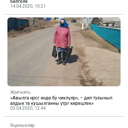
билгеле
14.04.2020, 10:21
Җәмгыять
«Авылга нәрсәгә инде бу чикләүләр», – дип тузынып
алдык та кушылганны үтәргә керештек»
03.04.2020, 12:44
Яңалыклар