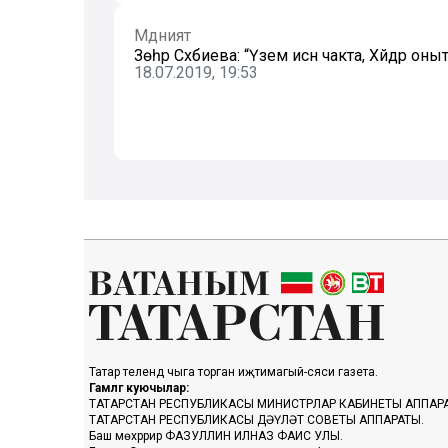
Мәдәният
Зөһрә Сәхәбиева: “Үзем исән чакта, Хәйдәр он
18.07.2019, 19:53
Татар телендә чыга торган иҗтимагый-сәяси газета.
Гамәлгә куючылар:
ТАТАРСТАН РЕСПУБЛИКАСЫ МИНИСТРЛАР КАБИНЕТЫ АППАР
ТАТАРСТАН РЕСПУБЛИКАСЫ ДӘҮЛӘТ СОВЕТЫ АППАРАТЫ.
Баш мөхәррир ФАЗУЛЛИН ИЛНАЗ ФАИС УЛЫ.