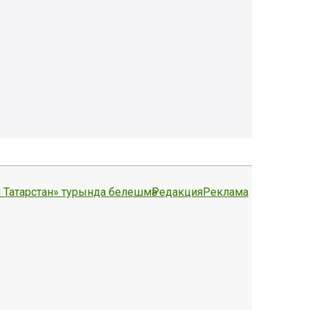
 Татарстан» турында белешмә
Редакция
Реклама