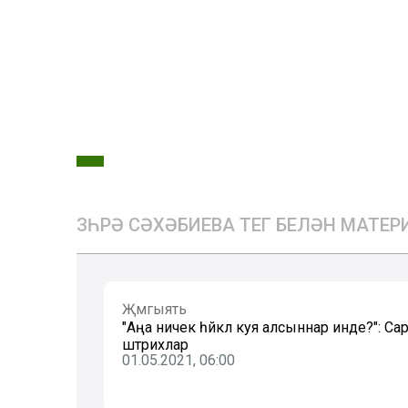
ЗӨҺРӘ СӘХӘБИЕВА ТЕГ БЕЛӘН МАТЕ
Җәмгыять
"Аңа ничек һәйкәл куя алсыннар инде?": 
штрихлар
01.05.2021, 06:00