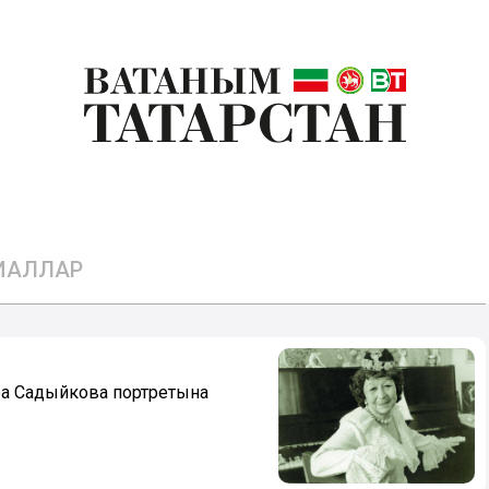
РИАЛЛАР
Сара Садыйкова портретына