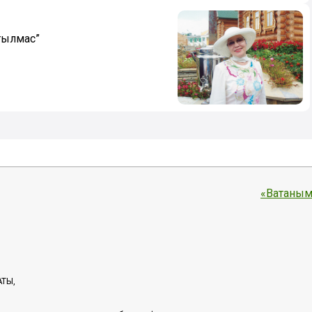
ытылмас”
«Ватаным
АТЫ,