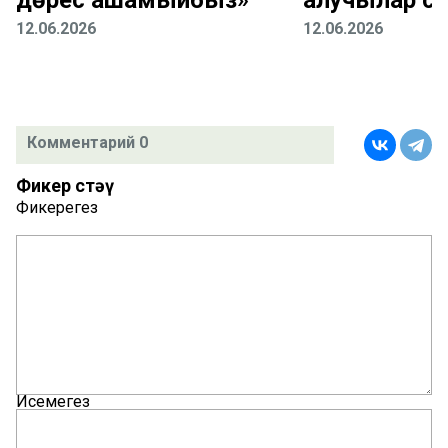
12.06.2026
12.06.2026
Комментарий 0
Фикер өстәү
Фикерегез
Исемегез