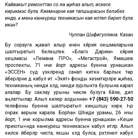
Кайвакыт ремонттан соң яңа җиһаз алып, искесе
кирәкмәс була. Киемнәрне кая тапшырасын беләбез
инде, ә менә көнкүреш техникасын кая илтеп биреп була
икән?
Чулпан Шәфигуллина. Казан
Бу сорауга җавап алыр өчен хәйрия оешмаларына
шалтыратып белештек.
«Благо Дарим» хәйрия
оешмасы «Лемана ПРО», «Мегастрой», Ямашев
проспекты, 71 нче йорт адресы буенча урнашкан
«ЭССЕН» сәүдә үзәкләрендә санап киткән барлык төр
әйберләрне дә кабул итә. «Зәкят» фонды хезмәткәрләре җиһаз,
техниканың нинди хәлдә, нинди зурлыкта булуына карап
алалар. Бу саклау урыны чикле булуга бәйле, дип
аңлаттылар. Алып килер алдыннан
+7 (843) 590-27-50
телефоны буенча шалтыратып киңәшләшү кирәк. Һәр
очрак аерым карала. Борһан Шәһиди урамы, 26 нчы
йорт, 1 нче корылма адресы буенча урнашкан «Кеше
приюты»нда көнкүреш техникасын кабул итәләр. Алып
киләсе әйберләр чиста, яхшы хәлдә булса, рәхәтләнеп кабул