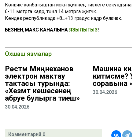
Көньяк-көнбатыштан искән җилнең тизлеге секундына
6-11 метрга кадәр, төнлә 14 метрга җитәчәк.
Көндез республикада +8...+13 градус кадәр булачак.
БЕЗНЕҢ МАКС КАНАЛЫНА
ЯЗЫЛЫГЫЗ
!
Охшаш язмалар
Рөстәм Миңнеханов
Машина киле
электрон мактау
китмәсме? 
тактасы турында:
соравына «
«Хезмәт кешесенең
30.04.2026
абруе булырга тиеш»
30.04.2026
Комментарий 0