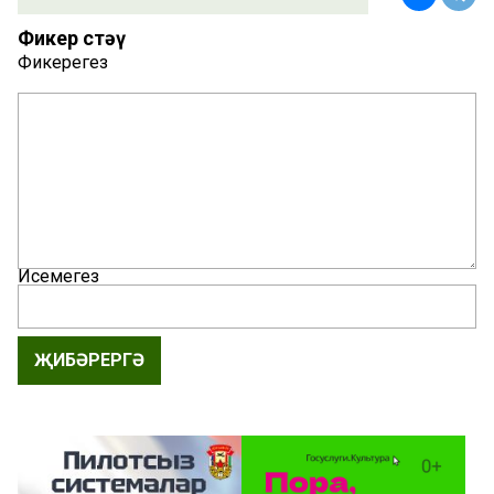
Фикер өстәү
Фикерегез
Исемегез
ҖИБӘРЕРГӘ