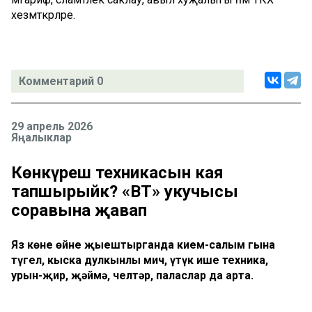
хезмәткәрләре.
Комментарий 0
29 апрель 2026
Яңалыклар
Көнкүреш техникасын кая
тапшырыйк? «ВТ» укучысы
соравына җавап
Яз көне өйне җыештырганда кием-салым гына
түгел, кыска дулкынлы мич, үтүк ише техника,
урын-җир, җәймә, челтәр, паласлар да арта.