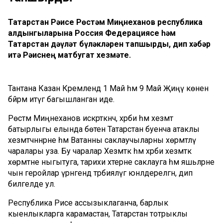
Татарстан Рәисе Рөстәм Миңнеханов республика
алдынгыларына Россия Федерациясе һәм
Татарстан дәүләт бүләкләрен тапшырды, дип хәбәр
итә Рәиснең матбугат хезмәте.
Тантана Казан Кремлендә 1 Май һәм 9 Май Җиңү көнен
бәйрәм итүгә багышланган иде.
Рөстәм Миңнеханов искәрткәнчә, хәрби һәм хезмәт
батырлыгы елында бөтен Татарстан буенча атаклы
хезмәтчәннәрне һәм Ватанны саклаучыларны хөрмәтләү
чаралары уза. Бу чаралар Хезмәткә һәм хәрби хезмәткә
хөрмәтне ныгытуга, тарихи хәтерне саклауга һәм яшьләрне
чын геройлар үрнәгендә тәрбияләүгә юнәлдерелгән, дип
билгеләде ул.
Республика Рәисе ассызыклаганча, барлык
кыенлыкларга карамастан, Татарстан тотрыклы