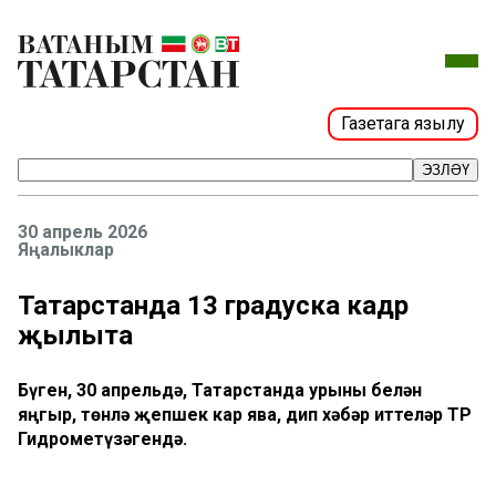
Газетага язылу
ЭЗЛӘҮ
30 апрель 2026
Яңалыклар
Татарстанда 13 градуска кадәр
җылыта
Бүген, 30 апрельдә, Татарстанда урыны белән
яңгыр, төнлә җепшек кар ява, дип хәбәр иттеләр ТР
Гидрометүзәгендә.