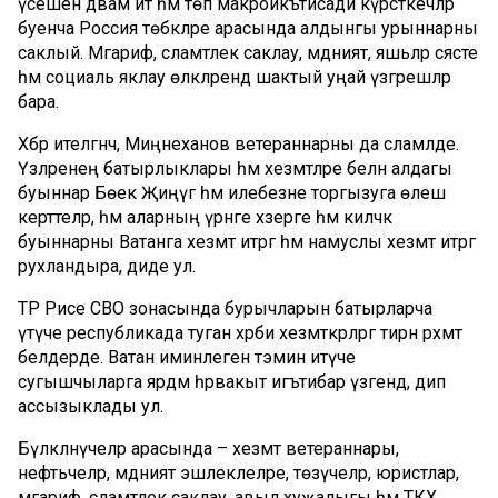
үсешен дәвам итә һәм төп макроикътисади күрсәткечләр
буенча Россия төбәкләре арасында алдынгы урыннарны
саклый. Мәгариф, сәламәтлек саклау, мәдәният, яшьләр сәясәте
һәм социаль яклау өлкәләрендә шактый уңай үзгәрешләр
бара.
Хәбәр ителгәнчә, Миңнеханов ветераннарны да сәламләде.
Үзләренең батырлыклары һәм хезмәтләре белән алдагы
буыннар Бөек Җиңүгә һәм илебезне торгызуга өлеш
керттеләр, һәм аларның үрнәге хәзерге һәм киләчәк
буыннарны Ватанга хезмәт итәргә һәм намуслы хезмәт итәргә
рухландыра, диде ул.
ТР Рәисе СВО зонасында бурычларын батырларча
үтәүче республикада туган хәрби хезмәткәрләргә тирән рәхмәт
белдерде. Ватан иминлеген тәэмин итүче
сугышчыларга ярдәм һәрвакыт игътибар үзәгендә, дип
ассызыклады ул.
Бүләкләнүчеләр арасында – хезмәт ветераннары,
нефтьчеләр, мәдәният эшлеклеләре, төзүчеләр, юристлар,
мәгариф, сәламәтлек саклау, авыл хуҗалыгы һәм ТКХ