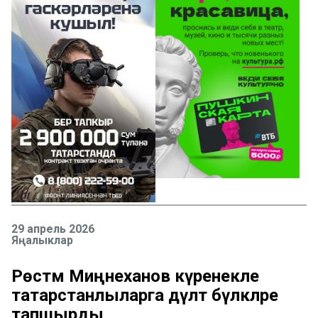
29 апрель 2026
Яңалыклар
Рөстәм Миңнеханов күренекле
татарстанлыларга дәүләт бүләкләре
тапшырды