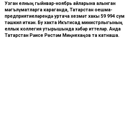
Узган елның гыйнвар-ноябрь айларына алынган
мәгълүматларга караганда, Татарстан оешма-
предприятиеләрендә уртача хезмәт хакы 59 994 сум
тәшкил иткән. Бу хакта Икътисад министрлыгының
еллык коллегия утырышында хәбәр иттеләр. Анда
Татарстан Рәисе Рөстәм Миңнехаңов та катнаша.
Уртача хезмәт хакы күрсәткече буенча республика Идел
буе федераль округында беренче урында тора.
Чагыштыру өчен, 2022 елда Татарстанда әлеге күрсәткеч
52 274 мең сум, 2021 елда 45 800 сумны тәшкил иткән.
Иң күп уртача хезмәт хакы алучылар казылма
байлыклар чыгару (94,6 мең сум), мәгълүматлаштыру
һәм элемтә (92,4 мең сум), финанслау һәм иминият
эшчәнлеге (86,4 мең сум) тармакларында эшли.
Комментарий 0