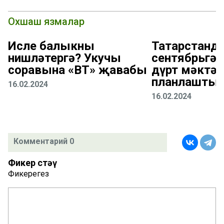
Охшаш язмалар
Исле балыкны
Татарстанда
нишләтергә? Укучы
сентябрьгә 
соравына «ВТ» җавабы
дүрт мәктәп
планлаштыр
16.02.2024
16.02.2024
Комментарий 0
Фикер өстәү
Фикерегез