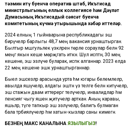
тәэмин итү буенча оператив штаб, Икътисад
министрлыгының еллык коллегиясе һәм Дәүләт
Думасының Икътисадый сәясәт буенча
комитетының күчмә утырышында хәбәр иттеләр.
2024 елның 1 гыйнварына республикадагы эш
бирүчеләр барлыгы 48,7 мең вакансия урнаштырган.
Былтыр мәшгульлек үзәкләренә төрле сораулар белән 92
меңгә якын кеше мөрәҗәгать иткән. Шул исәптән, 30 мең
кешене, эш эзләүче буларак, исәпкә алганнар. 2023 елда
22 мең кешене эшкә урнаштырганнар.
Быел эшсезләр арасында урта һәм югары белемлеләр,
авылда яшәүчеләр, алдагы эштән үз теләге белән китүчеләр,
эш стажын дәвам иттерергә теләүчеләр, инвалидлар һәм
пенсиягә чыгу яшенә җитүчеләр арткан. Аның каравы,
яшьләр, тәүге тапкыр эш эзләүчеләр, балигъ булмаган
бала тәрбияләүчеләр һәм хатын-кызлар саны кимегән.
БЕЗНЕҢ МАКС КАНАЛЫНА
ЯЗЫЛЫГЫЗ
!