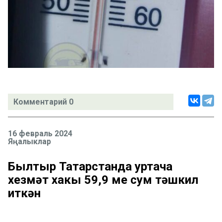
Комментарий 0
16 февраль 2024
Яңалыклар
Былтыр Татарстанда уртача
хезмәт хакы 59,9 мең сум тәшкил
иткән