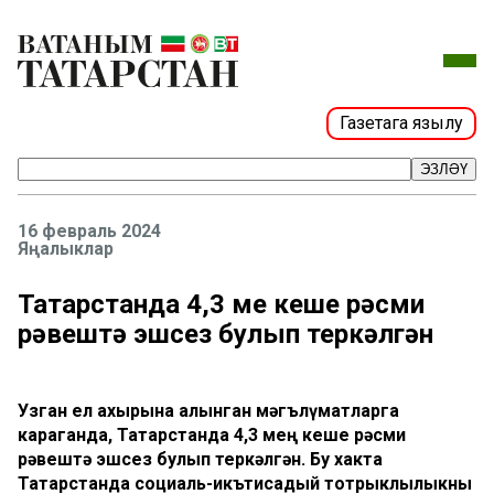
Газетага язылу
ЭЗЛӘҮ
16 февраль 2024
Яңалыклар
Татарстанда 4,3 мең кеше рәсми
рәвештә эшсез булып теркәлгән
Узган ел ахырына алынган мәгълүматларга
караганда, Татарстанда 4,3 мең кеше рәсми
рәвештә эшсез булып теркәлгән. Бу хакта
Татарстанда социаль-икътисадый тотрыклылыкны