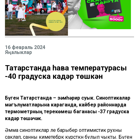
16 февраль 2024
Яңалыклар
Татарстанда һава температурасы
-40 градуска кадәр төшкән
Бүген Татарстанда – зәмһәрир суык. Синоптикалар
мәгълүматларына караганда, кайбер районнарда
термометрның терекөмеш баганасы -37 градуска
кадәр төшәчәк.
Әмма синоптиклар әле барыбер оптимистик рухны
саклап, санны киметебрәк күрсәткән булып чыкты. Бүген