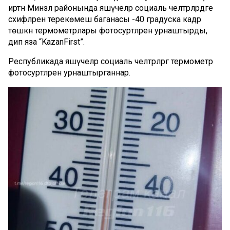
иртән Минзәлә районында яшәүчеләр социаль челтәрләрдәге
сәхифәләренә терекөмеш баганасы -40 градуска кадәр
төшкән термометрлары фотосурәтләрен урнаштырды,
дип яза “KazanFirst”.
Республикада яшәүчеләр социаль челтәрләргә термометр
фотосурәтләрен урнаштырганнар.