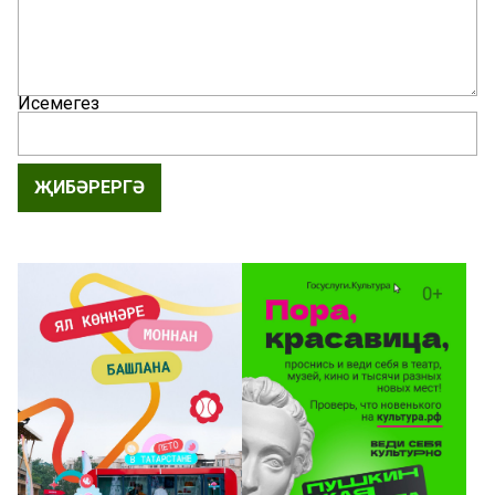
Исемегез
ҖИБӘРЕРГӘ