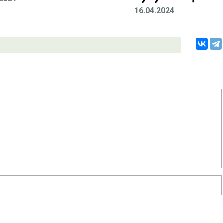
16.04.2024