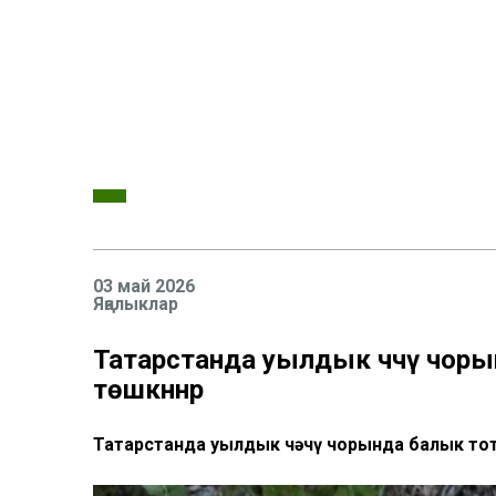
03 май 2026
Яңалыклар
Татарстанда уылдык чәчү чоры
төшкәннәр
Татарстанда уылдык чәчү чорында балык тот