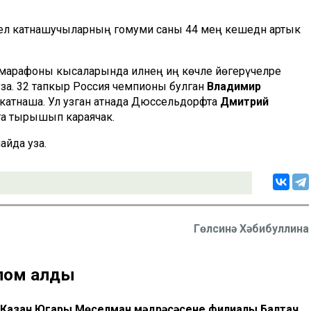
ыел катнашучыларның гомуми саны 44 мең кешедән артык
 марафоны кысаларында илнең иң көчле йөгерүчеләре
за. 32 тапкыр Россия чемпионы булган
Владимир
катнаша. Ул узган атнада Дюссельдорфта
Дмитрий
рга тырышып караячак.
айда уза.
Гөлсинә Хәбибуллина
плом алды
е Казан Югары Мөселман мәдрәсәсенең филиалы Балтач