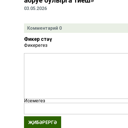
абруе булырга тиеш»
03.05.2026
Комментарий 0
Фикер өстәү
Фикерегез
Исемегез
ҖИБӘРЕРГӘ