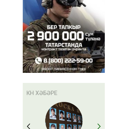
КӨН ХӘБӘРЕ