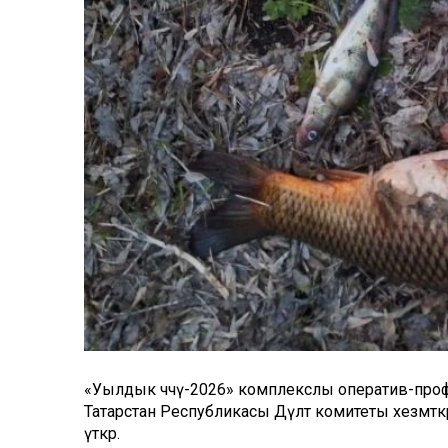
«Уылдык чәчү-2026» комплекслы оператив-про
Татарстан Республикасы Дәүләт комитеты хезмәт
үткәрә.