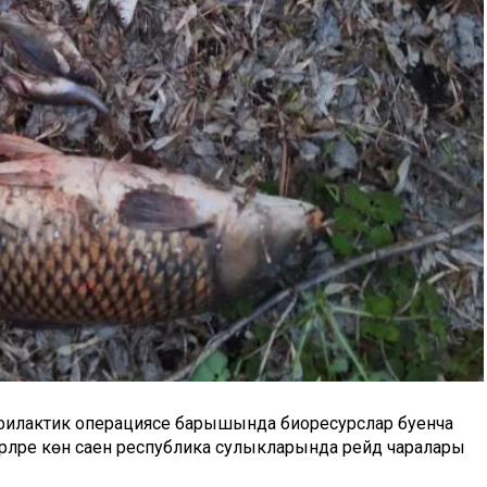
филактик операциясе барышында биоресурслар буенча
кәрләре көн саен республика сулыкларында рейд чаралары