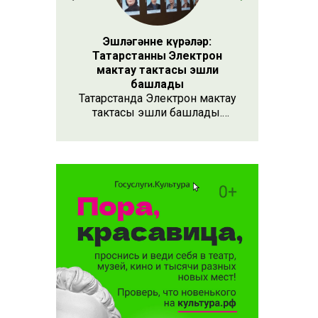
Эшләгәнне күрәләр:
Татарстанның Электрон
мактау тактасы эшли
башлады
Татарстанда Электрон мактау
тактасы эшли башлады.
Хезмәтенә күрә хөрмәт
күрсәтүнең заманча алымы
бу. Анда 15 меңнән артык
кеше турында мәгълүмат
тупланган. Исемлекне ел
саен яңартып торачаклар.
Лаеклыларга исә махсус
таныклык та бирәчәкләр.