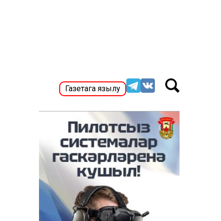
Газетага язылу