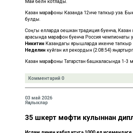
Май белән котлады.
Казан марафоны Казанда 12нче тапкыр уза. Б
булды.
Соңгы елларда оешкан традиция буенча, Казан
арасында марафон буенча Россия чемпионаты у
Никитин
Казандагы ярышларда икенче тапкыр 
Неделин
куйган ил рекордын (2:08:54) яңарты
Казан марафоны Татарстан башкаласында 1-3 м
Комментарий 0
03 май 2026
Яңалыклар
35 шәкерт мөфти кулыннан ди
Ислам динен кабул итүгә 1000 ел исемендәг