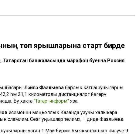
нының төп ярышларына старт бирде
ә, Татарстан башкаласында марафон буенча Россия
рынбасары
Ләйлә Фазлыева
барлык катнашучыларны
 42,2 һәм 21,1 километрлы дистанцияләргә йөгерү
наша. Бу хакта
"Татар-информ"
яза.
анов
исеменнән меңьеллык Казанда узучы халыкара
 сәламлим. Сезгә уңышлар телим», – диде Фазлыева.
ашучыларны узган 1 Май бәйрәме һәм якынлашып килүче 9