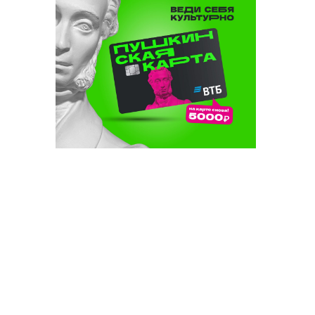
быел биш
лачак»