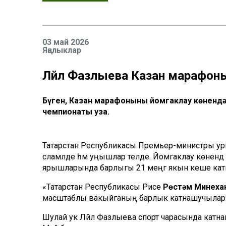
03 май 2026
Яңалыклар
Ләйлә Фазлыева Казан марафо
Бүген, Казан марафонының йомгаклау көненд
чемпионаты уза.
Татарстан Республикасы Премьер-министры у
сәламләде һәм уңышлар теләде. Йомгаклау көнендә
ярышларында барлыгы 21 меңгә якын кеше кат
«Татарстан Республикасы Рәисе
Рөстәм Миңнех
масштаблы вакыйганың барлык катнашучыларын
Шулай ук Ләйлә Фазлыева спорт чарасында катн