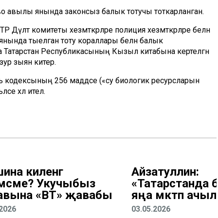
 авылы янында законсыз балык тотучы тоткарланган.
Дәүләт комитеты хезмәткәрләре полиция хезмәткәрләре белән
янында тыелган тоту кораллары белән балык
а Татарстан Республикасының Кызыл китабына кертелгән
ур зыян китерә.
ть кодексының 256 маддәсе («су биологик ресурсларын
се хәл ителә.
ина киленгә
Айзатуллин:
мәсме? Укучыбыз
«Татарстанда 
авына «ВТ» җавабы
яңа мәктәп ачы
.2026
03.05.2026