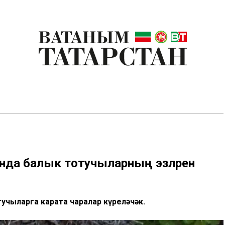
нда балык тотучыларның эзләренә
учыларга карата чаралар күреләчәк.