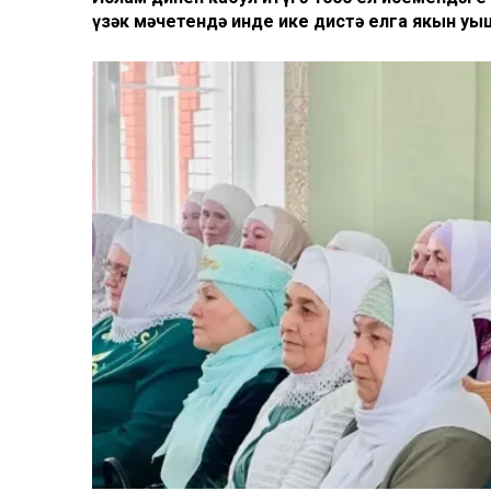
үзәк мәчетендә инде ике дистә елга якын уңы