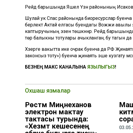
Рейд барышында Яшел Үзән районының Исаково
Шулай ук Спас районында биоресурслар буенча ТР 
берлектә Актай елгасы буендагы Вожжи авылы 
каптыручының эзенә төшкәннәр. Рейд барышынд
төр балыкны тотулары ачыкланган, бу тагын да з
Хәзерге вакытта ике очрак буенча да РФ Җиная
законсыз тоту») буенча җинаять эше кузгату мәсьәлә
БЕЗНЕҢ МАКС КАНАЛЫНА
ЯЗЫЛЫГЫЗ
!
Охшаш язмалар
Рөстәм Миңнеханов
Маш
электрон мактау
кит
тактасы турында:
сор
«Хезмәт кешесенең
03.05