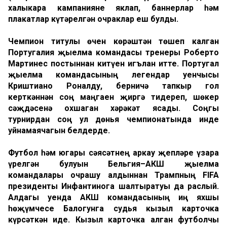
халыкара кампанияне яклап
,
баннерлар һәм
плакатлар күтәрелгән очраклар еш булды.
Чемпион титулы
өчен
көрәштән төшеп калган
Португалия җыелма командасы тренеры Роберто
Мартинес постыннан китүен игълан итте. Португал
җыелма командасының легендар уенчысы
Криштиан
о
Роналду
,
берничә тапкыр гол
керткәннән соң маңгаен җиргә тидереп
,
шөкер
сәҗдәсенә охшаган хәрәкәт ясады. Соңгы
турнирдан соң ул дөнья чемпионатында инде
уйнамаячагын белдерде.
Футбол һәм югары сәясәтнең аркау җепләре үзара
үрелгән булуын Бельгия
–
АКШ җыелма
командалары очрашу алдыннан Трампның FIFA
президенты Инфантинога шалтыратуы да раслый.
Алдагы уенда АКШ командасының иң яхшы
һөҗүмчесе Балогунга судья кызыл карточка
күрсәткән иде. Кызыл карточка алган футболчы