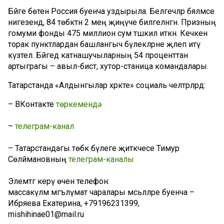
Бәйге бөтен Россия буенча уздырыла. Белгечләр бәяләмәсе
нигезендә, 84 төбәктән 2 мең җиңүче билгеләнгән. Призның
гомуми фонды 475 миллион сум тәшкил иткән. Кечкенә
торак пунктлардан башлангыч бүлекләрне җәлеп итү
күзәтелә. Бәйгедә катнашучыларның 54 проценттан
артыграгы – авыл-бистә, хутор-станица командалары.
Татарстанда «Алдынгылар хәрәкәте» социаль челтәрләрдә:
– ВКонтакте
төркемендә
–
телеграм-канал
– Татарстандагы төбәк бүлеге җитәкчесе Тимур
Сөләймановның
телеграм-каналы
Элемтәгә керү өчен телефон:
массакүләм мәгълүмат чаралары мәсьәләләре буенча –
Ибряева Екатерина, +79196231399,
mishihinae01@mail.ru