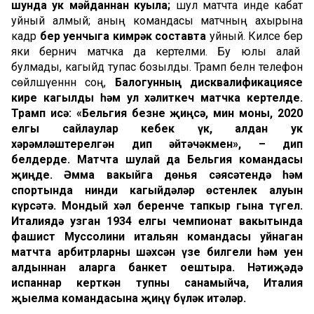
шунда ук мәйданнан куыла;
шул матчта инде кабат
уйный алмый; аның командасы матчның ахырына
кадәр
бер уенчыга кимрәк составта
уйный. Киләсе бер
яки берничә матчка да кертелми. Бу юлы алай
булмады, кагыйдә тупас бозылды. Трамп белән телефон
сөйләшүеннән соң,
Балогунның дисквалификациясе
кире кагылды һәм ул хәлиткеч матчка кертелде.
Трамп исә: «Бельгия безне җиңсә, мин моны, 2020
елгы сайлаулар кебек үк, алдан ук
хәрәмләштерелгән дип әйтәчәкмен»,
–
дип
белдерде. Матчта шулай да Бельгия командасы
җиңде. Әмма вакыйга дөнья сәясәтендә һәм
спортында нинди кагыйдәләр өстенлек алуын
күрсәтә. Мондый хәл беренче тапкыр гына түгел.
Италиядә уз
ган
1934 елгы чемпион
а
т вакытында
фашист Муссолини итальян командасы уйнаган
матчта арбитрларны шәхсән үзе билгели һәм уен
алдыннан аларга банкет оештыра. Нәтиҗәдә
испаннар керткән тупны санамыйча, Италия
җыелма командасына җиңү бүләк итәләр.