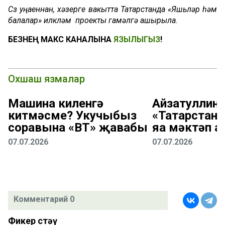
Сүз уңаеннан, хәзерге вакытта Татарстанда «Яшьләр һәм
балалар» илкүләм проекты гамәлгә ашырыла.
БЕЗНЕҢ МАКС КАНАЛЫНА
ЯЗЫЛЫГЫЗ
!
Охшаш язмалар
Машина киленгә
Айзатуллин:
китмәсме? Укучыбыз
«Татарстан
соравына «ВТ» җавабы
яңа мәктәп 
07.07.2026
07.07.2026
Комментарий 0
Фикер өстәү