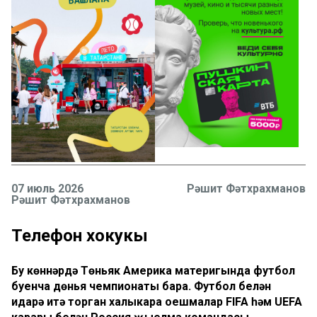
07 июль 2026
Рәшит Фәтхрахманов
Рәшит Фәтхрахманов
Телефон хокукы
Бу көннәрдә Төньяк Америка материгында футбол
буенча дөнья чемпионаты бара. Футбол белән
идарә итә торган халыкара оешмалар FIFA һәм UEFA