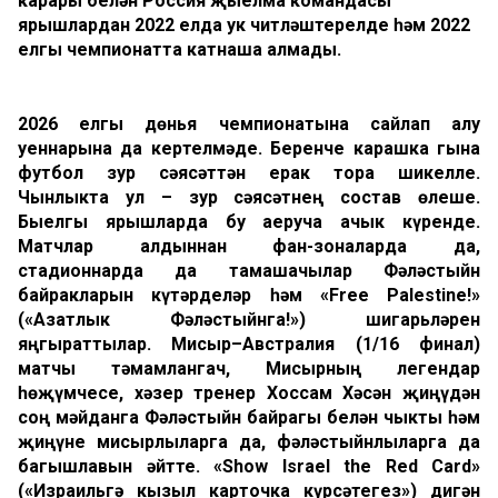
карары белән Россия җыелма командасы
ярышлардан 2022 елда ук читләштерелде һәм 2022
елгы чемпионатта катнаша алмады.
2026 елгы дөнья чемпионатына сайлап алу
уеннарына да кертелмәде. Беренче карашка гына
футбол зур сәясәттән ерак тора шикелле.
Чынлыкта ул
–
зур сәясәтнең состав өлеше.
Быелгы ярышларда бу аеруча ачык күренде.
Матчлар алдыннан фан-зоналарда да,
стадионнарда да тамашачылар Фәләстыйн
байракларын күтәрделәр һәм «Free Palestine
!
»
(«Азатлык Фәләстыйнга
!
») шигарьләрен
яңгыраттылар. Мисыр–Австралия (1/16 финал)
матчы
тәмамлангач
, Мисырның легендар
һөҗүмчесе, хәзер тренер Хоссам Хәсән җиңүдән
соң мәйданга Фәләстыйн байрагы белән чыкты һәм
җиңүне мисырлыларга да, фәләстыйнлыларга да
багышлавын әйтте. «Show Israel the Red Card»
(«Израильгә кызыл карточка күрсәтегез») дигән