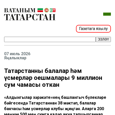
Газетага язылу
ЭЗЛӘҮ
07 июль 2026
Яңалыклар
Татарстанның балалар һәм
үсмерләр оешмалары 9 миллион
сум чамасы откан
«Алдынгылар хәрәкәте»нең башлангыч бүлекләре
бәйгесендә Татарстаннан 38 мәктәп, балалар
бакчасы һәм үсмерләр клубы җиңгән. Аларга 200
меңнән 500 мең сумга кадәр акча тапшырганнар.