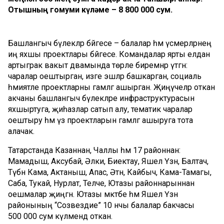
Отышның гомуми күләме – 8 800 000 сум.
Башлангыч бүлекләр бәйгесе – балалар һәм үсмерләрнең
иң яхшы проектлары бәйгесе. Командалар ярты елдан
артыграк вакыт дәвамында төрле биремнәр үтәгән:
чаралар оештырган, изге эшләр башкарган, социаль
әһәмиятле проектларны гамәлгә ашырган. Җиңүчеләр откан
акчаны башлангыч бүлекләре инфраструктурасын
яхшыртуга, җиһазлар сатып алу, тематик чаралар
оештыру һәм үз проектларын гамәлгә ашыруга тота
алачак.
Татарстанда Казаннан, Чаллы һәм 17 районнан:
Мамадыш, Аксубай, Әлки, Биектау, Яшел Үзән, Балтач,
Түбән Кама, Актаныш, Апас, Әтнә, Кайбыч, Кама-Тамагы,
Саба, Тукай, Нурлат, Теләче, Ютазы районнарыннан
оешмалар җиңгән. Ютазы мәктәбе һәм Яшел Үзән
районының “Созвездие” 10 нчы балалар бакчасы
500 000 сум күләмендә откан.