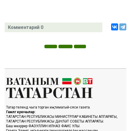
Комментарий 0
Татар телендә чыга торган иҗтимагый-сәяси газета.
Гамәлгә куючылар:
ТАТАРСТАН РЕСПУБЛИКАСЫ МИНИСТРЛАР КАБИНЕТЫ АППАРАТЫ,
ТАТАРСТАН РЕСПУБЛИКАСЫ ДӘҮЛӘТ СОВЕТЫ АППАРАТЫ.
Баш мөхәррир ФАЗУЛЛИН ИЛНАЗ ФАИС УЛЫ.
Газета Элемтә, мәгълүмати технологияләр һәм массакүләм