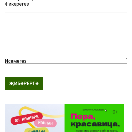
Фикерегез
Исемегез
ҖИБӘРЕРГӘ