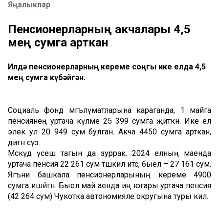
Яңалыклар
Пенсионерларның акчалары 4,5
мең сумга арткан
Илдә пенсионерларның кереме соңгы ике елда 4,5
мең сумга күбәйгән.
Социаль фонд мәгълүматларына караганда, 1 майга
пенсиянең уртача күләме 25 399 сумга җиткән. Ике ел
элек ул 20 949 сум булган. Акча 4450 сумга арткан,
дигән сүз.
Мәскәүдә үсеш тагын да зуррак. 2024 елның маенда
уртача пенсия 22 261 сум тәшкил итсә, быел – 27 161 сум.
Ягъни башкала пенсионерларының кереме 4900
сумга ишәйгән. Быел май аенда иң югары уртача пенсия
(42 264 сум) Чукотка автономияле округына туры килә.