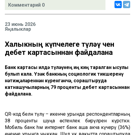
Комментарий 0
23 июнь 2026
Яңалыклар
Халыкның күпчелеге түләү өчен
дебет картасыннан файдалана
Банк картасы илдә түләүнең иң киң таралган ысулы
булып кала. Үзәк банкның социологик тикшеренү
нәтиҗәләреннән күренгәнчә, сораштыруда
катнашучыларның 79 проценты дебет картасыннан
файдалана.
QR-код белән түләү – икенче урында: респондентларның
38 проценты шуңа өстенлек бирүләрен күрсәткән.
Мобиль банк һәм интернет банк аша акча күчерү (36%)
өченче урынга чыккан. Шул ук вакытта сораштыруда