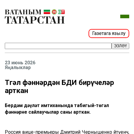
Газетага язылу
ЭЗЛӘҮ
23 июнь 2026
Яңалыклар
Төгәл фәннәрдән БДИ бирүчеләр
арткан
Бердәм дәүләт имтиханында табигый-төгәл
фәннәрне сайлаучылар саны арткан.
Россия вице-премьеры Дмитрий Чернышенко әйтүенчә,