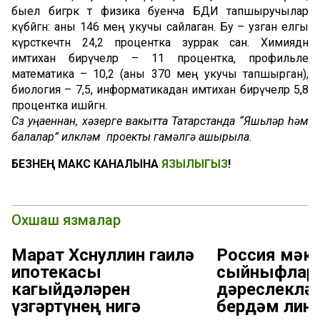
быел бигрәк тә физика буенча БДИ тапшыручылар
күбәйгән: аны 146 мең укучы сайлаган. Бу – узган елгы
күрсәткечтән 24,2 процентка зуррак сан. Химиядән
имтихан бирүчеләр – 11 процентка, профильле
математика – 10,2 (аны 370 мең укучы тапшырган),
биология – 7,5, информатикадан имтихан бирүчеләр 5,8
процентка ишәйгән.
Сүз уңаеннан, хәзерге вакытта Татарстанда “Яшьләр һәм
балалар” илкүләм проекты гамәлгә ашырыла.
БЕЗНЕҢ МАКС КАНАЛЫНА
ЯЗЫЛЫГЫЗ
!
Охшаш язмалар
Марат Хөснуллин гаилә
Россия мәкт
ипотекасы
сыйныфлар ө
кагыйдәләрен
дәреслеклә
үзгәртүнең нигә
бердәм лин