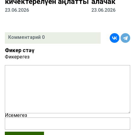
кичектерелүен аңлатты
алачак
23.06.2026
23.06.2026
Комментарий 0
Фикер өстәү
Фикерегез
Исемегез