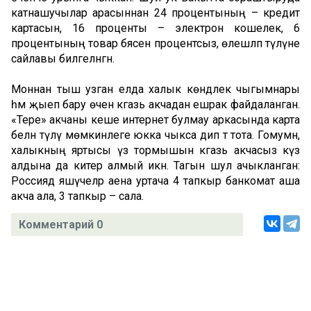
катнашучылар арасыннан 24 процентының – кредит
картасын, 16 проценты – электрон кошелек, 6
процентының товар бәясен процентсыз, өлешләп түләүне
сайлавы билгеләнгән.
Моннан тыш узган елда халык көндәлек чыгымнары
һәм җыеп бару өчен кәгазь акчадан ешрак файдаланган.
«Тере» акчаны кеше интернет булмау аркасында карта
белән түләү мөмкинлеге юкка чыкса дип тә тота. Гомумән,
халыкның яртысы үз тормышын кәгазь акчасыз күз
алдына да китерә алмый икән. Тагын шул ачыкланган:
Россиядә яшәүчеләр аена уртача 4 тапкыр банкомат аша
акча ала, 3 тапкыр – сала.
Комментарий 0