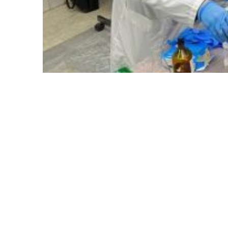
Чарада яшүсмерләр, балалар һәм аларның ата-а
уникаль мөмкинлек иде. Проектта катнашучыларг
кергән 20 интерактив тәкъдим ителде. КФУ үз инст
роботларны программалаштырып, дроннарны эшл
мөмкинлеге бирелде.
Комментарий 0