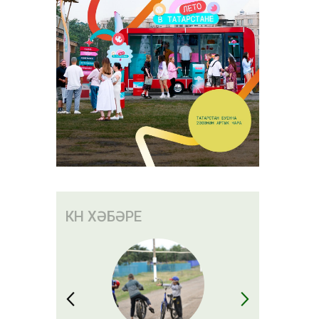
КӨН ХӘБӘРЕ
әсе
торышы
ын