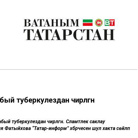
бый туберкулездан чирләгән
бый туберкулездан чирләгән. Сәламәтлек саклау
Фатыйхова “Татар-информ” хәбәрчесенә шул хакта сөйләп