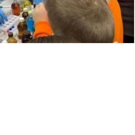
налары катнашты. Бу студент тормышына чуму өчен
а төрле мастер-класслар, викториналар һәм күргәзмәләр
итутларын тәкъдим итте. Кунакларга химик тәҗрибәләр үткәрү,
әтеп карау һәм киберспорт турнирларында катнашу
Регина Гыйниятуллина