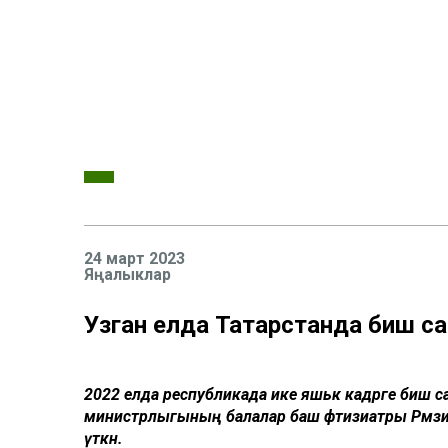
24 март 2023
Яңалыклар
Узган елда Татарстанда биш са
2022 елда республикада ике яшькә кадәрге биш са
министрлыгының балалар баш фтизиатры Рәмзия 
үткән.