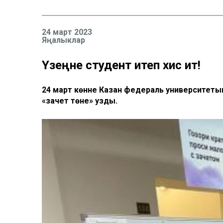
24 март 2023
Яңалыклар
Үзеңне студент итеп хис ит!
24 март көнне Казан федераль университеты
«зачет төне» узды.