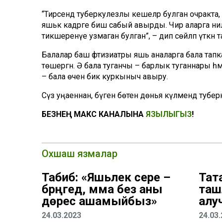
“Тирәсендә туберкулезлы кешеләр булган очракта
яшькә кадәрге биш сабый авырды. Чир аларга ән
тикшеренүе узмаган булган”, – дип сөйләп үткән т
Балалар баш фтизиатры яшь аналарга бала тапка
төшергән. Ә бала туганчы – барлык туганнары һәм
– бала өчен бик куркыныч авыру.
Сүз уңаеннан, бүген бөтен дөнья күләмендә тубер
БЕЗНЕҢ МАКС КАНАЛЫНА
ЯЗЫЛЫГЫЗ
!
Охшаш язмалар
Табиб: «Яшьлек сере –
Тат
бәрәңгедә, әмма без аны
таш
дөрес ашамыйбыз»
алу
24.03.2023
24.03