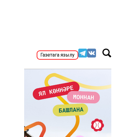
Газетага язылу