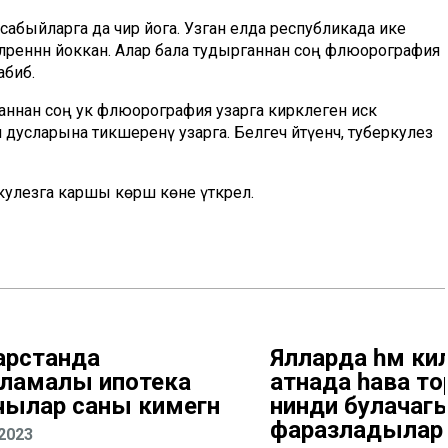
, сабыйларга да чир йога. Узган елда республикада ике
иләреннән йоккан. Алар бала тудырганнан соң флюорография
абиб.
ннан соң ук флюорография узарга кирәклеген искә
 дусларына тикшеренү узарга. Белгеч әйтүенчә, туберкулез
кулезга каршы көрәш көне үткәрелә.
арстанда
Ялларда һәм кил
ламалы ипотека
атнада һава 
чылар саны кимегән
нинди булачаг
фаразладылар
.2023