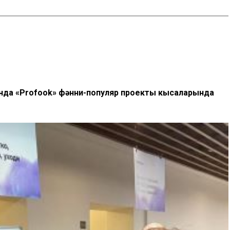
нда «Profook» фәнни-популяр проекты кысаларында