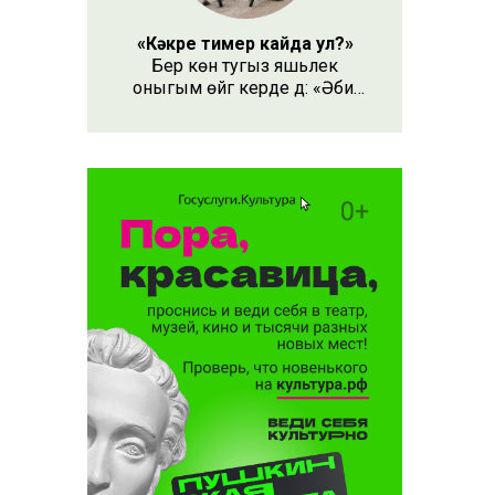
«Кәкре тимер кайда ул?»
Бер көн тугыз яшьлек
оныгым өйгә керде дә: «Әби,
безнең кәкре тимер кайда
ул?» – дип сорады.