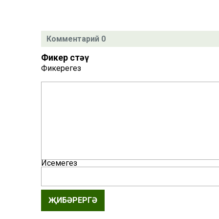
Комментарий 0
Фикер өстәү
Фикерегез
Исемегез
ҖИБӘРЕРГӘ