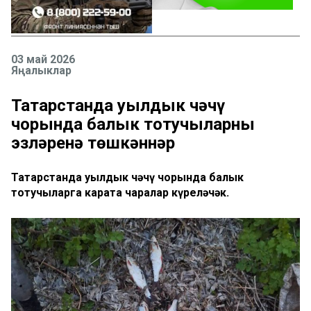
03 май 2026
Яңалыклар
Татарстанда уылдык чәчү
чорында балык тотучыларның
эзләренә төшкәннәр
Татарстанда уылдык чәчү чорында балык
тотучыларга карата чаралар күреләчәк.