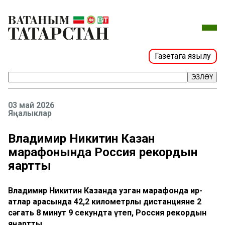
Газетага язылу
ЭЗЛӘҮ
03 май 2026
Яңалыклар
Владимир Никитин Казан
марафонында Россия рекордын
яңартты
Владимир Никитин Казанда узган марафонда ир-
атлар арасында 42,2 километрлы дистанцияне 2
сәгать 8 минут 9 секундта үтеп, Россия рекордын
яңартты.