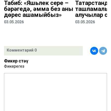
Табиб: «Яшьлек сере –
Татарстанд
бәрәңгедә, әмма без аны
ташламалы 
дөрес ашамыйбыз»
алучылар с
03.05.2026
03.05.2026
Комментарий 0
Фикер өстәү
Фикерегез