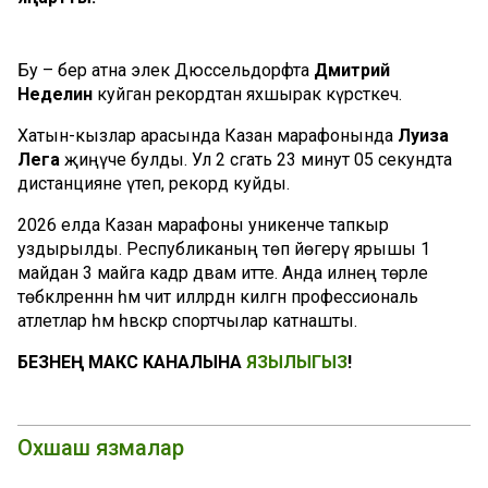
Бу – бер атна элек Дюссельдорфта
Дмитрий
Неделин
куйган рекордтан яхшырак күрсәткеч.
Хатын-кызлар арасында Казан марафонында
Луиза
Лега
җиңүче булды. Ул 2 сәгать 23 минут 05 секундта
дистанцияне үтеп, рекорд куйды.
2026 елда Казан марафоны уникенче тапкыр
уздырылды. Республиканың төп йөгерү ярышы 1
майдан 3 майга кадәр дәвам итте. Анда илнең төрле
төбәкләреннән һәм чит илләрдән килгән профессиональ
атлетлар һәм һәвәскәр спортчылар катнашты.
БЕЗНЕҢ МАКС КАНАЛЫНА
ЯЗЫЛЫГЫЗ
!
Охшаш язмалар