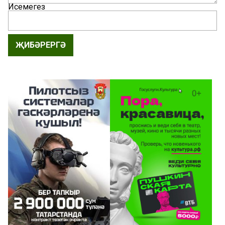
Исемегез
ҖИБӘРЕРГӘ