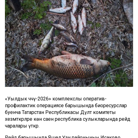
«Уылдык чәчү-2026» комплекслы оператив-
профилактик операциясе барышында биоресурслар
буенча Татарстан Республикасы Дәүләт комитеты
хезмәткәрләре көн саен республика сулыкларында рейд
чаралары үткәрә.
Рейд барышында Яшел Үзән районының Исаково