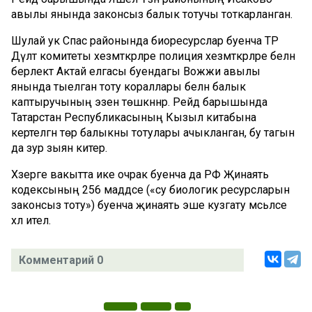
авылы янында законсыз балык тотучы тоткарланган.
Шулай ук Спас районында биоресурслар буенча ТР
Дәүләт комитеты хезмәткәрләре полиция хезмәткәрләре белән
берлектә Актай елгасы буендагы Вожжи авылы
янында тыелган тоту кораллары белән балык
каптыручының эзенә төшкәннәр. Рейд барышында
Татарстан Республикасының Кызыл китабына
кертелгән төр балыкны тотулары ачыкланган, бу тагын
да зур зыян китерә.
Хәзерге вакытта ике очрак буенча да РФ Җинаять
кодексының 256 маддәсе («су биологик ресурсларын
законсыз тоту») буенча җинаять эше кузгату мәсьәләсе
хәл ителә.
Комментарий 0