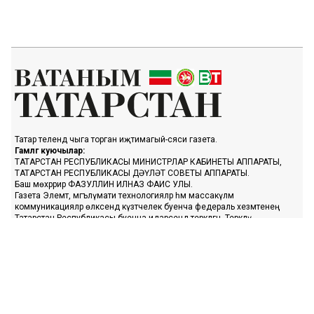
Татар телендә чыга торган иҗтимагый-сәяси газета.
Гамәлгә куючылар:
ТАТАРСТАН РЕСПУБЛИКАСЫ МИНИСТРЛАР КАБИНЕТЫ АППАРАТЫ,
ТАТАРСТАН РЕСПУБЛИКАСЫ ДӘҮЛӘТ СОВЕТЫ АППАРАТЫ.
Баш мөхәррир ФАЗУЛЛИН ИЛНАЗ ФАИС УЛЫ.
Газета Элемтә, мәгълүмати технологияләр һәм массакүләм
коммуникацияләр өлкәсендә күзәтчелек буенча федераль хезмәтенең
Татарстан Республикасы буенча идарәсендә теркәлгән. Теркәлү
таныклыгы: ПИ № ТУ16-01758, 23.08.2023.
«Ватаным Татарстан» газетасы сайтыннан материалларны
файдаланган очракта гиперссылка күрсәтү мәҗбүри.
Әлеге ресурста 16+ категорияләренә кергән мәгълүмат булырга
мөмкин.
Без cookie-файллар кулланабыз. «Ватаным Татарстан» сайтына
кергәндә сез әлеге белдерүгә, шәхси мәгълүматларны эшкәртүгә, Шәхси
мәгълүматлар турындагы сәясәткә һәм Конфиденциальлек сәясәте нигезендә