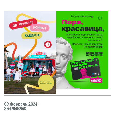
09 февраль 2024
Яңалыклар