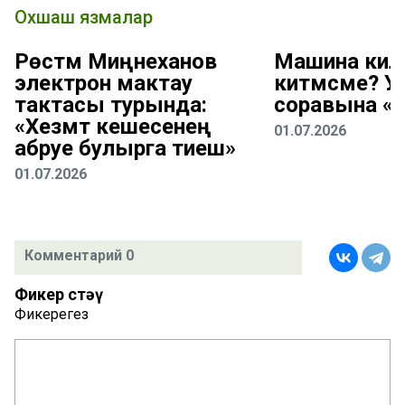
Охшаш язмалар
Рөстәм Миңнеханов
Машина киле
электрон мактау
китмәсме? 
тактасы турында:
соравына «
«Хезмәт кешесенең
01.07.2026
абруе булырга тиеш»
01.07.2026
Комментарий 0
Фикер өстәү
Фикерегез