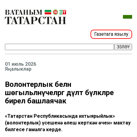
Газетага язылу
ЭЗЛӘҮ
01 июль 2026
Яңалыклар
Волонтерлык белән
шөгыльләнүчеләргә дәүләт бүләкләре
бирелә башлаячак
«Татарстан Республикасында ихтыярыйлык»
(волонтерлык) үсешенә өлеш керткән өчен» мактау
билгесе гамәлгә керде.