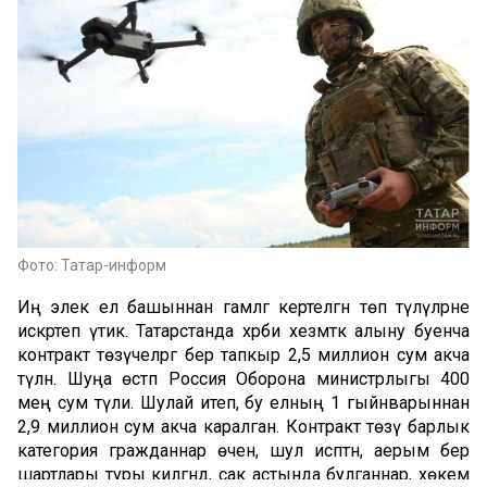
Фото: Татар-информ
Иң элек ел башыннан гамәлгә кертелгән төп түләүләрне
искәртеп үтик. Татарстанда хәрби хезмәткә алыну буенча
контракт төзүчеләргә бер тапкыр 2,5 миллион сум акча
түләнә. Шуңа өстәп Россия Оборона министрлыгы 400
мең сум түли. Шулай итеп, бу елның 1 гыйнварыннан
2,9 миллион сум акча каралган. Контракт төзү барлык
категория гражданнар өчен, шул исәптән, аерым бер
шартлары туры килгәндә, сак астында булганнар, хөкем