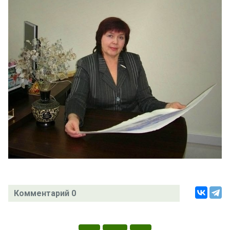
Комментарий 0