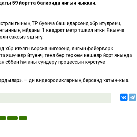
агы 59 йортта балконда янгын чыккан.
истрлыгының ТР буенча баш идарәсендә хәбәр итүләренчә,
 Янгынның мәйданы 1 квадрат метр тәшкил иткән. Якынча
елән саксыз эш итү.
ндә хәбәр ителгән версия нигезендә, янгын фейерверк
яшәүчеләр әйтүенчә, төнлә бер төркем кешеләр йорт янында
 сәбәбен һәм аны сүндерү процессын күрсәтүче
бардылар», — ди видеороликларның берсендә хатын-кыз.