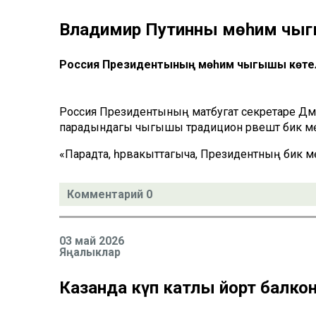
Владимир Путинның мөһим чы
Россия Президентының мөһим чыгышы көтел
Россия Президентының матбугат секретаре Дми
парадындагы чыгышы традицион рәвештә бик мөһим ә
«Парадта, һәрвакыттагыча, Президентның бик мө
Комментарий 0
03 май 2026
Яңалыклар
Казанда күп катлы йорт балк