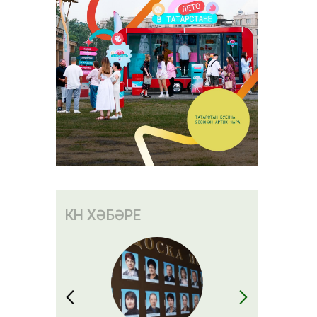
үбән
ң
КӨН ХӘБӘРЕ
ерергә
 аңлатты