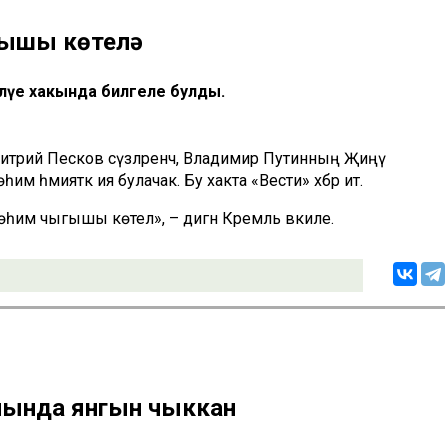
гышы көтелә
үе хакында билгеле булды.
трий Песков сүзләренчә, Владимир Путинның Җиңү
һәмияткә ия булачак. Бу хакта «Вести» хәбәр итә.
һим чыгышы көтелә», – дигән Кремль вәкиле.
онында янгын чыккан