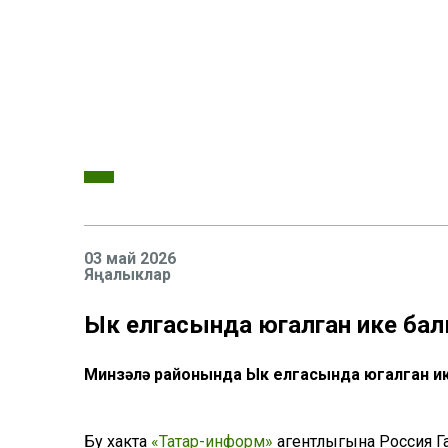
03 май 2026
Яңалыклар
Ык елгасында югалган ике ба
Минзәлә районында Ык елгасында югалган и
Бу хакта
«Татар-информ»
агентлыгына Россия Га