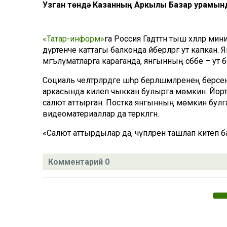
Узган төндә Казанның Аркылы Базар урамынд
«Татар-информ»
га Россия Гадәттән тыш хәлләр мин
дүртенче каттагы балконда әйберләргә ут капкан.
мәгълүматларга караганда, янгынның сәбәбе – ут б
Социаль челтәрләрдәге шәһәр берләшмәләренең берсе
аркасында килеп чыккан булырга мөмкин. Йортта 
салют аттырган. Постка янгынның мөмкин булган
видеоматериаллар да теркәлгән.
«Салют аттырдылар да, чүпләрен ташлап китеп 
Комментарий 0