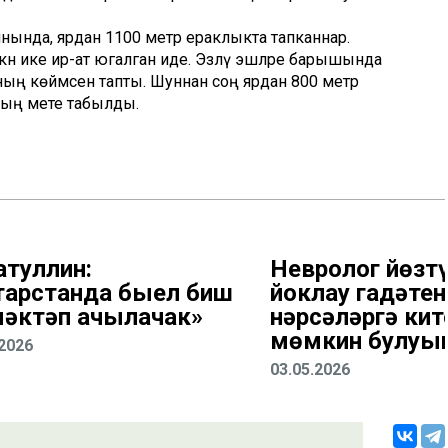
нында, ярдан 1100 метр ераклыкта тапканнар.
ткән ике ир-ат югалган иде. Эзләү эшләре барышында
ның көймәсен тапты. Шуннан соң ярдан 800 метр
ның мәете табылды.
атуллин:
Невролог йөзт
тарстанда быел биш
йоклау гадәтене
 мәктәп ачылачак»
нәрсәләргә кит
мөмкин булуын
.2026
03.05.2026