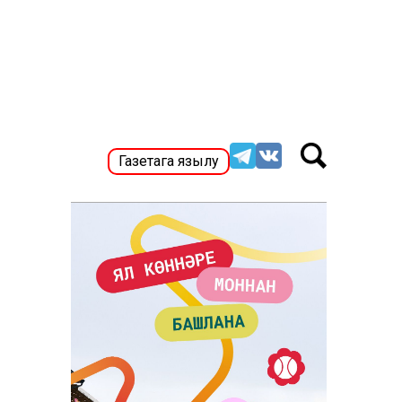
Газетага язылу