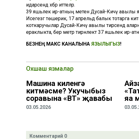
идарәсендә хәбәр иттеләр.
39 яшьлек ир-атның мәетен Дусай-Кичү авылы я
Исегезгә төшерик, 17 апрельдә балык тотарга ки
коткаручылар Дусай-Кичү авылы тирәсендә алар
ераклыкта, бер метр тирәнлектә 37 яшьлек ир-ат
БЕЗНЕҢ МАКС КАНАЛЫНА
ЯЗЫЛЫГЫЗ
!
Охшаш язмалар
Машина киленгә
Айз
китмәсме? Укучыбыз
«Та
соравына «ВТ» җавабы
яңа
03.05.2026
03.05
Комментарий 0