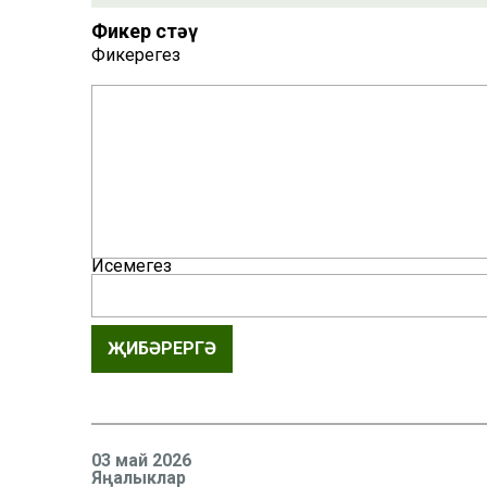
Фикер өстәү
Фикерегез
Исемегез
ҖИБӘРЕРГӘ
03 май 2026
Яңалыклар