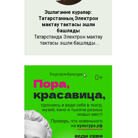
Эшләгәнне күрәләр:
Татарстанның Электрон
мактау тактасы эшли
башлады
Татарстанда Электрон мактау
тактасы эшли башлады.
Хезмәтенә күрә хөрмәт
күрсәтүнең заманча алымы
бу. Анда 15 меңнән артык
кеше турында мәгълүмат
тупланган. Исемлекне ел
саен яңартып торачаклар.
Лаеклыларга исә махсус
таныклык та бирәчәкләр.