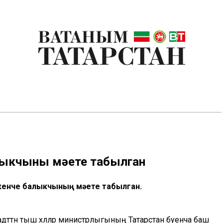
лыкчының мәете табылган
кенче балыкчының мәете табылган.
дәттән тыш хәлләр министрлыгының Татарстан буенча баш