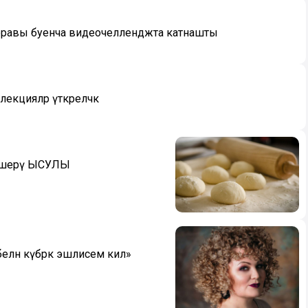
соравы буенча видеочелленджта катнашты
кцияләр үткәреләчәк
пешерү ЫСУЛЫ
елән күбрәк эшлисем килә»