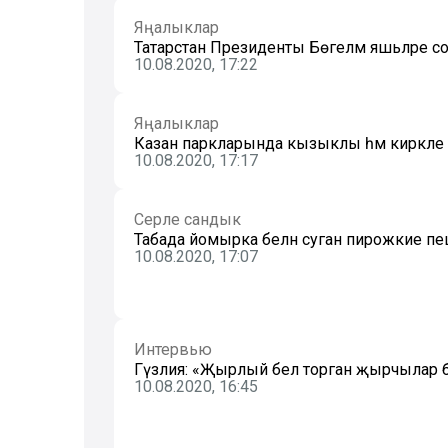
Яңалыклар
Татарстан Президенты Бөгелмә яшьләре 
10.08.2020, 17:22
Яңалыклар
Казан паркларында кызыклы һәм кирәкле ле
10.08.2020, 17:17
Серле сандык
Табада йомырка белән суган пирожкие 
10.08.2020, 17:07
Интервью
Гүзәлия: «Җырлый белә торган җырчылар б
10.08.2020, 16:45