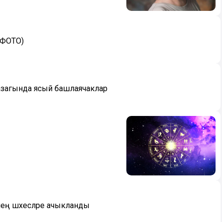
 (ФОТО)
 азагында ясый башлаячаклар
нең шәхесләре ачыкланды