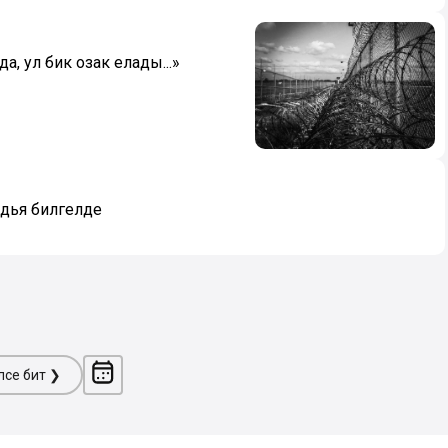
а, ул бик озак елады...»
дья билгеләде
ләсе бит ❯