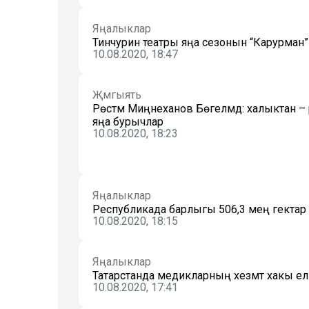
Яңалыклар
Тинчурин театры яңа сезонын “Карурман” 
10.08.2020, 18:47
Җәмгыять
Рөстәм Миңнеханов Бөгелмәдә: халыктан – р
яңа бурычлар
10.08.2020, 18:23
Яңалыклар
Республикада барлыгы 506,3 мең гекта
10.08.2020, 18:15
Яңалыклар
Татарстанда медикларның хезмәт хакы ел 
10.08.2020, 17:41