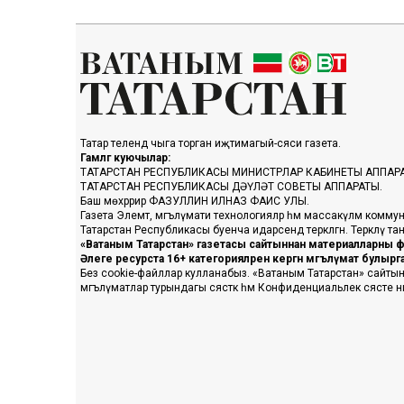
Татар телендә чыга торган иҗтимагый-сәяси газета.
Гамәлгә куючылар:
ТАТАРСТАН РЕСПУБЛИКАСЫ МИНИСТРЛАР КАБИНЕТЫ АППАР
ТАТАРСТАН РЕСПУБЛИКАСЫ ДӘҮЛӘТ СОВЕТЫ АППАРАТЫ.
Баш мөхәррир ФАЗУЛЛИН ИЛНАЗ ФАИС УЛЫ.
Газета Элемтә, мәгълүмати технологияләр һәм массакүләм коммун
Татарстан Республикасы буенча идарәсендә теркәлгән. Теркәлү 
«Ватаным Татарстан» газетасы сайтыннан материалларны фа
Әлеге ресурста 16+ категорияләренә кергән мәгълүмат булыр
Без cookie-файллар кулланабыз. «Ватаным Татарстан» сайтына ке
мәгълүматлар турындагы сәясәткә һәм Конфиденциальлек сәясәте