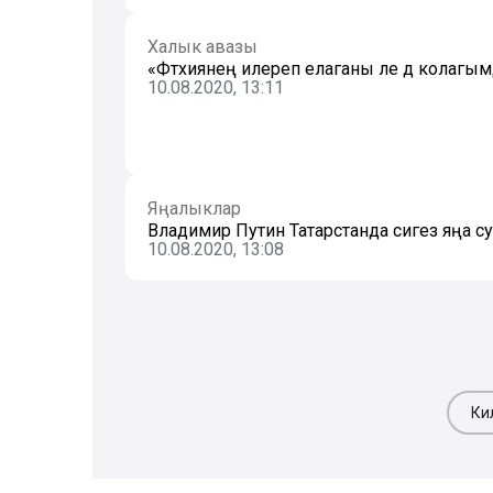
Халык авазы
«Фәтхиянең илереп елаганы әле дә колагымд
10.08.2020, 13:11
Яңалыклар
Владимир Путин Татарстанда сигез яңа су
10.08.2020, 13:08
Ки