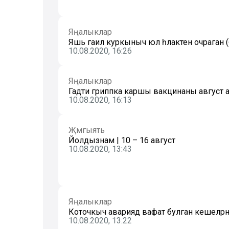
Яңалыклар
Яшь гаилә куркыныч юл һәлакәтенә очраган
10.08.2020, 16:26
Яңалыклар
Гадәти гриппка каршы вакцинаны август
10.08.2020, 16:13
Җәмгыять
Йолдызнамә | 10 – 16 август
10.08.2020, 13:43
Яңалыклар
Коточкыч авариядә вафат булган кешеләр
10.08.2020, 13:22