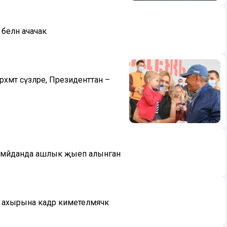
белән ачачак
әхмәт сүзләре, Президенттан –
р мәйданда ашлык җыеп алынган
ахырына кадәр киметелмәячәк