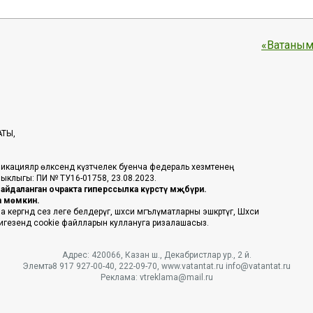
«Ватаным
АТЫ,
икацияләр өлкәсендә күзәтчелек буенча федераль хезмәтенең
таныклыгы: ПИ № ТУ16-01758, 23.08.2023.
йдаланган очракта гиперссылка күрсәтү мәҗбүри.
га мөмкин.
ргәндә сез әлеге белдерүгә, шәхси мәгълүматларны эшкәртүгә, Шәхси
 нигезендә cookie файлларын куллануга ризалашасыз.
Адрес: 420066, Казан ш., Декабристлар ур., 2 й.
Элемтә: 8 917 927-00-40, 222-09-70, www.vatantat.ru info@vatantat.ru
Реклама: vtreklama@mail.ru