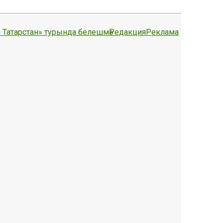
 Татарстан» турында белешмә
Редакция
Реклама